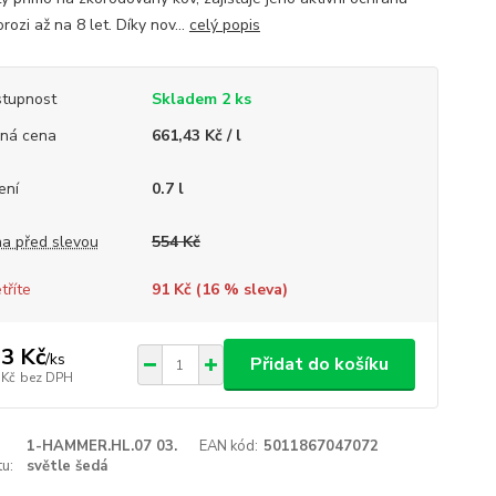
orozi až na 8 let. Díky nov...
celý popis
tupnost
Skladem 2 ks
ná cena
661,43 Kč / l
ení
0.7 l
a před slevou
554 Kč
tříte
91 Kč (
16
% sleva)
3 Kč
/
ks
Přidat do košíku
 Kč
bez DPH
1-HAMMER.HL.07 03.
EAN kód:
5011867047072
u:
světle šedá