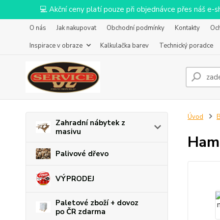
💻 Akční ceny platí pouze při objednávce přes náš e
O nás
Jak nakupovat
Obchodní podmínky
Kontakty
Oc
Inspirace v obraze
Kalkulačka barev
Technický poradce
Úvod
B
Zahradní nábytek z
masivu
Hamm
Palivové dřevo
VÝPRODEJ
Paletové zboží + dovoz
po ČR zdarma