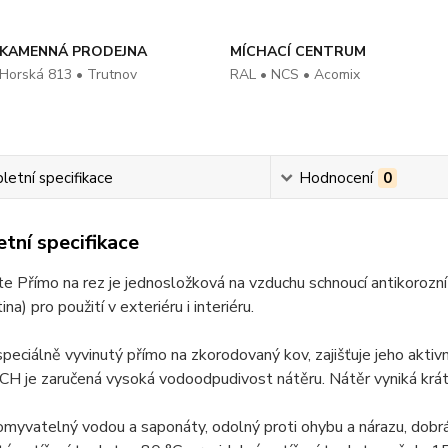
KAMENNÁ PRODEJNA
MÍCHACÍ CENTRUM
Horská 813 • Trutnov
RAL • NCS • Acomix
etní specifikace
Hodnocení
0
tní specifikace
 Přímo na rez je jednosložková na vzduchu schnoucí antikorozní
tina) pro použití v exteriéru i interiéru.
speciálně vyvinutý přímo na zkorodovaný kov, zajišťuje jeho aktivn
je zaručená vysoká vodoodpudivost nátěru. Nátěr vyniká krátko
omyvatelný vodou a saponáty, odolný proti ohybu a nárazu, dobr