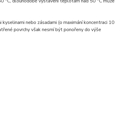
 150 °C, dlouhodobé vystavení teplotám nad 50 °C může
i kyselinami nebo zásadami (o maximání koncentraci 10
natřené povrchy však nesmí být ponořeny do výše