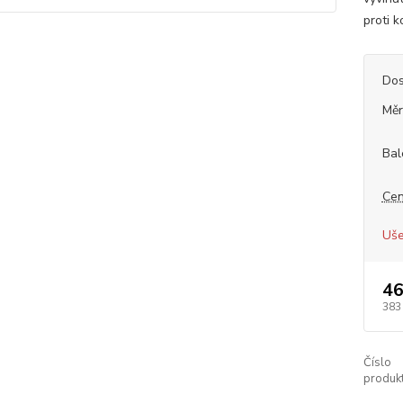
proti k
Dos
Měr
Bal
Cen
Uše
46
383
Číslo
produkt