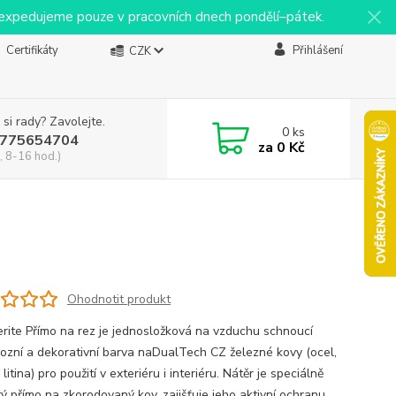
y expedujeme pouze v pracovních dnech pondělí–pátek.
Certifikáty
Přihlášení
CZK
 si rady? Zavolejte.
0
ks
775654704
za
0 Kč
, 8-16 hod.)
Ohodnotit produkt
ite Přímo na rez je jednosložková na vzduchu schnoucí
rozní a dekorativní barva naDualTech CZ železné kovy (ocel,
 litina) pro použití v exteriéru i interiéru. Nátěr je speciálně
tý přímo na zkorodovaný kov, zajišťuje jeho aktivní ochranu