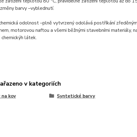
té zatížení teplotou 80 °C, pravidelné zatížení teplotou až do
 změny barvy –vyblednutí.
chemická odolnost –plně vytvrzený odolává postříkání zředěným
ínem, motorovou naftou a všemi běžnými stavebními materiály, 
 chemickýh látek.
zařazeno v kategoriích
 na kov
Syntetické barvy