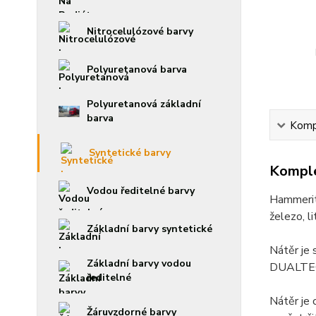
Nitrocelulózové barvy
Polyuretanová barva
Polyuretanová základní
barva
Kompl
Syntetické barvy
Komple
Vodou ředitelné barvy
Hammerite
železo, li
Základní barvy syntetické
Nátěr je 
Základní barvy vodou
DUALTECH 
ředitelné
Nátěr je 
Žáruvzdorné barvy