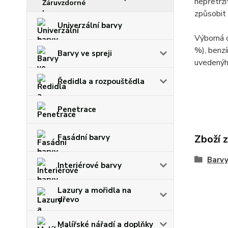
nepřetrži
způsobit
Univerzální barvy
Výborná 
%), benz
Barvy ve spreji
uvedenýh
Ředidla a rozpouštědla
Penetrace
Zboží 
Fasádní barvy
Barvy
Interiérové barvy
Lazury a mořidla na
dřevo
Malířské nářadí a doplňky