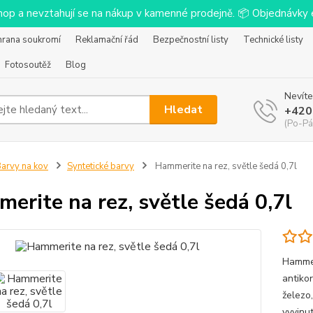
-shop a nevztahují se na nákup v kamenné prodejně. 📦 Objednávk
hrana soukromí
Reklamační řád
Bezpečnostní listy
Technické listy
Fotosoutěž
Blog
Nevíte
Hledat
+420
(Po-Pá
arvy na kov
Syntetické barvy
Hammerite na rez, světle šedá 0,7l
erite na rez, světle šedá 0,7l
Hammer
antiko
železo,
vyvinu