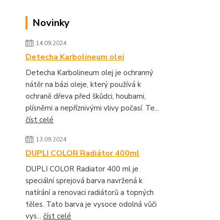
Novinky
14.09.2024
Detecha Karbolineum olej
Detecha Karbolineum olej je ochranný
nátěr na bázi oleje, který používá k
ochraně dřeva před škůdci, houbami,
plísněmi a nepříznivými vlivy počasí. Te...
číst celé
13.09.2024
DUPLI COLOR Radiátor 400ml
DUPLI COLOR Radiator 400 ml je
speciální sprejová barva navržená k
natírání a renovaci radiátorů a topných
těles. Tato barva je vysoce odolná vůči
vys...
číst celé