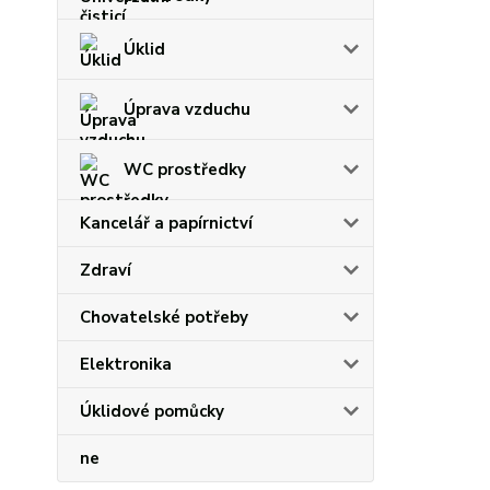
Úklid
Úprava vzduchu
WC prostředky
Kancelář a papírnictví
Zdraví
Chovatelské potřeby
Elektronika
Úklidové pomůcky
ne