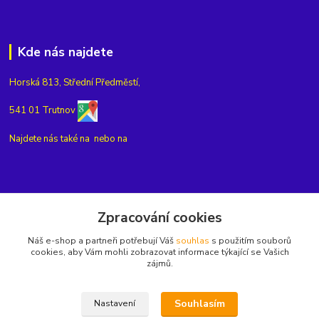
Kde nás najdete
Horská 813, Střední Předměstí,
541 01 Trutnov
Najdete nás také na
nebo na
Kontakty
Zpracování cookies
Náš e-shop a partneři potřebují Váš
souhlas
s použitím souborů
+420775654704
cookies, aby Vám mohli zobrazovat informace týkající se Vašich
zájmů.
info@eshop-rubin.cz
Souhlasím
Nastavení