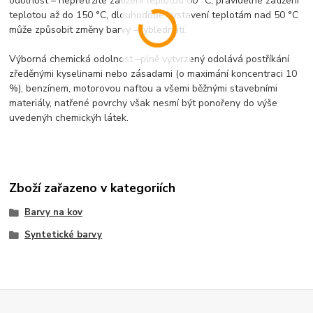
odolnost – nepřetržité zatížení teplotou 80 °C, pravidelné zatížení
teplotou až do 150 °C, dlouhodobé vystavení teplotám nad 50 °C
může způsobit změny barvy –vyblednutí.
Výborná chemická odolnost –plně vytvrzený odolává postříkání
zředěnými kyselinami nebo zásadami (o maximání koncentraci 10
%), benzínem, motorovou naftou a všemi běžnými stavebními
materiály, natřené povrchy však nesmí být ponořeny do výše
uvedenýh chemickýh látek.
Zboží zařazeno v kategoriích
Barvy na kov
Syntetické barvy