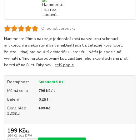
Ohodnotit produkt
Hammerite Přímo na rez je jednosložková na vzduchu schnoucí
antikorozní a dekorativní barva naDualTech CZ železné kovy (ocel,
železo, litina) pro použití v exteriéru i interiéru. Nátěr je speciálně
vyvinutý přímo na zkorodovaný kov, zajišťuje jeho aktivní ochranu proti
korozi až na 8 let. Díky nov...
celý popis
Dostupnost
Skladem 5 ks
Měrná cena
796 Kč / l
Balení
0.25 l
Cena před
189 Kč
slevou
199 Kč
/
ks
164 Kč
bez DPH