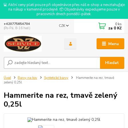
💻 Akční ceny platí pouze při objednávce přes náš e-shop a nevztahují se
na nákup v kamenné prodejně. 📦 Objednávky expedujeme pouze v
pracovních dnech pondělí–pátek.
0
ks
+420775654704
CZK
za
0 Kč
(Po-Pá, 8-16 hod.)
Menu
Hledat
Úvod
Barvy na kov
Syntetické barvy
Hammerite na rez, tmavě
zelený 0,25l
Hammerite na rez, tmavě zelený
0,25l