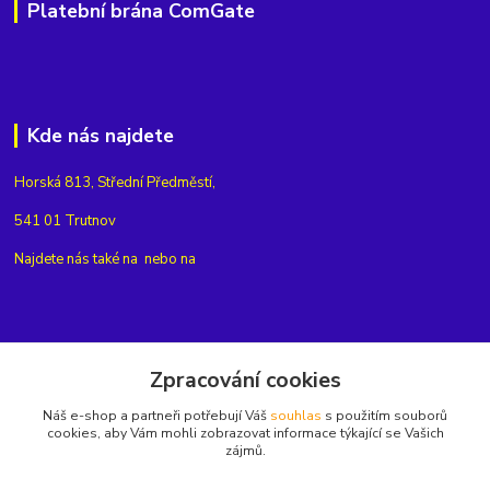
Platební brána ComGate
Kde nás najdete
Horská 813, Střední Předměstí,
541 01 Trutnov
Najdete nás také na
nebo na
Kontakty
Zpracování cookies
Náš e-shop a partneři potřebují Váš
souhlas
s použitím souborů
+420775654704
cookies, aby Vám mohli zobrazovat informace týkající se Vašich
zájmů.
info@eshop-rubin.cz