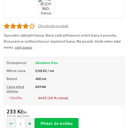
Ohodnotit produkt
Speciální základní barva, která zvýší přilnavost vrchní barvy k povrchu.
Bonusem je rychleschnoucí vlastnost barvy. Na pozink, hliník nebo také
nerez.
celý popis
Dostupnost
Skladem 6 ks
Měrná cena
0,58 Kč / ml
Balení
400 ml
Cena před
277 Kč
slevou
Ušetříte
44 Kč (
16
% sleva)
233 Kč
/
ks
193 Kč
bez DPH
Přidat do košíku