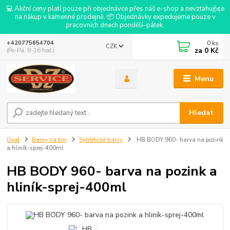
💻 Akční ceny platí pouze při objednávce přes náš e-shop a nevztahují se
na nákup v kamenné prodejně. 📦 Objednávky expedujeme pouze v
pracovních dnech pondělí–pátek.
0
ks
+420775654704
CZK
za
0 Kč
(Po-Pá, 8-16 hod.)
Menu
Hledat
Úvod
Barvy na kov
Syntetické barvy
HB BODY 960- barva na pozink
a hliník-sprej-400ml
HB BODY 960- barva na pozink a
hliník-sprej-400ml