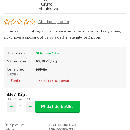
Ohodnotit produkt
Univerzální hloubkový koncentrovaný penetrační nátěr pod akrylátové,
silikonové a siloxanové barvy a další materiály.
celý popis
Dostupnost
Skladem 1 ks
Měrná cena
93,40 Kč / kg
Cena před
539 Kč
slevou
Ušetříte
72 Kč (
13
% sleva)
467 Kč
/
ks
386 Kč
bez DPH
Přidat do košíku
Číslo produktu:
1-AT GRUND 5KG
EAN kód:
8594002534721