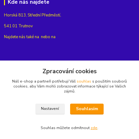
Kde nás najdete
Horská 813, Střední Předměstí,
541 01 Trutnov
Najdete nás také na
nebo na
Kontakty
Zpracování cookies
Náš e-shop a partneři potřebují Váš
souhlas
s použitím souborů
+420775654704
cookies, aby Vám mohli zobrazovat informace týkající se Vašich
zájmů.
info@eshop-rubin.cz
Souhlasím
Nastavení
Souhlas můžete odmítnout
zde
.
Vytvořeno na
Eshop-rychle.cz