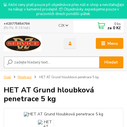
💻 Akční ceny platí pouze při objednávce přes náš e-shop a nevztahují se
na nákup v kamenné prodejně. 📦 Objednávky expedujeme pouze v
pracovních dnech pondělí–pátek.
0
ks
+420775654704
CZK
za
0 Kč
(Po-Pá, 8-16 hod.)
Menu
Hledat
Úvod
Penetrace
HET AT Grund hloubková penetrace 5 kg
HET AT Grund hloubková
penetrace 5 kg