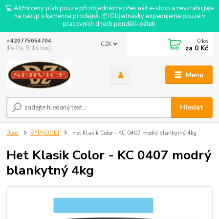
💻 Akční ceny platí pouze při objednávce přes náš e-shop a nevztahují se
na nákup v kamenné prodejně. 📦 Objednávky expedujeme pouze v
pracovních dnech pondělí–pátek.
0
ks
+420775654704
CZK
za
0 Kč
(Po-Pá, 8-16 hod.)
Menu
Hledat
Úvod
VÝPRODEJ
Het Klasik Color - KC 0407 modrý blankytný 4kg
Het Klasik Color - KC 0407 modrý
blankytný 4kg