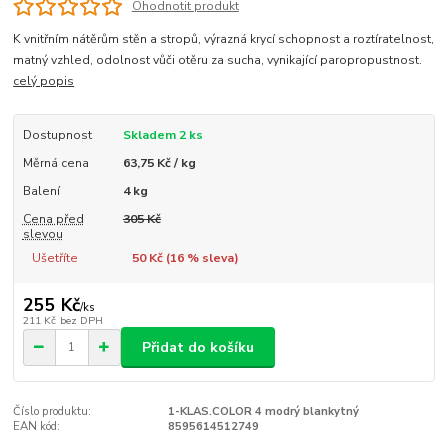
Ohodnotit produkt
K vnitřním nátěrům stěn a stropů, výrazná krycí schopnost a roztíratelnost,
matný vzhled, odolnost vůči otěru za sucha, vynikající paropropustnost.
celý popis
Dostupnost
Skladem 2 ks
Měrná cena
63,75 Kč / kg
Balení
4 kg
Cena před
305 Kč
slevou
Ušetříte
50 Kč (
16
% sleva)
255 Kč
/
ks
211 Kč
bez DPH
Přidat do košíku
Číslo produktu:
1-KLAS.COLOR 4 modrý blankytný
EAN kód:
8595614512749