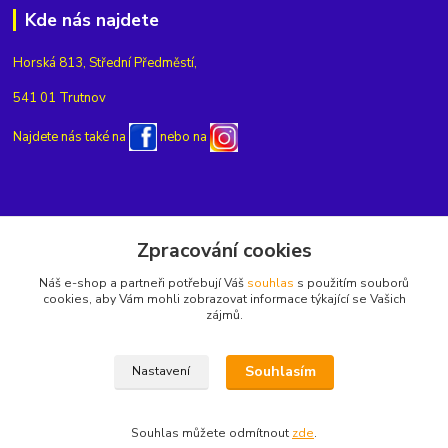
Kde nás najdete
Horská 813, Střední Předměstí,
541 01 Trutnov
Najdete nás také na
nebo na
Kontakty
Zpracování cookies
Náš e-shop a partneři potřebují Váš
souhlas
s použitím souborů
+420775654704
cookies, aby Vám mohli zobrazovat informace týkající se Vašich
zájmů.
info@eshop-rubin.cz
Souhlasím
Nastavení
Souhlas můžete odmítnout
zde
.
Vytvořeno na
Eshop-rychle.cz