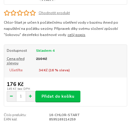
Ohodnotit produkt
Chlor-Start je určen k počátečnímu ošetření vody v bazénu ihned po
napuštění na počátku sezóny. Přípravek díky svému složení způsobí
"šokovou" dezinfekci bazénové vody.
celý popis
Dostupnost
Skladem 4
Cena před
210 Kč
slevou
Ušetříte
34 Kč (
16
% sleva)
176 Kč
145 Kč
bez DPH
Přidat do košíku
Číslo produktu:
16-CHLOR-START
EAN kód:
8595169214259