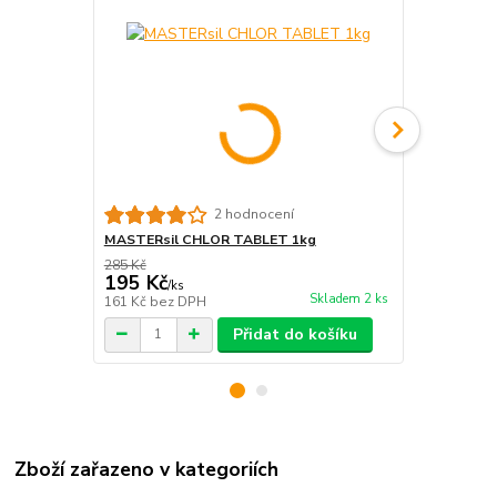
2 hodnocení
MASTERsil CHLOR TABLET 1kg
MASTERsil V
285 Kč
99 Kč
195 Kč
84 Kč
/
ks
/
ks
Skladem 2 ks
161 Kč
bez DPH
69 Kč
bez D
Přidat do košíku
Zboží zařazeno v kategoriích