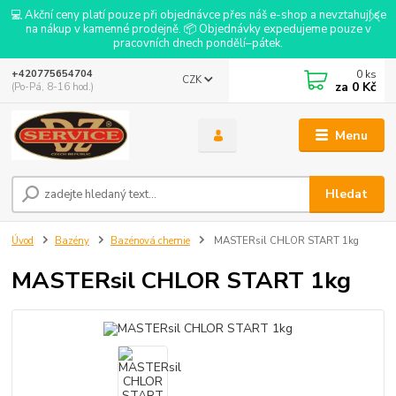
💻 Akční ceny platí pouze při objednávce přes náš e-shop a nevztahují se
na nákup v kamenné prodejně. 📦 Objednávky expedujeme pouze v
pracovních dnech pondělí–pátek.
0
ks
+420775654704
CZK
za
0 Kč
(Po-Pá, 8-16 hod.)
Menu
Hledat
Úvod
Bazény
Bazénová chemie
MASTERsil CHLOR START 1kg
MASTERsil CHLOR START 1kg