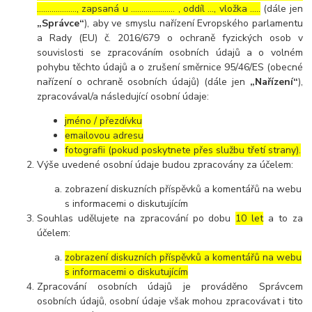
………………., zapsaná u ………………… , oddíl …, vložka …..
(dále jen
„Správce“
), aby ve smyslu nařízení Evropského parlamentu
a Rady (EU) č. 2016/679 o ochraně fyzických osob v
souvislosti se zpracováním osobních údajů a o volném
pohybu těchto údajů a o zrušení směrnice 95/46/ES (obecné
nařízení o ochraně osobních údajů) (dále jen
„Nařízení“
),
zpracovával/a následující osobní údaje:
jméno / přezdívku
emailovou adresu
fotografii (pokud poskytnete přes službu třetí strany).
Výše uvedené osobní údaje budou zpracovány za účelem:
zobrazení diskuzních příspěvků a komentářů na webu
s informacemi o diskutujícím
Souhlas udělujete na zpracování po dobu
10 let
a to za
účelem:
zobrazení diskuzních příspěvků a komentářů na webu
s informacemi o diskutujícím
Zpracování osobních údajů je prováděno Správcem
osobních údajů, osobní údaje však mohou zpracovávat i tito