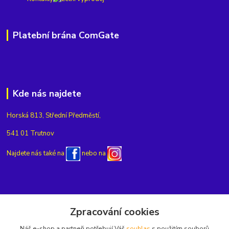
Platební brána ComGate
Kde nás najdete
Horská 813, Střední Předměstí,
541 01 Trutnov
Najdete nás také na
nebo na
Kontakty
Zpracování cookies
Náš e-shop a partneři potřebují Váš
souhlas
s použitím souborů