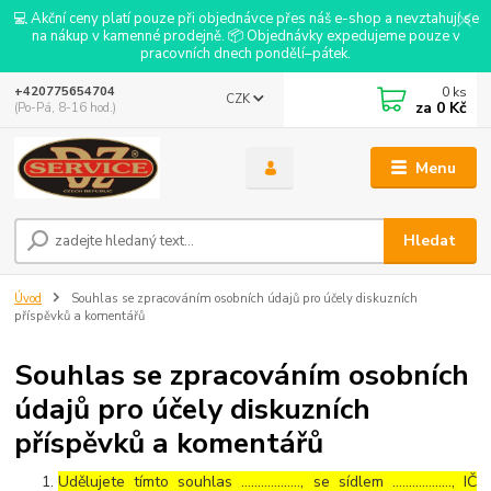
💻 Akční ceny platí pouze při objednávce přes náš e-shop a nevztahují se
na nákup v kamenné prodejně. 📦 Objednávky expedujeme pouze v
pracovních dnech pondělí–pátek.
0
ks
+420775654704
CZK
za
0 Kč
(Po-Pá, 8-16 hod.)
Menu
Hledat
Úvod
Souhlas se zpracováním osobních údajů pro účely diskuzních
příspěvků a komentářů
Souhlas se zpracováním osobních
údajů pro účely diskuzních
příspěvků a komentářů
Udělujete tímto souhlas ……………..., se sídlem ………………, IČ