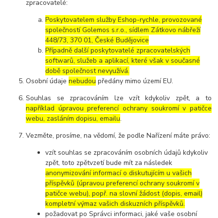
zpracovatelé:
Poskytovatelem služby Eshop-rychle, provozované
společností Golemos s.r.o., sídlem Zátkovo nábřeží
448/73, 370 01, České Budějovice
Případně další poskytovatelé zpracovatelských
softwarů, služeb a aplikací, které však v současné
době společnost nevyužívá.
Osobní údaje
nebudou
předány mimo území EU.
Souhlas se zpracováním lze vzít kdykoliv zpět, a to
například úpravou preferencí ochrany soukromí v patičce
webu, zasláním dopisu, emailu
.
Vezměte, prosíme, na vědomí, že podle Nařízení máte právo:
vzít souhlas se zpracováním osobních údajů kdykoliv
zpět, toto zpětvzetí bude mít za následek
anonymizování informací o diskutujícím u vašich
příspěvků (úpravou preferencí ochrany soukromí v
patičce webu), popř. na slovní žádost (dopis, email)
kompletní výmaz vašich diskuzních příspěvků.
požadovat po Správci informaci, jaké vaše osobní