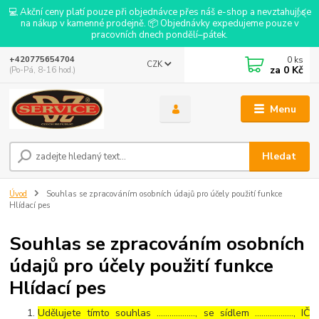
💻 Akční ceny platí pouze při objednávce přes náš e-shop a nevztahují se
na nákup v kamenné prodejně. 📦 Objednávky expedujeme pouze v
pracovních dnech pondělí–pátek.
0
ks
+420775654704
CZK
za
0 Kč
(Po-Pá, 8-16 hod.)
Menu
Hledat
Úvod
Souhlas se zpracováním osobních údajů pro účely použití funkce
Hlídací pes
Souhlas se zpracováním osobních
údajů pro účely použití funkce
Hlídací pes
Udělujete tímto souhlas ……………..., se sídlem ………………, IČ