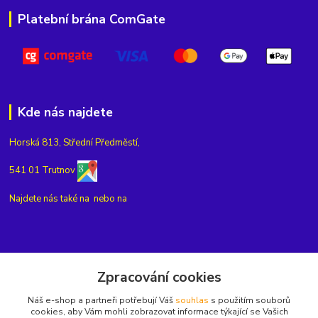
Platební brána ComGate
Kde nás najdete
Horská 813, Střední Předměstí,
541 01 Trutnov
Najdete nás také na
nebo na
Kontakty
Zpracování cookies
Náš e-shop a partneři potřebují Váš
souhlas
s použitím souborů
+420775654704
cookies, aby Vám mohli zobrazovat informace týkající se Vašich