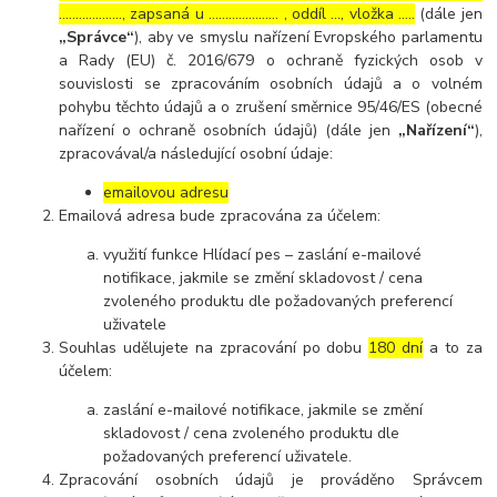
………………., zapsaná u ………………… , oddíl …, vložka …..
(dále jen
„Správce“
), aby ve smyslu nařízení Evropského parlamentu
a Rady (EU) č. 2016/679 o ochraně fyzických osob v
souvislosti se zpracováním osobních údajů a o volném
pohybu těchto údajů a o zrušení směrnice 95/46/ES (obecné
nařízení o ochraně osobních údajů) (dále jen
„Nařízení“
),
zpracovával/a následující osobní údaje:
emailovou adresu
Emailová adresa bude zpracována za účelem:
využití funkce Hlídací pes – zaslání e-mailové
notifikace, jakmile se změní skladovost / cena
zvoleného produktu dle požadovaných preferencí
uživatele
Souhlas udělujete na zpracování po dobu
180 dní
a to za
účelem:
zaslání e-mailové notifikace, jakmile se změní
skladovost / cena zvoleného produktu dle
požadovaných preferencí uživatele.
Zpracování osobních údajů je prováděno Správcem