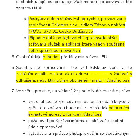
osobních údajů, osobní údaje však mohou zpracovávat i tito
zpracovatelé:
Poskytovatelem služby Eshop-rychle, provozované
společností Golemos s.r.o., sídlem Zátkovo nábřeží
448/73, 370 01, České Budějovice
Případně další poskytovatelé zpracovatelských
softwarů, služeb a aplikací, které však v současné
době společnost nevyužívá.
Osobní údaje
nebudou
předány mimo území EU.
Souhlas se zpracováním lze vzít kdykoliv zpět, a to
zasláním emailu na kontaktní adresu ..……………. s žádostí o
odhlášení, nebo kliknutím v obdrženém mailu Hlídacího psa
.
Vezměte, prosíme, na vědomí, že podle Nařízení máte právo:
vzít souhlas se zpracováním osobních údajů kdykoliv
zpět, toto zpětvzetí bude mít za následek
odstranění
e-mailové adresy z funkce Hlídací pes
požadovat po Správci informaci, jaké vaše osobní
údaje zpracovává
vyžádat si u Správce přístup k vašim zpracovávaným