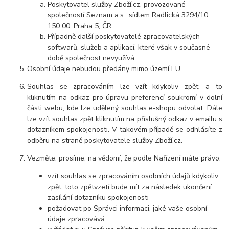
Poskytovatel služby Zboží.cz, provozované
společností Seznam a.s., sídlem Radlická 3294/10,
150 00, Praha 5, ČR
Případně další poskytovatelé zpracovatelských
softwarů, služeb a aplikací, které však v současné
době společnost nevyužívá
Osobní údaje nebudou předán
y mimo území EU.
Souhlas se zpracováním lze vzít kdykoliv zpět, a to
kliknutím na odkaz pro úpravu preferencí soukromí v dolní
části webu, kde lze udělený souhlas e-shopu odvolat. Dále
lze vzít souhlas zpět kliknutím na příslušný odkaz v emailu s
dotazníkem spokojenosti. V takovém případě se odhlásíte z
odběru na straně poskytovatele služby Zboží.cz.
Vezměte, prosíme, na vědomí, že podle Nařízení máte právo:
vzít souhlas se zpracováním osobních údajů kdykoliv
zpět, toto zpětvzetí bude mít za násle
dek ukončení
zasílání dotazníku spokojenosti
požadovat po Správci informaci, jaké vaše osobní
údaje
zpracovává