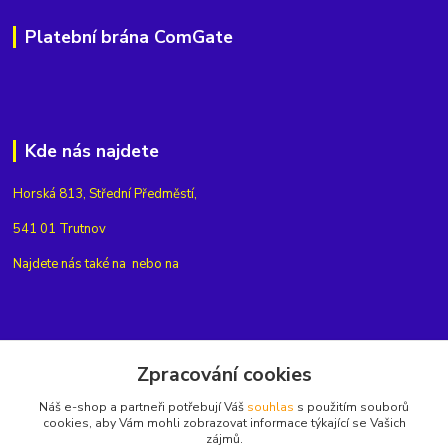
Platební brána ComGate
Kde nás najdete
Horská 813, Střední Předměstí,
541 01 Trutnov
Najdete nás také na
nebo na
Kontakty
Zpracování cookies
Náš e-shop a partneři potřebují Váš
souhlas
s použitím souborů
+420775654704
cookies, aby Vám mohli zobrazovat informace týkající se Vašich
zájmů.