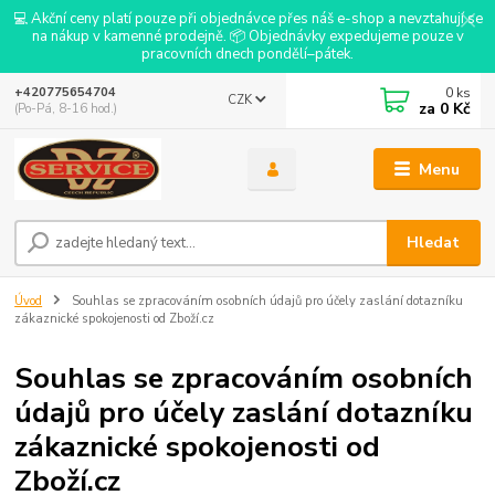
💻 Akční ceny platí pouze při objednávce přes náš e-shop a nevztahují se
na nákup v kamenné prodejně. 📦 Objednávky expedujeme pouze v
pracovních dnech pondělí–pátek.
0
ks
+420775654704
CZK
za
0 Kč
(Po-Pá, 8-16 hod.)
Menu
Hledat
Úvod
Souhlas se zpracováním osobních údajů pro účely zaslání dotazníku
zákaznické spokojenosti od Zboží.cz
Souhlas se zpracováním osobních
údajů pro účely zaslání dotazníku
zákaznické spokojenosti od
Zboží.cz