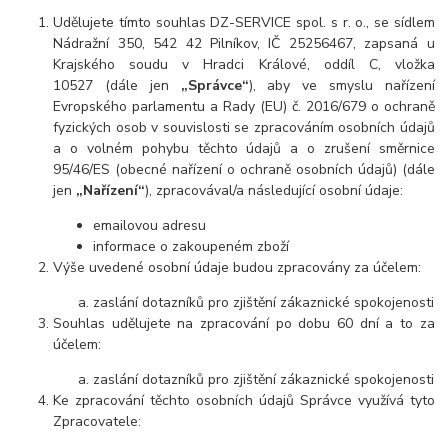
Udělujete tímto souhlas DZ-SERVICE spol. s r. o., se sídlem
Nádražní 350, 542 42 Pilníkov, IČ 25256467, zapsaná u
Krajského soudu v Hradci Králové, oddíl C, vložka
10527 (dále jen
„Správce“
), aby ve smyslu nařízení
Evropského parlamentu a Rady (EU) č. 20
16/679 o ochraně
fyzických osob v souvislosti se zpracováním osobních údajů
a o volném pohybu těchto údajů a o zrušení směrnice
95/46/ES (obecné nařízení o ochraně osobních údajů) (dále
jen
„Nařízení“
), zpracovával/a následující osobní údaje:
emailovou adresu
informace o zakoupeném zboží
Výše uvedené osobní údaje budou zpracovány za účelem:
zaslání dotazníků pro zjištění zákaznické spokojenosti
Souhlas udělujete na zprac
ování po dobu 60 dní a to
za
účelem:
zaslání dotazníků pro zjištění zákaznické spokojenosti
Ke zpracování těchto osobních údajů Správce využívá tyto
Zpracovatele: