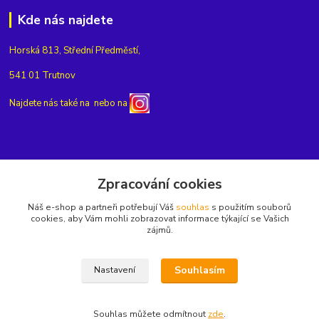
Kde nás najdete
Horská 813, Střední Předměstí,
541 01 Trutnov
Najdete nás také na
nebo na
Kontakty
Zpracování cookies
Náš e-shop a partneři potřebují Váš
souhlas
s použitím souborů
+420775654704
cookies, aby Vám mohli zobrazovat informace týkající se Vašich
zájmů.
info@eshop-rubin.cz
Souhlasím
Nastavení
Souhlas můžete odmítnout
zde
.