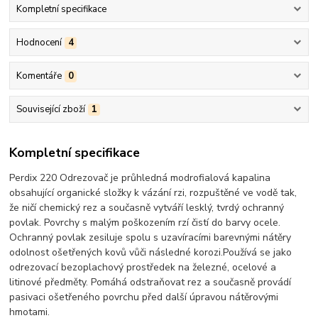
Kompletní specifikace
Hodnocení
4
Komentáře
0
Související zboží
1
Kompletní specifikace
Perdix 220 Odrezovač je průhledná modrofialová kapalina
obsahující organické složky k vázání rzi, rozpuštěné ve vodě tak,
že ničí chemický rez a současně vytváří lesklý, tvrdý ochranný
povlak. Povrchy s malým poškozením rzí čistí do barvy ocele.
Ochranný povlak zesiluje spolu s uzavíracími barevnými nátěry
odolnost ošetřených kovů vůči následné korozi.Používá se jako
odrezovací bezoplachový prostředek na železné, ocelové a
litinové předměty. Pomáhá odstraňovat rez a současně provádí
pasivaci ošetřeného povrchu před další úpravou nátěrovými
hmotami.