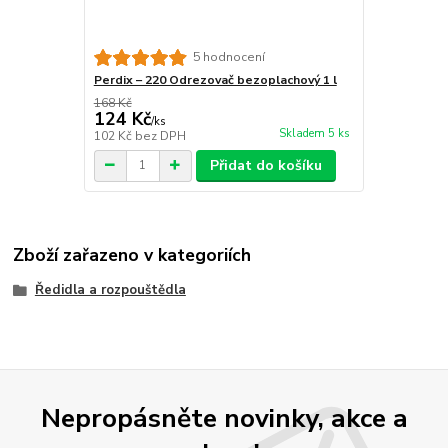
5 hodnocení
Perdix – 220 Odrezovač bezoplachový 1 l
168 Kč
124 Kč
/
ks
Skladem 5 ks
102 Kč
bez DPH
Přidat do košíku
Zboží zařazeno v kategoriích
Ředidla a rozpouštědla
Nepropásněte novinky, akce a