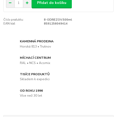
Přidat do košíku
Číslo produktu:
8-ODREZOV.500ml
EAN kód:
8591256049414
KAMENNÁ PRODEJNA
Horská 813 • Trutnov
MÍCHACÍ CENTRUM
RAL • NCS • Acomix
TISÍCE PRODUKTŮ
Skladem k expedici
OD ROKU 1996
Více než 30 let