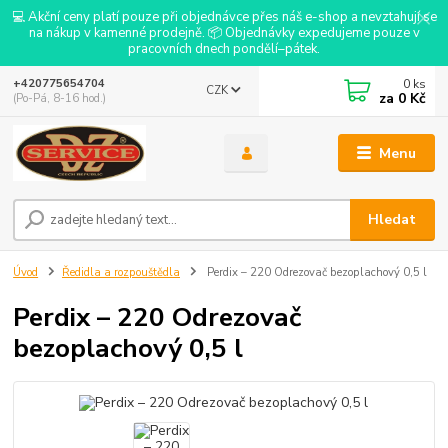
💻 Akční ceny platí pouze při objednávce přes náš e-shop a nevztahují se
na nákup v kamenné prodejně. 📦 Objednávky expedujeme pouze v
pracovních dnech pondělí–pátek.
0
ks
+420775654704
CZK
za
0 Kč
(Po-Pá, 8-16 hod.)
Menu
Hledat
Úvod
Ředidla a rozpouštědla
Perdix – 220 Odrezovač bezoplachový 0,5 l
Perdix – 220 Odrezovač
bezoplachový 0,5 l