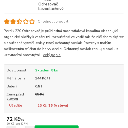
Ohodnotit produkt
Perdix 220 Odrezovač je průhledná modrofialová kapalina obsahující
organické složky k vázání rzi, rozpuštěné ve vodě tak, že ničí chemický rez
a současně vytváří lesklý, tvrdý ochranný povlak. Povrchy s malým
poškozením rzí čistí do barvy ocele. Ochranný povlak zesiluje spolu s
uzavíracími barevnými...
celý popis
Dostupnost
Skladem 8 ks
Měrná cena
144 Kč / l
Balení
0.5 l
Cena před
85 Kč
slevou
Ušetříte
13 Kč (
15
% sleva)
72 Kč
/
ks
60 Kč
bez DPH