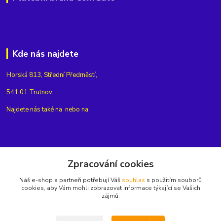
Kde nás najdete
Horská 813, Střední Předměstí,
541 01 Trutnov
Najdete nás také na
nebo na
Kontakty
Zpracování cookies
Náš e-shop a partneři potřebují Váš
souhlas
s použitím souborů
+420775654704
cookies, aby Vám mohli zobrazovat informace týkající se Vašich
zájmů.
info@eshop-rubin.cz