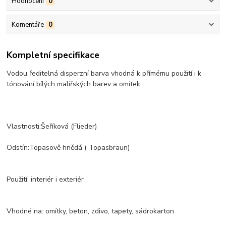
Hodnocení
0
Komentáře
0
Kompletní specifikace
Vodou ředitelná disperzní barva vhodná k přímému použití i k
tónování bílých malířských barev a omítek.
Vlastnosti:Šeříková (Flieder)
Odstín:Topasově hnědá ( Topasbraun)
Použití: interiér i exteriér
Vhodné na: omítky, beton, zdivo, tapety, sádrokarton