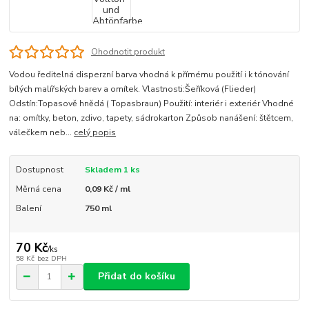
Ohodnotit produkt
Vodou ředitelná disperzní barva vhodná k přímému použití i k tónování
bílých malířských barev a omítek. Vlastnosti:Šeříková (Flieder)
Odstín:Topasově hnědá ( Topasbraun) Použití: interiér i exteriér Vhodné
na: omítky, beton, zdivo, tapety, sádrokarton Způsob nanášení: štětcem,
válečkem neb...
celý popis
Dostupnost
Skladem 1 ks
Měrná cena
0,09 Kč / ml
Balení
750 ml
70 Kč
/
ks
58 Kč
bez DPH
Přidat do košíku