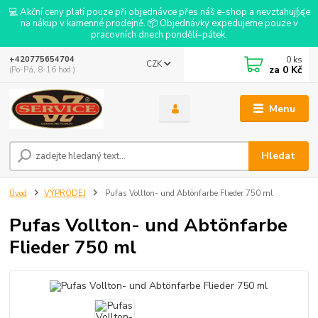
💻 Akční ceny platí pouze při objednávce přes náš e-shop a nevztahují se
na nákup v kamenné prodejně. 📦 Objednávky expedujeme pouze v
pracovních dnech pondělí–pátek.
0
ks
+420775654704
CZK
za
0 Kč
(Po-Pá, 8-16 hod.)
Menu
Hledat
Úvod
VÝPRODEJ
Pufas Vollton- und Abtönfarbe Flieder 750 ml
Pufas Vollton- und Abtönfarbe
Flieder 750 ml