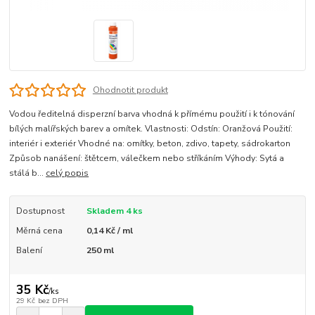
Ohodnotit produkt
Vodou ředitelná disperzní barva vhodná k přímému použití i k tónování
bílých malířských barev a omítek. Vlastnosti: Odstín: Oranžová Použití:
interiér i exteriér Vhodné na: omítky, beton, zdivo, tapety, sádrokarton
Způsob nanášení: štětcem, válečkem nebo stříkáním Výhody: Sytá a
stálá b...
celý popis
Dostupnost
Skladem 4 ks
Měrná cena
0,14 Kč / ml
Balení
250 ml
35 Kč
/
ks
29 Kč
bez DPH