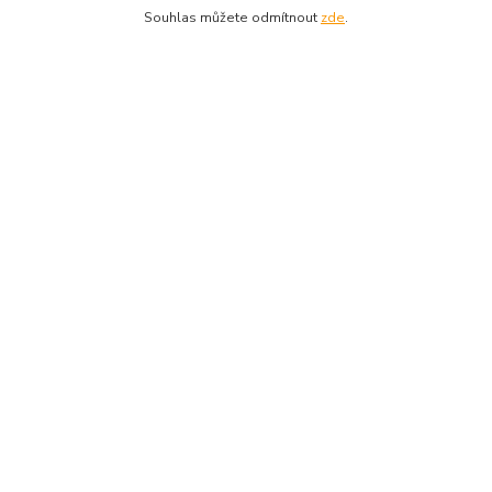
Souhlas můžete odmítnout
zde
.
Platební brána ComGate
Kde nás najdete
Horská 813, Střední Předměstí,
541 01 Trutnov
Najdete nás také na
nebo na
Kontakty
+420775654704