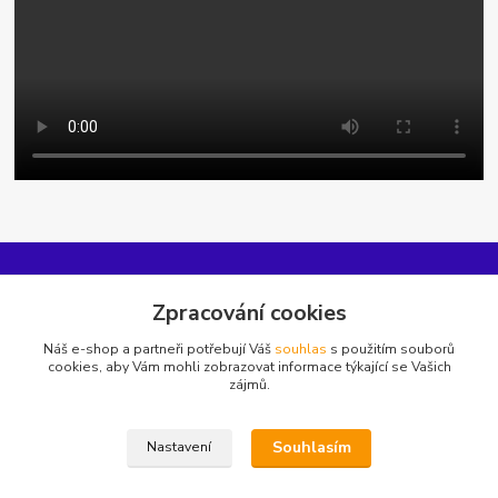
Informace pro zákazníky
Zpracování cookies
Náš e-shop a partneři potřebují Váš
souhlas
s použitím souborů
O nás
cookies, aby Vám mohli zobrazovat informace týkající se Vašich
Jak nakupovat
zájmů.
Obchodní podmínky, odstoupení od kupní smlouvy
Ochrana soukromí
Souhlasím
Nastavení
Reklamační řád
Kontakty