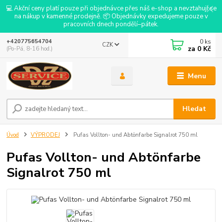
💻 Akční ceny platí pouze při objednávce přes náš e-shop a nevztahují se
na nákup v kamenné prodejně. 📦 Objednávky expedujeme pouze v
pracovních dnech pondělí–pátek.
0
ks
+420775654704
CZK
za
0 Kč
(Po-Pá, 8-16 hod.)
Menu
Hledat
Úvod
VÝPRODEJ
Pufas Vollton- und Abtönfarbe Signalrot 750 ml
Pufas Vollton- und Abtönfarbe
Signalrot 750 ml