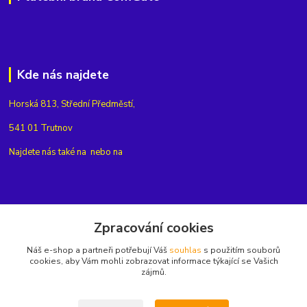
Kde nás najdete
Horská 813, Střední Předměstí,
541 01 Trutnov
Najdete nás také na
nebo na
Kontakty
Zpracování cookies
Náš e-shop a partneři potřebují Váš
souhlas
s použitím souborů
+420775654704
cookies, aby Vám mohli zobrazovat informace týkající se Vašich
zájmů.
info@eshop-rubin.cz