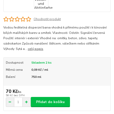
Ohodnotit produkt
Vodou ředitelná disperzní barva vhodná k přímému použití i k tónování
bílých malířských barev a omítek. Vlastnosti: Odstín: Signální červená
Použití: interiér i exteriér Vhodné na: omítky, beton, zdivo, tapety,
sádrokarton Způsob nanášení: štětcem, válečkem nebo stříkáním
Výhody: Sytá a...
celý popis
Dostupnost
Skladem 2 ks
Měrná cena
0,09 Kč / ml
Balení
750 ml
70 Kč
/
ks
58 Kč
bez DPH
Přidat do košíku