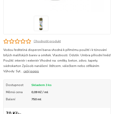
Ohodnotit produkt
Vodou ředitelná disperzní barva vhodná k přímému použití i k tónování
bílých malířských barev a omítek. Vlastnosti: Odstín: Umbra přírodní hněď
Použití: interiér i exteriér Vhodné na: omítky, beton, zdivo, tapety,
sádrokarton Způsob nanášení: štětcem, válečkem nebo stříkáním
Výhody: Syt...
celý popis
Dostupnost
Skladem 3 ks
Měrná cena
0,09 Kč / ml
Balení
750 ml
70 Kč