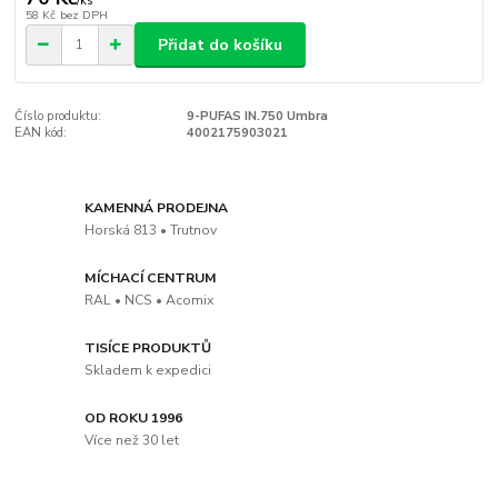
/
ks
58 Kč
bez DPH
Přidat do košíku
Číslo produktu:
9-PUFAS IN.750 Umbra
EAN kód:
4002175903021
KAMENNÁ PRODEJNA
Horská 813 • Trutnov
MÍCHACÍ CENTRUM
RAL • NCS • Acomix
TISÍCE PRODUKTŮ
Skladem k expedici
OD ROKU 1996
Více než 30 let