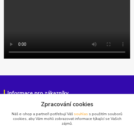
Informace pro zákazníky
Zpracování cookies
O nás
Jak nakupovat
Náš e-shop a partneři potřebují Váš
souhlas
s použitím souborů
Obchodní podmínky, odstoupení od kupní smlouvy
cookies, aby Vám mohli zobrazovat informace týkající se Vašich
zájmů.
Ochrana soukromí
Reklamační řád