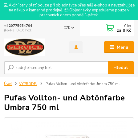
💻 Akční ceny platí pouze při objednávce přes náš e-shop a nevztahují se
na nákup v kamenné prodejně. 📦 Objednávky expedujeme pouze v
pracovních dnech pondělí–pátek.
0
ks
+420775654704
CZK
za
0 Kč
(Po-Pá, 8-16 hod.)
Menu
Hledat
Úvod
VÝPRODEJ
Pufas Vollton- und Abtönfarbe Umbra 750 ml
Pufas Vollton- und Abtönfarbe
Umbra 750 ml