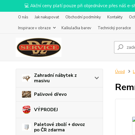
💻 Akční ceny platí pouze při objednávce přes náš e
O nás
Jak nakupovat
Obchodní podmínky
Kontakty
Oc
Inspirace v obraze
Kalkulačka barev
Technický poradce
Úvod
L
Zahradní nábytek z
masivu
Remm
Palivové dřevo
VÝPRODEJ
Paletové zboží + dovoz
po ČR zdarma