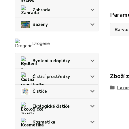
Zahrada
Param
Bazény
Barva
Drogerie
Bydlení a doplňky
Zboží 
Čisticí prostředky
Lazur
Čističe
Ekologické čističe
Kosmetika