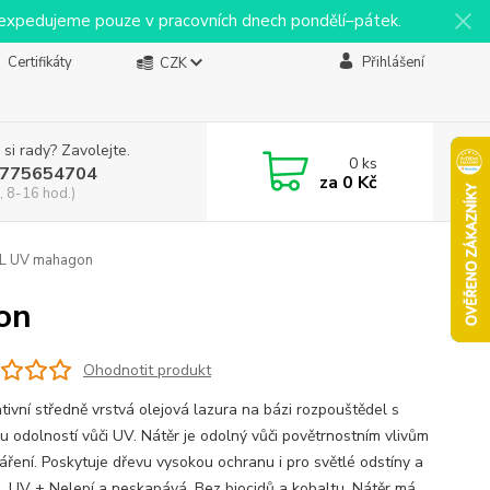
y expedujeme pouze v pracovních dnech pondělí–pátek.
Certifikáty
Přihlášení
CZK
 si rady? Zavolejte.
0
ks
775654704
za
0 Kč
, 8-16 hod.)
5L UV mahagon
on
Ohodnotit produkt
tivní středně vrstvá olejová lazura na bázi rozpouštědel s
u odolností vůči UV. Nátěr je odolný vůči povětrnostním vlivům
áření. Poskytuje dřevu vysokou ochranu i pro světlé odstíny a
s. UV + Nelepí a neskapává. Bez biocidů a kobaltu. Nátěr má