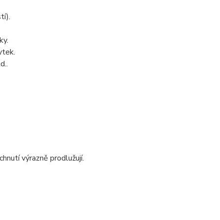
tí).
ky.
ytek.
d..
nutí výrazně prodlužují.