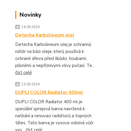
Novinky
14.09.2024
Detecha Karbolineum olej
Detecha Karbolineum olej je ochranný
nátěr na bázi oleje, který používá k
ochraně dřeva před škůdci, houbami,
plísněmi a nepříznivými vlivy počasí. Te...
číst celé
13.09.2024
DUPLI COLOR Radiátor 400ml
DUPLI COLOR Radiator 400 ml je
speciální sprejová barva navržená k
natírání a renovaci radiátorů a topných
těles. Tato barva je vysoce odolná vůči
vys...
číst celé