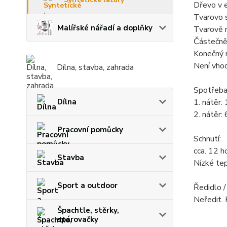
Dřevo v e
Tvarovo s
Malířské nářadí a doplňky
Tvarově n
Částečně 
Konečný n
Není vhod
Dílna, stavba, zahrada
Spotřeba
Dílna
1. nátěr
2. nátěr:
Pracovní pomůcky
Schnutí:
cca. 12 h
Stavba
Nízké tep
Sport a outdoor
Ředidlo / 
Neředit. 
Špachtle, stěrky,
spárovačky