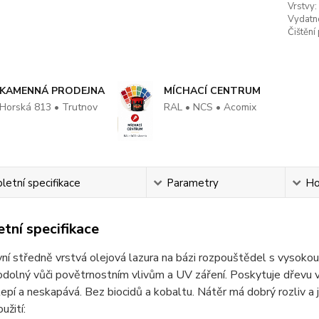
Vrstvy:
Vydatn
Čištění
KAMENNÁ PRODEJNA
MÍCHACÍ CENTRUM
Horská 813 • Trutnov
RAL • NCS • Acomix
etní specifikace
Parametry
Ho
tní specifikace
ní středně vrstvá olejová lazura na bázi rozpouštědel s vysokou
odolný vůči povětrnostním vlivům a UV záření. Poskytuje dřevu v
pí a neskapává. Bez biocidů a kobaltu. Nátěr má dobrý rozliv a 
užití: