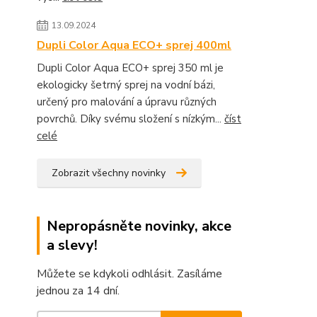
13.09.2024
Dupli Color Aqua ECO+ sprej 400ml
Dupli Color Aqua ECO+ sprej 350 ml je
ekologicky šetrný sprej na vodní bázi,
určený pro malování a úpravu různých
povrchů. Díky svému složení s nízkým...
číst
celé
Zobrazit všechny novinky
Nepropásněte novinky, akce
a slevy!
Můžete se kdykoli odhlásit. Zasíláme
jednou za 14 dní.