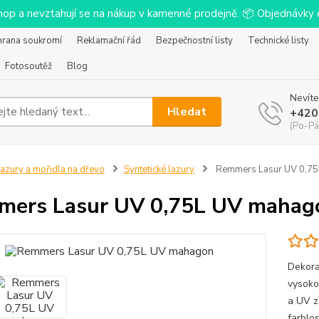
-shop a nevztahují se na nákup v kamenné prodejně. 📦 Objednávk
hrana soukromí
Reklamační řád
Bezpečnostní listy
Technické listy
Fotosoutěž
Blog
Nevíte
Hledat
+420
(Po-Pá
azury a mořidla na dřevo
Syntetické lazury
Remmers Lasur UV 0,7
ers Lasur UV 0,75L UV mahag
Dekora
vysoko
a UV z
farblo