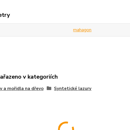
etry
mahagon
zařazeno v kategoriích
y a mořidla na dřevo
Syntetické lazury