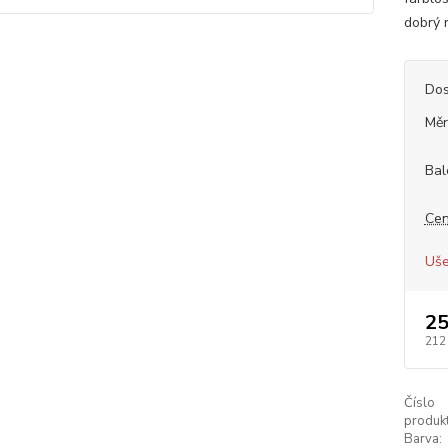
dobrý r
Dos
Měr
Bal
Cen
Uše
25
212
Číslo
produkt
Barva: