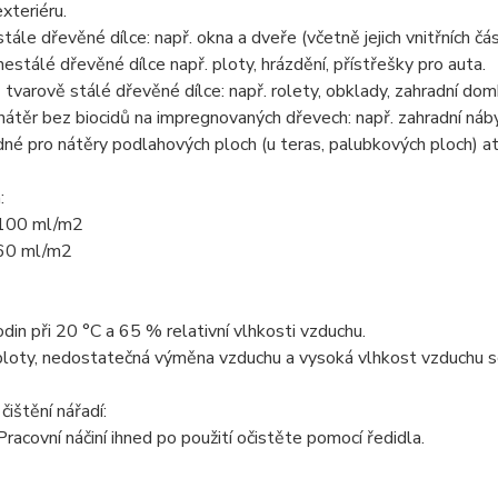
xteriéru.
tále dřevěné dílce: např. okna a dveře (včetně jejich vnitřních čás
estálé dřevěné dílce např. ploty, hrázdění, přístřešky pro auta.
tvarově stálé dřevěné dílce: např. rolety, obklady, zahradní dom
átěr bez biocidů na impregnovaných dřevech: např. zahradní náb
né pro nátěry podlahových ploch (u teras, palubkových ploch) at
:
: 100 ml/m2
 60 ml/m2
odin při 20 °C a 65 % relativní vlhkosti vzduchu.
loty, nedostatečná výměna vzduchu a vysoká vlhkost vzduchu sch
čištění nářadí:
Pracovní náčiní ihned po použití očistěte pomocí ředidla.