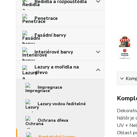
Ředidla a rozpouštědla
Penetrace
Fasádní barvy
Interiérové barvy
Lazury a mořidla na
dřevo
Kompl
Impregnace
Komple
Lazury vodou ředitelné
Dekorativ
Nátěr je 
Ochrana dřeva
UV + Nele
Oblast po
Syntetické lazury