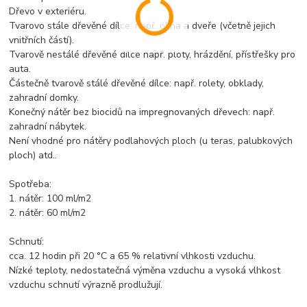
Dřevo v exteriéru.
Tvarovo stále dřevěné dílce: např. okna a dveře (včetně jejich
vnitřních částí).
Tvarově nestálé dřevěné dílce např. ploty, hrázdění, přístřešky pro
auta.
Částečně tvarově stálé dřevěné dílce: např. rolety, obklady,
zahradní domky.
Konečný nátěr bez biocidů na impregnovaných dřevech: např.
zahradní nábytek.
Není vhodné pro nátěry podlahových ploch (u teras, palubkových
ploch) atd..
Spotřeba:
1. nátěr: 100 ml/m2
2. nátěr: 60 ml/m2
Schnutí:
cca. 12 hodin při 20 °C a 65 % relativní vlhkosti vzduchu.
Nízké teploty, nedostatečná výměna vzduchu a vysoká vlhkost
vzduchu schnutí výrazně prodlužují.