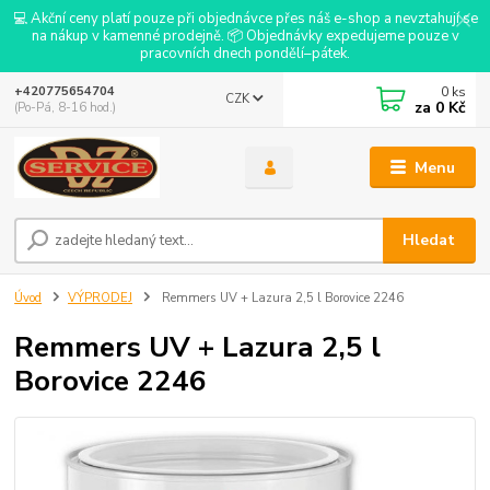
💻 Akční ceny platí pouze při objednávce přes náš e-shop a nevztahují se
na nákup v kamenné prodejně. 📦 Objednávky expedujeme pouze v
pracovních dnech pondělí–pátek.
0
ks
+420775654704
CZK
za
0 Kč
(Po-Pá, 8-16 hod.)
Menu
Hledat
Úvod
VÝPRODEJ
Remmers UV + Lazura 2,5 l Borovice 2246
Remmers UV + Lazura 2,5 l
Borovice 2246