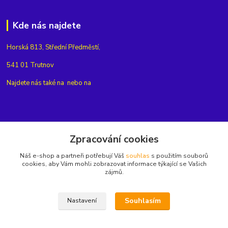
Kde nás najdete
Horská 813, Střední Předměstí,
541 01 Trutnov
Najdete nás také na
nebo na
Kontakty
Zpracování cookies
Náš e-shop a partneři potřebují Váš
souhlas
s použitím souborů
+420775654704
cookies, aby Vám mohli zobrazovat informace týkající se Vašich
zájmů.
info@eshop-rubin.cz
Souhlasím
Nastavení