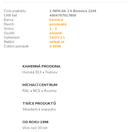
Číslo produktu:
1-REM.SIL 2.5 Borovice 2246
EAN kód:
4004707017800
Barva:
borovice
Povrch:
pololesklý
Vrstvy:
1 - 2
Využití:
exteriér
Vydatnost:
10m²/ 1 L
Ředění:
neředí se
Čištění pomůcek:
S 6006
KAMENNÁ PRODEJNA
Horská 813 • Trutnov
MÍCHACÍ CENTRUM
RAL • NCS • Acomix
TISÍCE PRODUKTŮ
Skladem k expedici
OD ROKU 1996
Více než 30 let