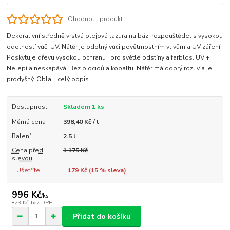
Ohodnotit produkt
Dekorativní středně vrstvá olejová lazura na bázi rozpouštědel s vysokou
odolností vůči UV. Nátěr je odolný vůči povětrnostním vlivům a UV záření.
Poskytuje dřevu vysokou ochranu i pro světlé odstíny a farblos. UV +
Nelepí a neskapává. Bez biocidů a kobaltu. Nátěr má dobrý rozliv a je
prodyšný. Obla...
celý popis
Dostupnost
Skladem 1 ks
Měrná cena
398,40 Kč / l
Balení
2.5 l
Cena před
1 175 Kč
slevou
Ušetříte
179 Kč (
15
% sleva)
996 Kč
/
ks
823 Kč
bez DPH
Přidat do košíku