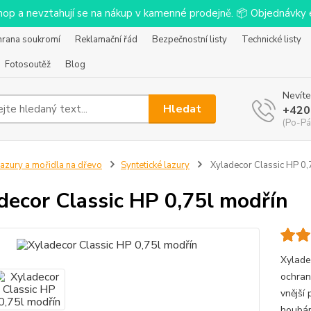
-shop a nevztahují se na nákup v kamenné prodejně. 📦 Objednávk
hrana soukromí
Reklamační řád
Bezpečnostní listy
Technické listy
Fotosoutěž
Blog
Nevíte
Hledat
+420
(Po-Pá
azury a mořidla na dřevo
Syntetické lazury
Xyladecor Classic HP 0,
decor Classic HP 0,75l modřín
Xylade
ochran
vnější 
houbám