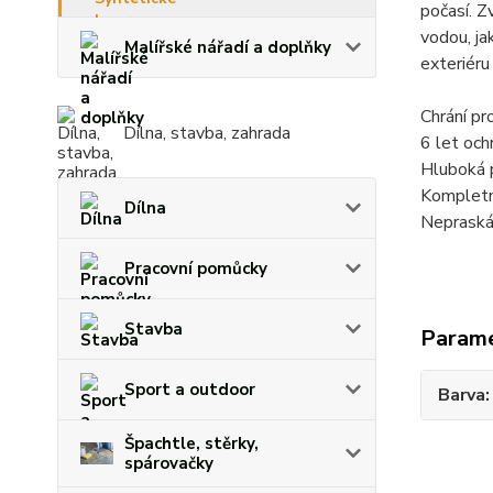
počasí. Z
vodou, ja
Malířské nářadí a doplňky
exteriéru
Chrání pr
Dílna, stavba, zahrada
6 let och
Hluboká 
Kompletní
Dílna
Nepraská
Pracovní pomůcky
Stavba
Param
Sport a outdoor
Barva
Špachtle, stěrky,
spárovačky