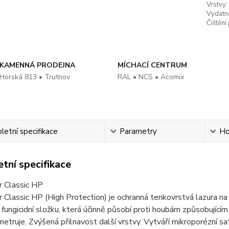
Vrstvy:
Vydatn
Čištění
KAMENNÁ PRODEJNA
MÍCHACÍ CENTRUM
Horská 813 • Trutnov
RAL • NCS • Acomix
etní specifikace
Parametry
Ho
tní specifikace
r Classic HP
 Classic HP (High Protection) je ochranná tenkovrstvá lazura na 
fungicidní složku, která účinně působí proti houbám způsobující
netruje. Zvýšená přilnavost další vrstvy. Vytváří mikroporézní sa