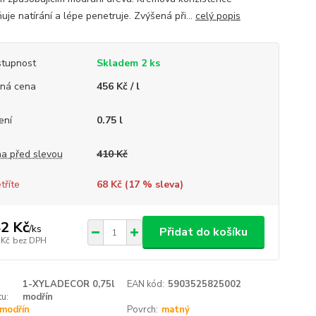
uje natírání a lépe penetruje. Zvýšená při...
celý popis
tupnost
Skladem 2 ks
ná cena
456 Kč / l
ení
0.75 l
a před slevou
410 Kč
tříte
68 Kč (
17
% sleva)
2 Kč
/
ks
Přidat do košíku
 Kč
bez DPH
1-XYLADECOR 0,75l
EAN kód:
5903525825002
u:
modřín
modřín
Povrch:
matný