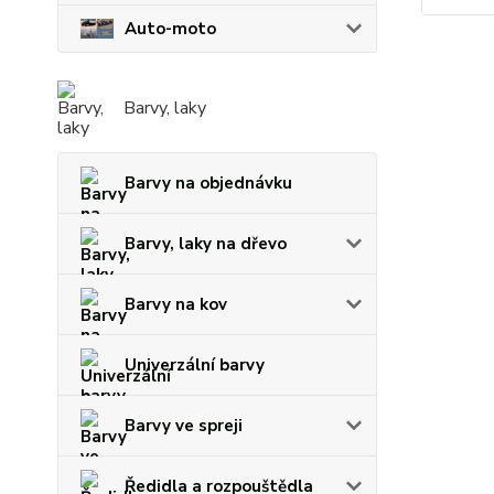
Auto-moto
Barvy, laky
Barvy na objednávku
Barvy, laky na dřevo
Barvy na kov
Univerzální barvy
Barvy ve spreji
Ředidla a rozpouštědla