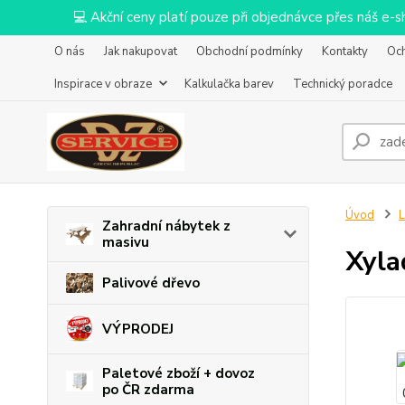
💻 Akční ceny platí pouze při objednávce přes náš e
O nás
Jak nakupovat
Obchodní podmínky
Kontakty
Oc
Inspirace v obraze
Kalkulačka barev
Technický poradce
Úvod
L
Zahradní nábytek z
masivu
Xyla
Palivové dřevo
VÝPRODEJ
Paletové zboží + dovoz
po ČR zdarma