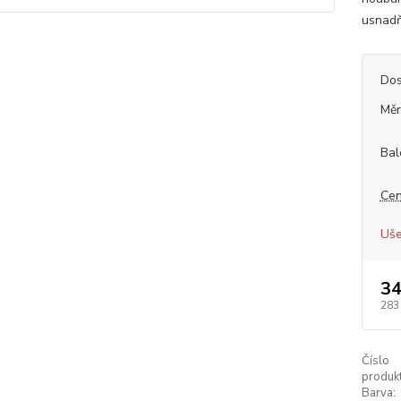
usnadň
Dos
Měr
Bal
Cen
Uše
34
283
Číslo
produkt
Barva: