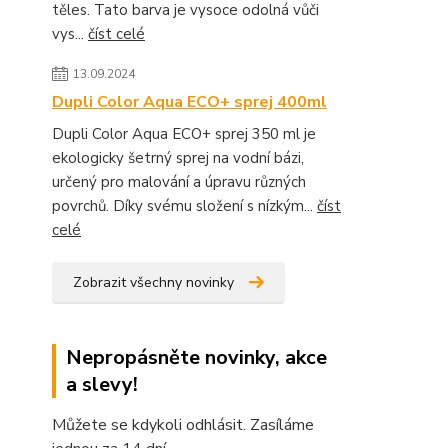
těles. Tato barva je vysoce odolná vůči
vys...
číst celé
13.09.2024
Dupli Color Aqua ECO+ sprej 400ml
Dupli Color Aqua ECO+ sprej 350 ml je
ekologicky šetrný sprej na vodní bázi,
určený pro malování a úpravu různých
povrchů. Díky svému složení s nízkým...
číst
celé
Zobrazit všechny novinky
Nepropásněte novinky, akce
a slevy!
Můžete se kdykoli odhlásit. Zasíláme