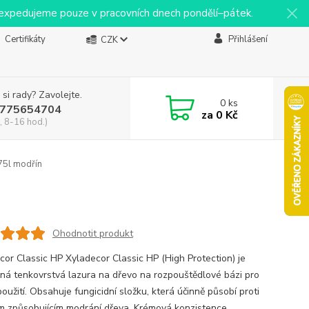
y expedujeme pouze v pracovních dnech pondělí–pátek.
Certifikáty
Přihlášení
CZK
 si rady? Zavolejte.
0
ks
775654704
za
0 Kč
, 8-16 hod.)
75l modřín
Ohodnotit produkt
cor Classic HP Xyladecor Classic HP (High Protection) je
ná tenkovrstvá lazura na dřevo na rozpouštědlové bázi pro
použití. Obsahuje fungicidní složku, která účinně působí proti
 způsobujícím modrání dřeva. Krémová konzistence