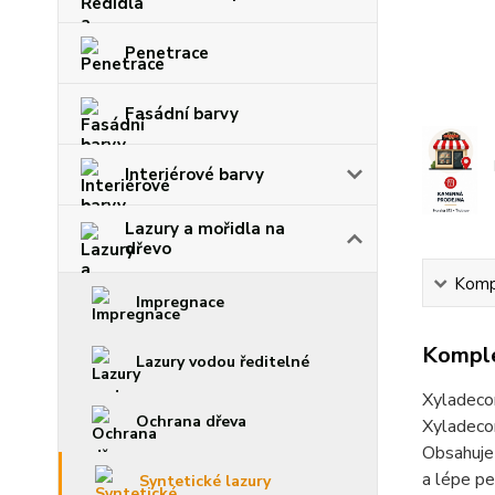
Penetrace
Fasádní barvy
Interiérové barvy
Lazury a mořidla na
dřevo
Kompl
Impregnace
Komple
Lazury vodou ředitelné
Xyladeco
Ochrana dřeva
Xyladecor
Obsahuje 
a lépe pe
Syntetické lazury