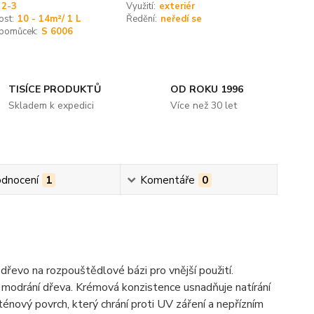
2-3
Využití:
exteriér
ost:
10 - 14m²/ 1 L
Ředění:
neředí se
 pomůcek:
S 6006
TISÍCE PRODUKTŮ
OD ROKU 1996
Skladem k expedici
Více než 30 let
dnocení
1
Komentáře
0
dřevo na rozpouštědlové bázi pro vnější použití.
m modrání dřeva. Krémová konzistence usnadňuje natírání
ténový povrch, který chrání proti UV záření a nepřízním