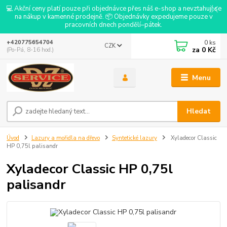
💻 Akční ceny platí pouze při objednávce přes náš e-shop a nevztahují se
na nákup v kamenné prodejně. 📦 Objednávky expedujeme pouze v
pracovních dnech pondělí–pátek.
0
ks
+420775654704
CZK
za
0 Kč
(Po-Pá, 8-16 hod.)
Menu
Hledat
Úvod
Lazury a mořidla na dřevo
Syntetické lazury
Xyladecor Classic
HP 0,75l palisandr
Xyladecor Classic HP 0,75l
palisandr