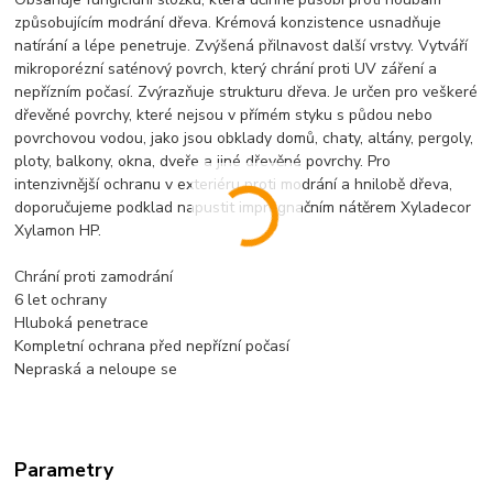
způsobujícím modrání dřeva. Krémová konzistence usnadňuje
natírání a lépe penetruje. Zvýšená přilnavost další vrstvy. Vytváří
mikroporézní saténový povrch, který chrání proti UV záření a
nepřízním počasí. Zvýrazňuje strukturu dřeva. Je určen pro veškeré
dřevěné povrchy, které nejsou v přímém styku s půdou nebo
povrchovou vodou, jako jsou obklady domů, chaty, altány, pergoly,
ploty, balkony, okna, dveře a jiné dřevěné povrchy. Pro
intenzivnější ochranu v exteriéru proti modrání a hnilobě dřeva,
doporučujeme podklad napustit impregnačním nátěrem Xyladecor
Xylamon HP.
Chrání proti zamodrání
6 let ochrany
Hluboká penetrace
Kompletní ochrana před nepřízní počasí
Nepraská a neloupe se
Parametry