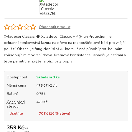
Ohodnotit produkt
Xyladecor Classic HP Xyladecor Classic HP (High Protection) je
ochranná tenkovrstvá lazura na dřevo na rozpouštědlové bázi pro vnější
použití. Obsahuje fungicidní složku, která účinně působí proti houbám
způsobujícím modrání dřeva. Krémová konzistence usnadňuje natírání a
lépe penetruje. Zvýšená při...
celý popis
Dostupnost
Skladem 3 ks
Měrná cena
478,67 Kč / l
Balení
0.75 l
Cena před
429 Kč
slevou
Ušetříte
70 Kč (
16
% sleva)
359 Kč
/
ks