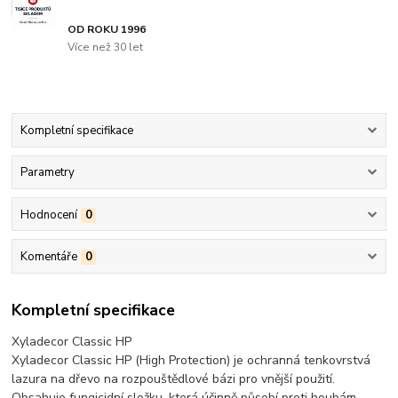
OD ROKU 1996
Více než 30 let
Kompletní specifikace
Parametry
Hodnocení
0
Komentáře
0
Kompletní specifikace
Xyladecor Classic HP
Xyladecor Classic HP (High Protection) je ochranná tenkovrstvá
lazura na dřevo na rozpouštědlové bázi pro vnější použití.
Obsahuje fungicidní složku, která účinně působí proti houbám