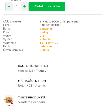
297 Kč
bez DPH
Přidat do košíku
Číslo produktu:
1-XYLADECOR 0,75l palisandr
EAN kód:
5903525824005
Barva:
palisandr
Povrch:
matný
Vrstvy:
2-3
Využití:
exteriér
Vydatnost:
10 - 14m²/ 1 L
Ředění:
neředí se
Čištění pomůcek:
S 6006
KAMENNÁ PRODEJNA
Horská 813 • Trutnov
MÍCHACÍ CENTRUM
RAL • NCS • Acomix
TISÍCE PRODUKTŮ
Skladem k expedici