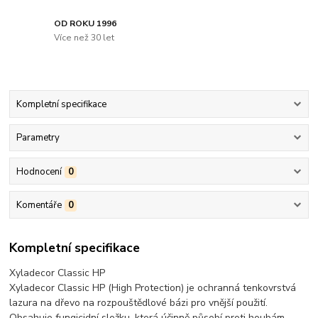
OD ROKU 1996
Více než 30 let
Kompletní specifikace
Parametry
Hodnocení
0
Komentáře
0
Kompletní specifikace
Xyladecor Classic HP
Xyladecor Classic HP (High Protection) je ochranná tenkovrstvá
lazura na dřevo na rozpouštědlové bázi pro vnější použití.
Obsahuje fungicidní složku, která účinně působí proti houbám