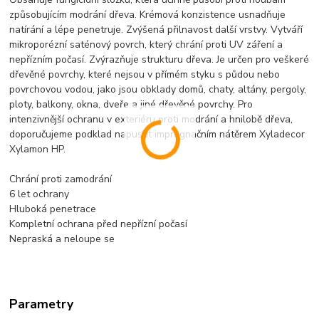
způsobujícím modrání dřeva. Krémová konzistence usnadňuje
natírání a lépe penetruje. Zvýšená přilnavost další vrstvy. Vytváří
mikroporézní saténový povrch, který chrání proti UV záření a
nepřízním počasí. Zvýrazňuje strukturu dřeva. Je určen pro veškeré
dřevěné povrchy, které nejsou v přímém styku s půdou nebo
povrchovou vodou, jako jsou obklady domů, chaty, altány, pergoly,
ploty, balkony, okna, dveře a jiné dřevěné povrchy. Pro
intenzivnější ochranu v exteriéru proti modrání a hnilobě dřeva,
doporučujeme podklad napustit impregnačním nátěrem Xyladecor
Xylamon HP.
Chrání proti zamodrání
6 let ochrany
Hluboká penetrace
Kompletní ochrana před nepřízní počasí
Nepraská a neloupe se
Parametry