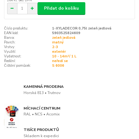
264 Kč
bez DPH
Přidat do košíku
Číslo produktu:
1-XYLADECOR 0,75l zeleň jedlová
EAN kód:
5903525824609
Barva:
zeleň jedlová
Povrch:
matný
Vrstvy:
2-3
Využití:
exteriér
Vydatnost:
10 - 14m²/ 1 L
Ředění:
neředí se
Čištění pomůcek:
S 6006
KAMENNÁ PRODEJNA
Horská 813 • Trutnov
MÍCHACÍ CENTRUM
RAL • NCS • Acomix
TISÍCE PRODUKTŮ
Skladem k expedici