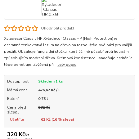
Ohodnotit produkt
Xyladecor Classic HP Xyladecor Classic HP (High Protection) je
ochranná tenkovrstvá lazura na dřevo na rozpouštědlové bázi pro vnější
použití. Obsahuje fungicidní složku, která účinně působí proti houbám
způsobujícím modrání dřeva. Krémová konzistence usnadňuje natírání a
lépe penetruje. Zvýšená při...
celý popis
Dostupnost
Skladem 1 ks
Měrná cena
426,67 Kč / l
Balení
0.75 l
Cena před
382 Kč
slevou
Ušetříte
62 Kč (
16
% sleva)
320 Kč
/
ks