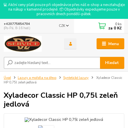
💻 Akční ceny platí pouze při objednávce přes náš e-shop a nevztahují se
na nákup v kamenné prodejně. 📦 Objednávky expedujeme pouze v
pracovních dnech pondělí–pátek.
0
ks
+420775654704
CZK
za
0 Kč
(Po-Pá, 8-16 hod.)
Menu
Hledat
Úvod
Lazury a mořidla na dřevo
Syntetické lazury
Xyladecor Classic
HP 0,75l zeleň jedlová
Xyladecor Classic HP 0,75l zeleň
jedlová