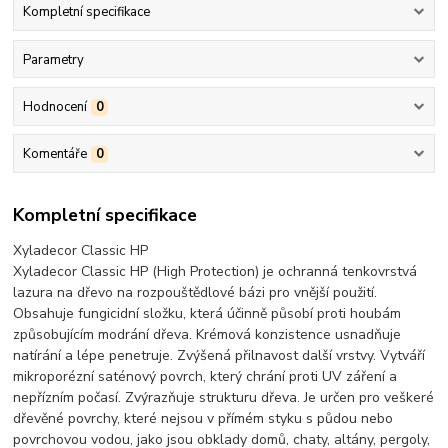
Kompletní specifikace
Parametry
Hodnocení
0
Komentáře
0
Kompletní specifikace
Xyladecor Classic HP
Xyladecor Classic HP (High Protection) je ochranná tenkovrstvá
lazura na dřevo na rozpouštědlové bázi pro vnější použití.
Obsahuje fungicidní složku, která účinně působí proti houbám
způsobujícím modrání dřeva. Krémová konzistence usnadňuje
natírání a lépe penetruje. Zvýšená přilnavost další vrstvy. Vytváří
mikroporézní saténový povrch, který chrání proti UV záření a
nepřízním počasí. Zvýrazňuje strukturu dřeva. Je určen pro veškeré
dřevěné povrchy, které nejsou v přímém styku s půdou nebo
povrchovou vodou, jako jsou obklady domů, chaty, altány, pergoly,