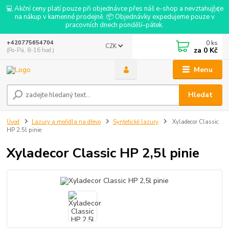
💻 Akční ceny platí pouze při objednávce přes náš e-shop a nevztahují se
na nákup v kamenné prodejně. 📦 Objednávky expedujeme pouze v
pracovních dnech pondělí–pátek.
0
ks
+420775654704
CZK
za
0 Kč
(Po-Pá, 8-16 hod.)
Menu
Hledat
Úvod
Lazury a mořidla na dřevo
Syntetické lazury
Xyladecor Classic
HP 2,5l pinie
Xyladecor Classic HP 2,5l pinie