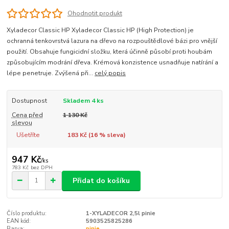
Ohodnotit produkt
Xyladecor Classic HP Xyladecor Classic HP (High Protection) je
ochranná tenkovrstvá lazura na dřevo na rozpouštědlové bázi pro vnější
použití. Obsahuje fungicidní složku, která účinně působí proti houbám
způsobujícím modrání dřeva. Krémová konzistence usnadňuje natírání a
lépe penetruje. Zvýšená při...
celý popis
Dostupnost
Skladem 4 ks
Cena před
1 130 Kč
slevou
Ušetříte
183 Kč (
16
% sleva)
947 Kč
/
ks
783 Kč
bez DPH
Přidat do košíku
Číslo produktu:
1-XYLADECOR 2,5l pinie
EAN kód:
5903525825286
Barva:
pinie