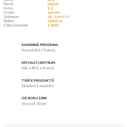
Povrch:
matný
Vrstvy:
2-3
Využití:
exteriér
Vydatnost:
10 - 14m²/ 1 L
Ředění:
neředí se
Čištění pomůcek:
S 6006
KAMENNÁ PRODEJNA
Horská 813 • Trutnov
MÍCHACÍ CENTRUM
RAL • NCS • Acomix
TISÍCE PRODUKTŮ
Skladem k expedici
OD ROKU 1996
Více než 30 let