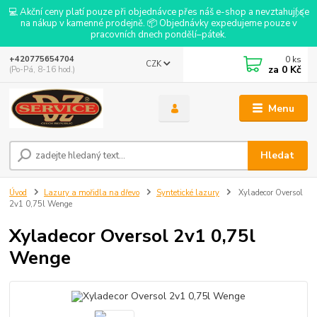
💻 Akční ceny platí pouze při objednávce přes náš e-shop a nevztahují se
na nákup v kamenné prodejně. 📦 Objednávky expedujeme pouze v
pracovních dnech pondělí–pátek.
0
ks
+420775654704
CZK
za
0 Kč
(Po-Pá, 8-16 hod.)
Menu
Hledat
Úvod
Lazury a mořidla na dřevo
Syntetické lazury
Xyladecor Oversol
2v1 0,75l Wenge
Xyladecor Oversol 2v1 0,75l
Wenge