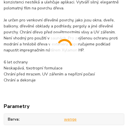
konzistenci nestéká a ulehčuje aplikaci. Vytváří silný, elegantně
polomatný film na povrchu dřeva.
Je určen pro venkovní dřevěné povrchy, jako jsou okna, dveře,
balkony, dřevěné obklady a podhledy, pergoly a jiné dřevěné
povrchy. Chrání dřevo před povětrnostními vlivy a UV zářením.
Není vhodný pro použití v saunách. Pro zvýšenou ochranu proti
modrání a hnilobě dřeva v exteriéru doporučujeme podklad
napustit impregnačním nátěrem Xylamon HP.
6 let ochrany
Neskapává, tixotropní formulace
Chrání před mrazem, UV zářením a nepřízní počasí
Chrání a dekoruje
Parametry
Barva
wenge