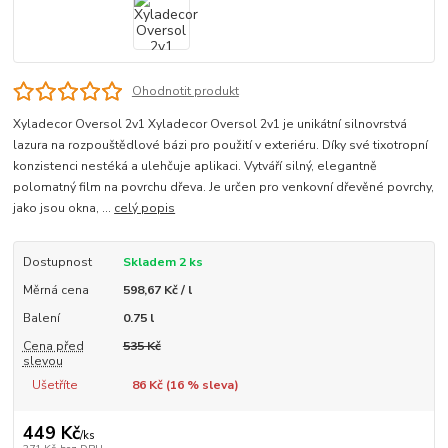
Ohodnotit produkt
Xyladecor Oversol 2v1 Xyladecor Oversol 2v1 je unikátní silnovrstvá
lazura na rozpouštědlové bázi pro použití v exteriéru. Díky své tixotropní
konzistenci nestéká a ulehčuje aplikaci. Vytváří silný, elegantně
polomatný film na povrchu dřeva. Je určen pro venkovní dřevěné povrchy,
jako jsou okna, ...
celý popis
Dostupnost
Skladem 2 ks
Měrná cena
598,67 Kč / l
Balení
0.75 l
Cena před
535 Kč
slevou
Ušetříte
86 Kč (
16
% sleva)
449 Kč
/
ks