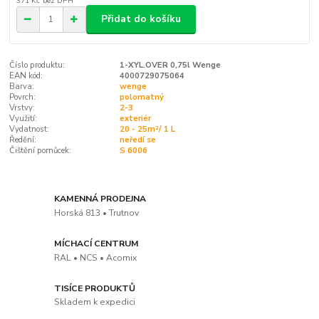
371 Kč
bez DPH
Přidat do košíku
Číslo produktu:
1-XYL.OVER 0,75l Wenge
EAN kód:
4000729075064
Barva:
wenge
Povrch:
polomatný
Vrstvy:
2-3
Využití:
exteriér
Vydatnost:
20 - 25m²/ 1 L
Ředění:
neředí se
Čištění pomůcek:
S 6006
KAMENNÁ PRODEJNA
Horská 813 • Trutnov
MÍCHACÍ CENTRUM
RAL • NCS • Acomix
TISÍCE PRODUKTŮ
Skladem k expedici