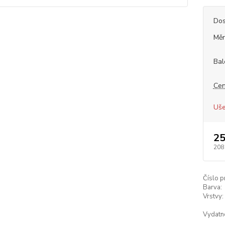
Dos
Měr
Bal
Cen
Uše
25
208
Číslo p
Barva:
Vrstvy:
Vydatn