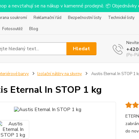
-shop a nevztahují se na nákup v kamenné prodejně. 📦 Objednávk
hrana soukromí
Reklamační řád
Bezpečnostní listy
Technické listy
Fotosoutěž
Blog
Nevíte
Hledat
+420
(Po-Pá
nteriérové barvy
Izolační nátěry na skvrny
Austis Eternal In STOP 1 k
is Eternal In STOP 1 kg
ETERNA
zabrán
do nov