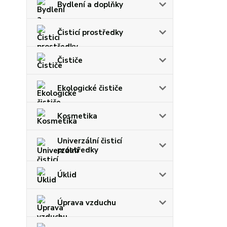
Bydlení a doplňky
Čisticí prostředky
Čističe
Ekologické čističe
Kosmetika
Univerzální čisticí
prostředky
Úklid
Úprava vzduchu