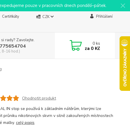
y expedujeme pouze v pracovních dnech pondělí–pátek.
Certifikáty
Přihlášení
CZK
 si rady? Zavolejte.
0
ks
775654704
za
0 Kč
, 8-16 hod.)
g
Ohodnotit produkt
L IN stop se používá k základním nátěrům, kterými lze
it průniku nikotinových skvrn v silně zakouřených místnostech
é malby.
celý popis