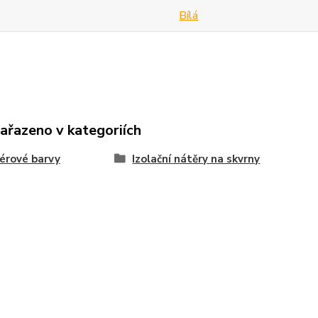
Bílá
zařazeno v kategoriích
iérové barvy
Izolační nátěry na skvrny