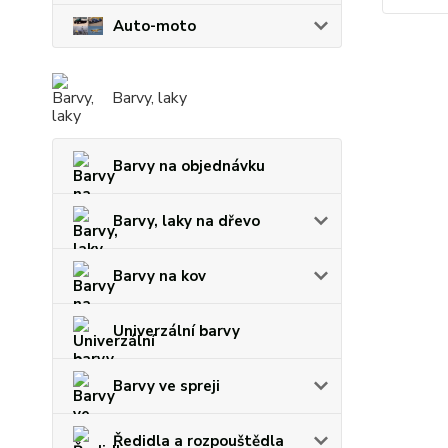
Auto-moto
Barvy, laky
Barvy na objednávku
Barvy, laky na dřevo
Barvy na kov
Univerzální barvy
Barvy ve spreji
Ředidla a rozpouštědla