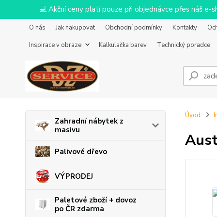
💻 Akční ceny platí pouze při objednávce přes náš e
O nás
Jak nakupovat
Obchodní podmínky
Kontakty
Oc
Inspirace v obraze
Kalkulačka barev
Technický poradce
Úvod
I
Zahradní nábytek z
masivu
Aust
Palivové dřevo
VÝPRODEJ
Paletové zboží + dovoz
po ČR zdarma