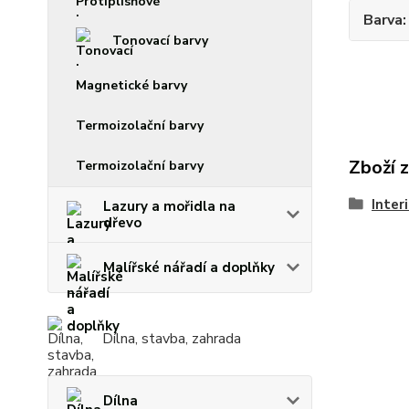
Barva
Tonovací barvy
Magnetické barvy
Termoizolační barvy
Zboží 
Termoizolační barvy
Inter
Lazury a mořidla na
dřevo
Malířské nářadí a doplňky
Dílna, stavba, zahrada
Dílna