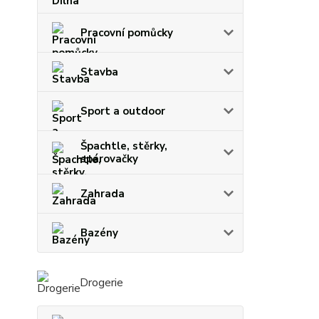
Pracovní pomůcky
Stavba
Sport a outdoor
Špachtle, stěrky,
spárovačky
Zahrada
Bazény
Drogerie