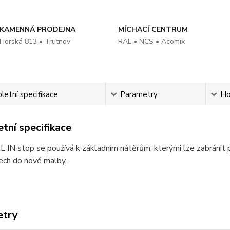
KAMENNÁ PRODEJNA
MÍCHACÍ CENTRUM
Horská 813 • Trutnov
RAL • NCS • Acomix
etní specifikace
Parametry
Ho
tní specifikace
N stop se používá k základním nátěrům, kterými lze zabránit pr
ech do nové malby.
etry