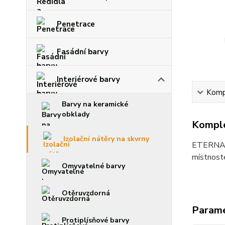
Penetrace
Fasádní barvy
Interiérové barvy
Kompl
Barvy na keramické
obklady
Komple
Izolační nátěry na skvrny
ETERNAL I
místnost
Omyvatelné barvy
Otěruvzdorná
Param
Protiplísňové barvy