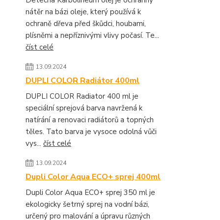
Detecha Karbolineum olej je ochranný
nátěr na bázi oleje, který používá k
ochraně dřeva před škůdci, houbami,
plísněmi a nepříznivými vlivy počasí. Te...
číst celé
13.09.2024
DUPLI COLOR Radiátor 400ml
DUPLI COLOR Radiator 400 ml je
speciální sprejová barva navržená k
natírání a renovaci radiátorů a topných
těles. Tato barva je vysoce odolná vůči
vys...
číst celé
13.09.2024
Dupli Color Aqua ECO+ sprej 400ml
Dupli Color Aqua ECO+ sprej 350 ml je
ekologicky šetrný sprej na vodní bázi,
určený pro malování a úpravu různých