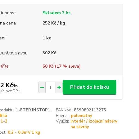
tupnost
Skladem 3 ks
ná cena
252 Kč / kg
ení
1 kg
a před slevou
302 Kč
tříte
50 Kč (
17
% sleva)
2 Kč
/
ks
Přidat do košíku
 Kč
bez DPH
roduktu:
1-ETER.INSTOP1
EAN kód:
8590892113275
Bílá
Povrch:
polomatný
1-2
Využití:
interiér / Izolační nátěry
na skvrny
ost:
0,2 - 0,3m²/ 1 kg