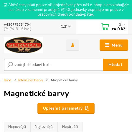
💻 Akční ceny platí pouze při objednávce přes náš e-shop a nevztahují se
na nákup v kamenné prodejně. 📦 Objednávky expedujeme pouze v
pracovních dnech pondělí–pátek.
0
ks
+420775654704
CZK
za
0 Kč
(Po-Pá, 8-16 hod.)
Menu
Hledat
Úvod
Interiérové barvy
Magnetické barvy
Magnetické barvy
Upřesnit parametry
Nejnovější
Nejlevnější
Nejdražší