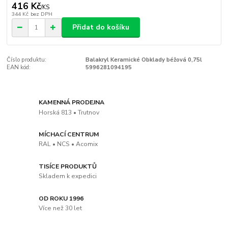
416 Kč
/
KS
344 Kč
bez DPH
Přidat do košíku
Číslo produktu:
Balakryl Keramické Obklady béžová 0,75l
EAN kód:
5996281094195
KAMENNÁ PRODEJNA
Horská 813 • Trutnov
MÍCHACÍ CENTRUM
RAL • NCS • Acomix
TISÍCE PRODUKTŮ
Skladem k expedici
OD ROKU 1996
Více než 30 let