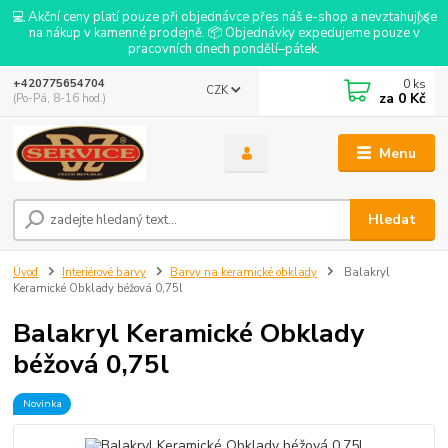
💻 Akční ceny platí pouze při objednávce přes náš e-shop a nevztahují se
na nákup v kamenné prodejně. 📦 Objednávky expedujeme pouze v
pracovních dnech pondělí–pátek.
0
ks
+420775654704
CZK
za
0 Kč
(Po-Pá, 8-16 hod.)
Menu
Hledat
Úvod
Interiérové barvy
Barvy na keramické obklady
Balakryl
Keramické Obklady béžová 0,75l
Balakryl Keramické Obklady
béžová 0,75l
Novinka