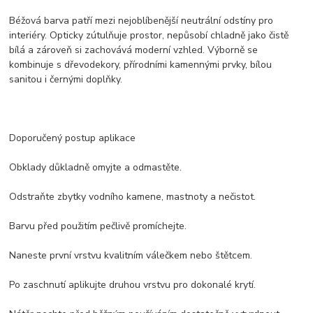
Béžová barva patří mezi nejoblíbenější neutrální odstíny pro
interiéry. Opticky zútulňuje prostor, nepůsobí chladně jako čistě
bílá a zároveň si zachovává moderní vzhled. Výborně se
kombinuje s dřevodekory, přírodními kamennými prvky, bílou
sanitou i černými doplňky.
Doporučený postup aplikace
Obklady důkladně omyjte a odmastěte.
Odstraňte zbytky vodního kamene, mastnoty a nečistot.
Barvu před použitím pečlivě promíchejte.
Naneste první vrstvu kvalitním válečkem nebo štětcem.
Po zaschnutí aplikujte druhou vrstvu pro dokonalé krytí.