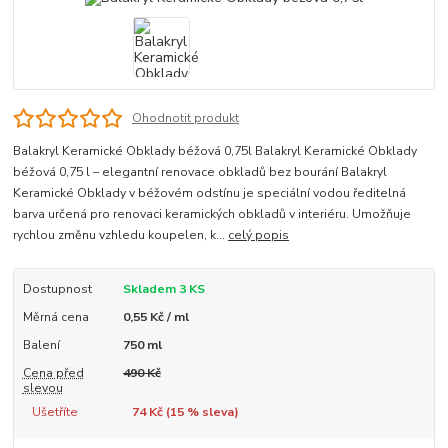
Ohodnotit produkt
Balakryl Keramické Obklady béžová 0,75l Balakryl Keramické Obklady
béžová 0,75 l – elegantní renovace obkladů bez bourání Balakryl
Keramické Obklady v béžovém odstínu je speciální vodou ředitelná
barva určená pro renovaci keramických obkladů v interiéru. Umožňuje
rychlou změnu vzhledu koupelen, k...
celý popis
Dostupnost
Skladem 3 KS
Měrná cena
0,55 Kč / ml
Balení
750 ml
Cena před
490 Kč
slevou
Ušetříte
74 Kč (
15
% sleva)