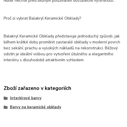
Nátěr nechte před běžným používáním dostatečně vytvrdnout.
Proč si vybrat Balakryl Keramické Obklady?
Balakryl Keramické Obklady představuje jednoduchý způsob, jak
během krátké doby proměnit zastaralé obklady v moderní povrch
bez sekání, prachu a vysokých nákladů na rekonstrukci. Béžový
odstín je ideální volbou pro vytvoření útulného a elegantního
interiéru s dlouhodobě atraktivním vzhledem
Zboží zařazeno v kategoriích
Interiérové barvy
Barvy na keramické obklady