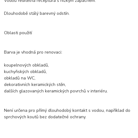
Vodou ředitelná receptura s nízkým zápachem.
Dlouhodobě stálý barevný odstín.
Oblasti použití
Barva je vhodná pro renovaci:
koupelnových obkladů,
kuchyňských obkladů,
obkladů na WC,
dekorativních keramických stěn,
dalších glazovaných keramických povrchů v interiéru.
Není určena pro přímý dlouhodobý kontakt s vodou, například do
sprchových koutů bez dodatečné ochrany.