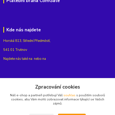
Platební brána ComGate
Kde nás najdete
Horská 813, Střední Předměstí,
541 01 Trutnov
Najdete nás také na
nebo na
Kontakty
Zpracování cookies
Náš e-shop a partneři potřebují Váš
souhlas
s použitím souborů
+420775654704
cookies, aby Vám mohli zobrazovat informace týkající se Vašich
zájmů.
info@eshop-rubin.cz