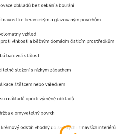
novace obkladů bez sekání a bourání
řilnavost ke keramickým a glazovaným povrchům
polomatný vzhled
 proti vlhkosti a běžným domácím čisticím prostředkům
bá barevná stálost
ditelné složení s nízkým zápachem
plikace štětcem nebo válečkem
su i nákladů oproti výměně obkladů
držba a omyvatelný povrch
 krémový odstín vhodný do světlých i tmavších interiérů.