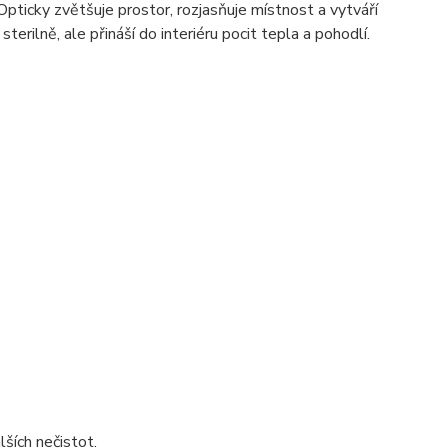
Opticky zvětšuje prostor, rozjasňuje místnost a vytváří
erilně, ale přináší do interiéru pocit tepla a pohodlí.
ších nečistot.