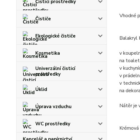
Čisticí prostředky
Vhodné p
Čističe
Ekologické čističe
Balakryl 
v koupeln
Kosmetika
na toalet
v kuchyní
Univerzální čisticí
prostředky
v prádeln
v technic
Úklid
na dekora
Nátěr je
Úprava vzduchu
WC prostředky
Krémová b
Kancelář a papírnictví