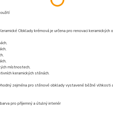
oužití
Keramické Obklady krémová je určena pro renovaci keramických obk
ách,
ách,
ch,
ách,
kých místnostech,
tivních keramických stěnách.
 vhodný zejména pro stěnové obklady vystavené běžné vlhkosti a
arva pro příjemný a útulný interiér