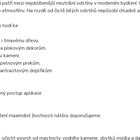
 patří mezi nejoblíbenější neutrální odstíny v moderním bydlení. 
 atmosféru. Na rozdíl od čistě bílých odstínů nepůsobí chladně a st
 hodí ke
 i tmavému dřevu,
a pískovým dekorům,
u kameni,
upelnovým prvkům,
 antracitovým doplňkům.
ný postup aplikace
ení maximální životnosti nátěru doporučujeme.
očistit povrch od mastnoty, vodního kamene, zbytků mýdla a dal