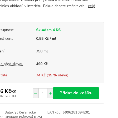
ckých obkladů v interiéru. Pokud chcete změnit vzh...
celý
tupnost
Skladem 4 KS
ná cena
0,55 Kč / ml
ení
750 ml
a před slevou
490 Kč
tříte
74 Kč (
15
% sleva)
6 Kč
/
KS
Přidat do košíku
 Kč
bez DPH
Balakryl Keramické
EAN kód:
5996281094201
u:
Obklady krémová 0,75l