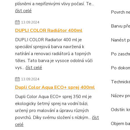
plísněmi a nepříznivými vlivy počasí. Te...
číst celé
Povrch n
13.09.2024
Barvu pře
DUPLI COLOR Radiátor 400ml
Nanést pr
DUPLI COLOR Radiator 400 ml je
speciální sprejová barva navržená k
Po zaschn
natírání a renovaci radiátorů a topných
těles. Tato barva je vysoce odolná vůči
Po dokon
vys...
číst celé
13.09.2024
Technick
Dupli Color Aqua ECO+ sprej 400ml
Název pr
Dupli Color Aqua ECO+ sprej 350 ml je
ekologicky šetrný sprej na vodní bázi,
Odstín: 
určený pro malování a úpravu různých
povrchů. Díky svému složení s nízkým...
číst
Objem bal
celé