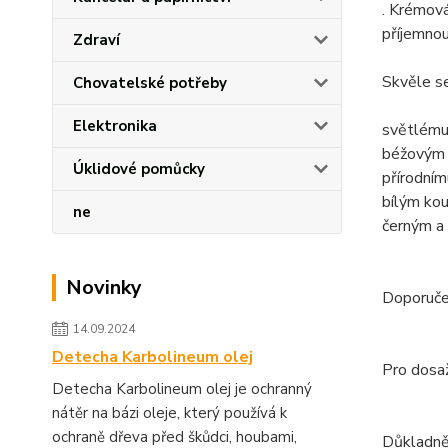
. Krémová
příjemnou
Zdraví
Skvěle se
Chovatelské potřeby
Elektronika
světlému
béžovým 
Úklidové pomůcky
přírodním
bílým ko
ne
černým a
Novinky
Doporuče
14.09.2024
Detecha Karbolineum olej
Pro dosaž
Detecha Karbolineum olej je ochranný
nátěr na bázi oleje, který používá k
ochraně dřeva před škůdci, houbami,
Důkladně 