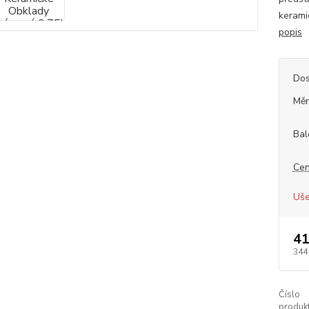
kerami
popis
Dos
Měr
Bal
Cen
Uše
41
344
Číslo
produkt