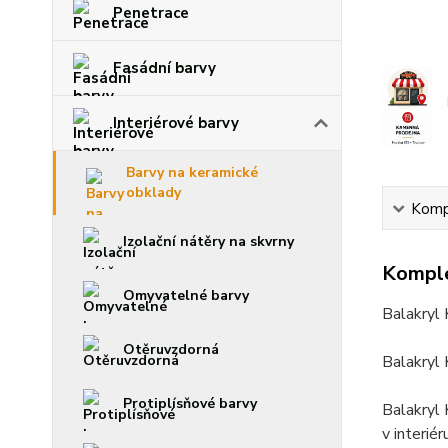
Penetrace
Fasádní barvy
Interiérové barvy
Barvy na keramické
obklady
Kompl
Izolační nátěry na skvrny
Komple
Omyvatelné barvy
Balakryl
Otěruvzdorná
Balakryl
Protiplísňové barvy
Balakryl 
v interié