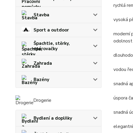
rychlá re
Stavba
vysoká p
Sport a outdoor
moderní 
odolnost
Špachtle, stěrky,
spárovačky
dlouhodo
Zahrada
vodou ře
Bazény
snadná a
úspora ča
Drogerie
snadná ú
Bydlení a doplňky
elegantní