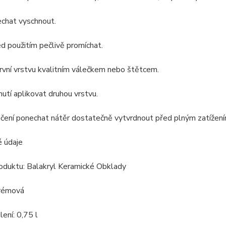
echat vyschnout.
d použitím pečlivě promíchat.
vní vrstvu kvalitním válečkem nebo štětcem.
utí aplikovat druhou vrstvu.
čení ponechat nátěr dostatečně vytvrdnout před plným zatížením
é údaje
oduktu: Balakryl Keramické Obklady
krémová
ení: 0,75 l