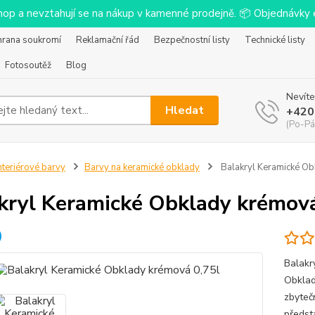
-shop a nevztahují se na nákup v kamenné prodejně. 📦 Objednávk
hrana soukromí
Reklamační řád
Bezpečnostní listy
Technické listy
Fotosoutěž
Blog
Nevíte
Hledat
+420
(Po-Pá
nteriérové barvy
Barvy na keramické obklady
Balakryl Keramické Ob
kryl Keramické Obklady krémová
Balakr
Obklad
zbyteč
předst