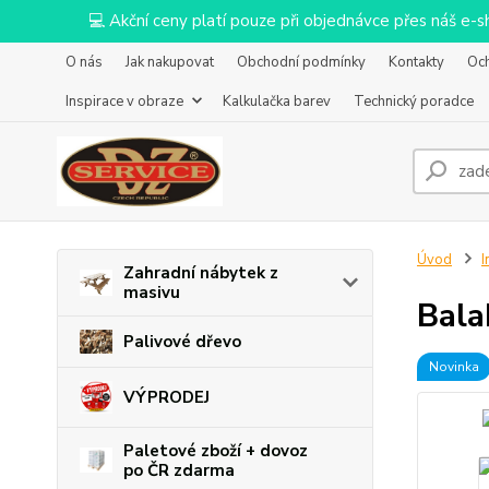
💻 Akční ceny platí pouze při objednávce přes náš e
O nás
Jak nakupovat
Obchodní podmínky
Kontakty
Oc
Inspirace v obraze
Kalkulačka barev
Technický poradce
Úvod
I
Zahradní nábytek z
masivu
Bala
Palivové dřevo
Novinka
VÝPRODEJ
Paletové zboží + dovoz
po ČR zdarma