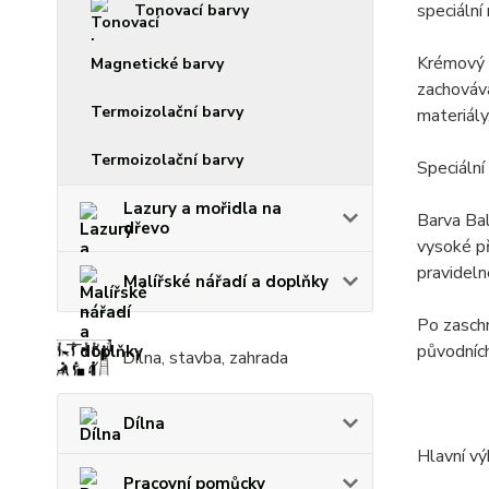
speciální
Tonovací barvy
Krémový o
Magnetické barvy
zachovává
Termoizolační barvy
materiály
Termoizolační barvy
Speciální
Lazury a mořidla na
Barva Bal
dřevo
vysoké př
pravideln
Malířské nářadí a doplňky
Po zaschn
původníc
Dílna, stavba, zahrada
Dílna
Hlavní v
Pracovní pomůcky