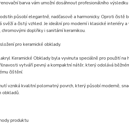
 renovační barva vám umožní dosáhnout profesionálního výsledku
dstín působí elegantně, nadčasově a harmonicky. Oproti čistě bílé
 svěží a čistý vzhled. Je ideální pro moderní i klasické interiér
, chromovými doplňky i sanitární keramikou.
 složení pro keramické obklady.
akryl Keramické Obklady byla vyvinuta speciálně pro použití na 
ilnavosti vytváří pevný a kompaktní nátěr, který odolává běžné
ému čištění.
utí vzniká kvalitní polomatný povrch, který působí moderně, sn
h obkladů.
ýhody produktu