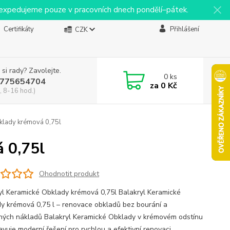
y expedujeme pouze v pracovních dnech pondělí–pátek.
Certifikáty
Přihlášení
CZK
 si rady? Zavolejte.
0
ks
775654704
za
0 Kč
, 8-16 hod.)
klady krémová 0,75l
 0,75l
Ohodnotit produkt
yl Keramické Obklady krémová 0,75l Balakryl Keramické
y krémová 0,75 l – renovace obkladů bez bourání a
ných nákladů Balakryl Keramické Obklady v krémovém odstínu
avuje moderní řešení pro rychlou a efektivní renovaci