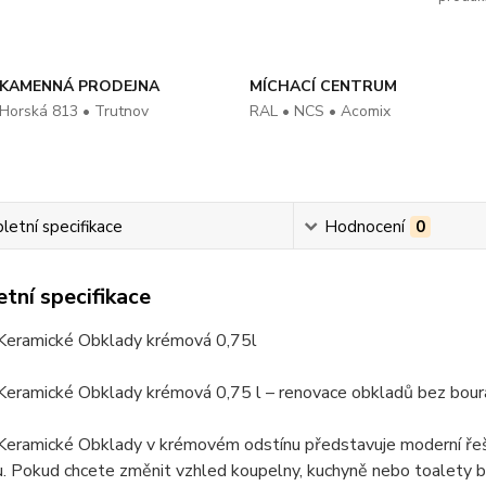
KAMENNÁ PRODEJNA
MÍCHACÍ CENTRUM
Horská 813 • Trutnov
RAL • NCS • Acomix
etní specifikace
Hodnocení
0
tní specifikace
 Keramické Obklady krémová 0,75l
 Keramické Obklady krémová 0,75 l – renovace obkladů bez bour
Keramické Obklady v krémovém odstínu představuje moderní řeše
ru. Pokud chcete změnit vzhled koupelny, kuchyně nebo toalety 