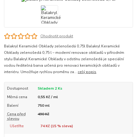
Ohodnotit produkt
Balakryl Keramické Obklady zelenošedá 0,75l Balakryl Keramické
Obklady zelenošedá 0,75 l – moderní renovace obkladů v přírodním
stylu Balakryl Keramické Obklady v odstínu zelenošedá je speciální
vodou ředitelná barva určená pro renovaci keramických obkladů v
interiéru. Umožňuje rychlou proměnu za...
celý popis
Dostupnost
Skladem 2 Ks
Měrná cena
0,55 Kč / ml
Balení
750 ml
Cena před
490 Kč
slevou
Ušetříte
74 Kč (
15
% sleva)