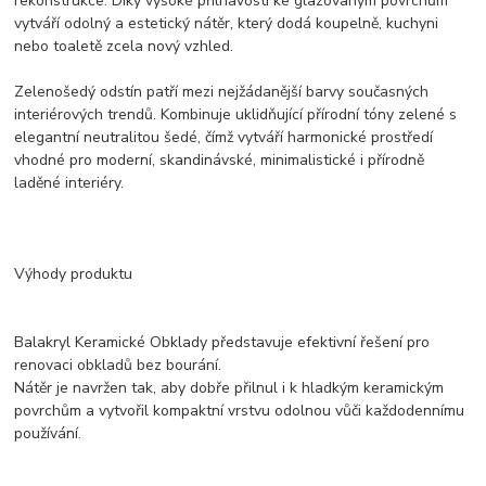
rekonstrukce. Díky vysoké přilnavosti ke glazovaným povrchům
vytváří odolný a estetický nátěr, který dodá koupelně, kuchyni
nebo toaletě zcela nový vzhled.
Zelenošedý odstín patří mezi nejžádanější barvy současných
interiérových trendů. Kombinuje uklidňující přírodní tóny zelené s
elegantní neutralitou šedé, čímž vytváří harmonické prostředí
vhodné pro moderní, skandinávské, minimalistické i přírodně
laděné interiéry.
Výhody produktu
Balakryl Keramické Obklady představuje efektivní řešení pro
renovaci obkladů bez bourání.
Nátěr je navržen tak, aby dobře přilnul i k hladkým keramickým
povrchům a vytvořil kompaktní vrstvu odolnou vůči každodennímu
používání.