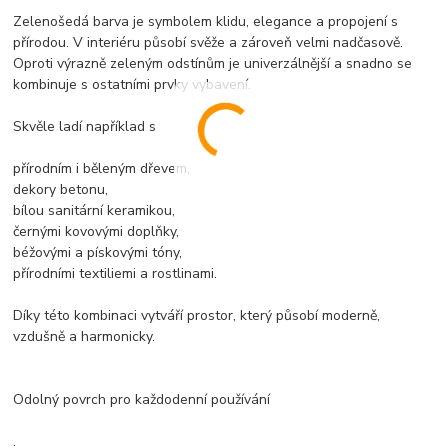
Zelenošedá barva je symbolem klidu, elegance a propojení s
přírodou. V interiéru působí svěže a zároveň velmi nadčasově.
Oproti výrazně zeleným odstínům je univerzálnější a snadno se
kombinuje s ostatními prvky vybavení.
Skvěle ladí například s
přírodním i běleným dřevem,
dekory betonu,
bílou sanitární keramikou,
černými kovovými doplňky,
béžovými a pískovými tóny,
přírodními textiliemi a rostlinami.
Díky této kombinaci vytváří prostor, který působí moderně,
vzdušně a harmonicky.
Odolný povrch pro každodenní používání
.