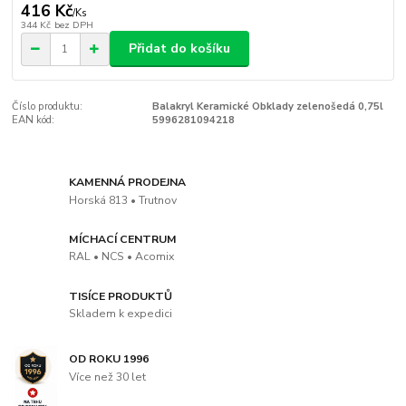
416 Kč
/
Ks
344 Kč
bez DPH
Přidat do košíku
Číslo produktu:
Balakryl Keramické Obklady zelenošedá 0,75l
EAN kód:
5996281094218
KAMENNÁ PRODEJNA
Horská 813 • Trutnov
MÍCHACÍ CENTRUM
RAL • NCS • Acomix
TISÍCE PRODUKTŮ
Skladem k expedici
OD ROKU 1996
Více než 30 let