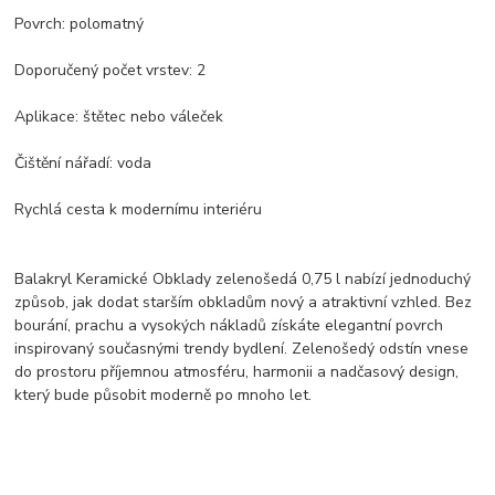
Povrch: polomatný
Doporučený počet vrstev: 2
Aplikace: štětec nebo váleček
Čištění nářadí: voda
Rychlá cesta k modernímu interiéru
Balakryl Keramické Obklady zelenošedá 0,75 l nabízí jednoduchý
způsob, jak dodat starším obkladům nový a atraktivní vzhled. Bez
bourání, prachu a vysokých nákladů získáte elegantní povrch
inspirovaný současnými trendy bydlení. Zelenošedý odstín vnese
do prostoru příjemnou atmosféru, harmonii a nadčasový design,
který bude působit moderně po mnoho let.