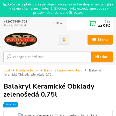
💻 Akční ceny platí pouze při objednávce přes náš e-shop a nevztahují se
na nákup v kamenné prodejně. 📦 Objednávky expedujeme pouze v
pracovních dnech pondělí–pátek.
0
ks
+420775654704
CZK
za
0 Kč
(Po-Pá, 8-16 hod.)
Menu
Hledat
Úvod
Interiérové barvy
Barvy na keramické obklady
Balakryl
Keramické Obklady zelenošedá 0,75l
Balakryl Keramické Obklady
zelenošedá 0,75l
Novinka