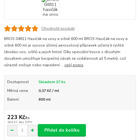
Ohodnotit produkt
BROS 04811 Hasičák na vosy a sršně 600 ml BROS Hasičák na vosy a
sršně 600 ml je vysoce účinný aerosolový přípravek určený k rychlé
likvidaci vos, sršňů a jejich hnízd. Díky speciální trysce s dlouhým
dosahem umožňuje bezpečný zásah ze vzdálenosti až 5 metrů, což
výrazně snižuje riziko napadení ...
celý popis
Dostupnost
Skladem 27 ks
Měrná cena
0,37 Kč / ml
Balení
600 ml
223 Kč
/
ks
184 Kč
bez DPH
Přidat do košíku