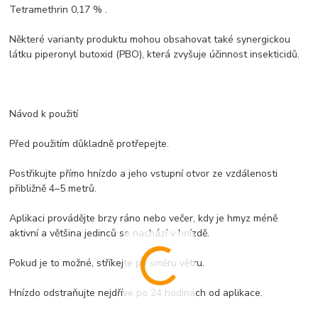
Tetramethrin 0,17 % .
Některé varianty produktu mohou obsahovat také synergickou
látku piperonyl butoxid (PBO), která zvyšuje účinnost insekticidů.
Návod k použití
Před použitím důkladně protřepejte.
Postřikujte přímo hnízdo a jeho vstupní otvor ze vzdálenosti
přibližně 4–5 metrů.
Aplikaci provádějte brzy ráno nebo večer, kdy je hmyz méně
aktivní a většina jedinců se nachází v hnízdě.
Pokud je to možné, stříkejte po směru větru.
Hnízdo odstraňujte nejdříve po 24 hodinách od aplikace.