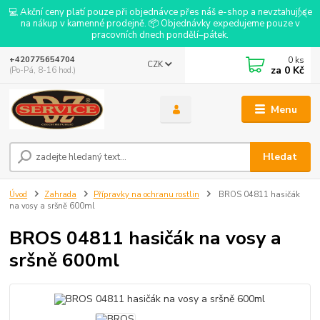
💻 Akční ceny platí pouze při objednávce přes náš e-shop a nevztahují se
na nákup v kamenné prodejně. 📦 Objednávky expedujeme pouze v
pracovních dnech pondělí–pátek.
0
ks
+420775654704
CZK
za
0 Kč
(Po-Pá, 8-16 hod.)
Menu
Hledat
Úvod
Zahrada
Přípravky na ochranu rostlin
BROS 04811 hasičák
na vosy a sršně 600ml
BROS 04811 hasičák na vosy a
sršně 600ml