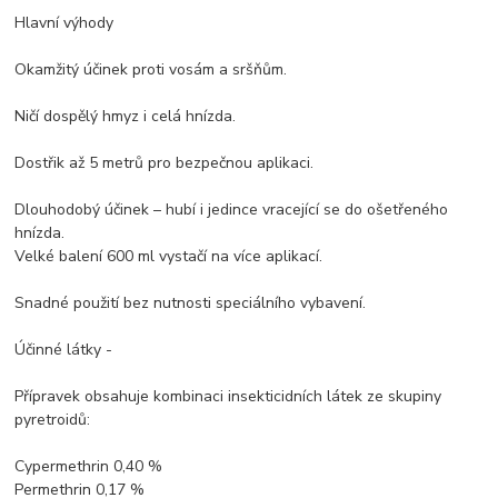
Hlavní výhody
Okamžitý účinek proti vosám a sršňům.
Ničí dospělý hmyz i celá hnízda.
Dostřik až 5 metrů pro bezpečnou aplikaci.
Dlouhodobý účinek – hubí i jedince vracející se do ošetřeného
hnízda.
Velké balení 600 ml vystačí na více aplikací.
Snadné použití bez nutnosti speciálního vybavení.
Účinné látky -
Přípravek obsahuje kombinaci insekticidních látek ze skupiny
pyretroidů:
Cypermethrin 0,40 %
Permethrin 0,17 %