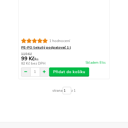
1 hodnocení
PE-PO tekutý podpalovač 1 l
119 Kč
99 Kč
/
ks
Skladem 8 ks
82 Kč
bez DPH
Přidat do košíku
strana
z 1