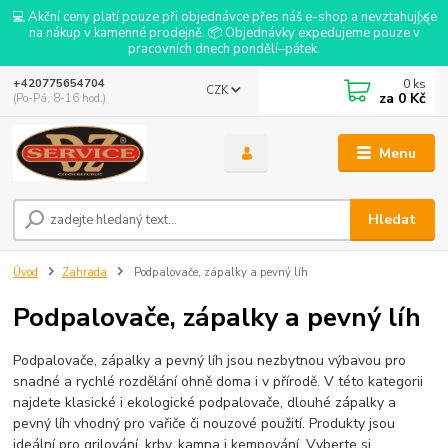
💻 Akční ceny platí pouze při objednávce přes náš e-shop a nevztahují se
na nákup v kamenné prodejně. 📦 Objednávky expedujeme pouze v
pracovních dnech pondělí–pátek.
0
ks
+420775654704
CZK
za
0 Kč
(Po-Pá, 8-16 hod.)
Menu
Hledat
Úvod
Zahrada
Podpalovače, zápalky a pevný líh
Podpalovače, zápalky a pevný líh
Podpalovače, zápalky a pevný líh jsou nezbytnou výbavou pro
snadné a rychlé rozdělání ohně doma i v přírodě. V této kategorii
najdete klasické i ekologické podpalovače, dlouhé zápalky a
pevný líh vhodný pro vařiče či nouzové použití. Produkty jsou
ideální pro grilování, krby, kamna i kempování. Vyberte si