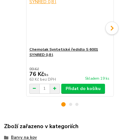
Chemolak Syntetické ředidlo S 6001
SYNRED 0,8 l
Chemolak Sy
SYNRED 0,8 
99 Kč
95 Kč
76 Kč
69 Kč
/
ks
/
ks
Skladem 19 ks
63 Kč
bez DPH
57 Kč
bez D
Přidat do košíku
Zboží zařazeno v kategoriích
Barvy na kov