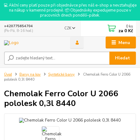
💻 Akční ceny platí pouze při objednávce přes náš e-shop a nevztahují se
na nákup v kamenné prodejně. 📦 Objednávky expedujeme pouze v
pracovních dnech pondělí–pátek.
0
ks
+420775654704
CZK
za
0 Kč
(Po-Pá, 8-16 hod.)
Menu
Hledat
Úvod
Barvy na kov
Syntetické barvy
Chemolak Ferro Color U 2066
pololesk 0,3l 8440
Chemolak Ferro Color U 2066
pololesk 0,3l 8440