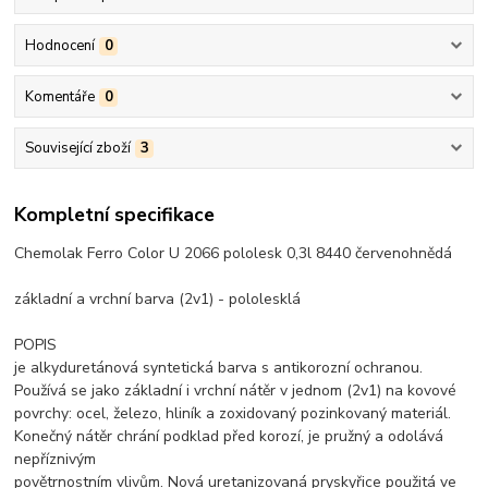
Hodnocení
0
Komentáře
0
Související zboží
3
Kompletní specifikace
Chemolak Ferro Color U 2066 pololesk 0,3l 8440 červenohnědá
základní a vrchní barva (2v1) - pololesklá
POPIS
je alkyduretánová syntetická barva s antikorozní ochranou.
Používá se jako základní i vrchní nátěr v jednom (2v1) na kovové
povrchy: ocel, železo, hliník a zoxidovaný pozinkovaný materiál.
Konečný nátěr chrání podklad před korozí, je pružný a odolává
nepříznivým
povětrnostním vlivům. Nová uretanizovaná pryskyřice použitá ve