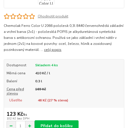
Ohodnotit produkt
Chemolak Ferro Color U 2066 pololesk 0,3l 8440 červenohnědá základní
a vrchní barva (2v1) - pololesklá POPIS je alkyduretánová syntetická
barva s antikorozní ochranou. Používá se jako základní i vrchní nátěr v
jednom (2v1) na kovové povrchy: ocel, železo, hliník a zoxidovaný
pozinkovaný materiál. ...
celý popis
Dostupnost
Skladem 4 ks
Měrná cena
410 Kč / l
Balení
0.3 l
Cena před
169 Kč
slevou
Ušetříte
46 Kč (
27
% sleva)
123 Kč
/
ks
102 Kč
bez DPH
Přidat do košíku