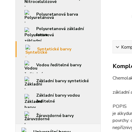
Polyuretanová barva
Polyuretanová základní
barva
Kompl
Syntetické barvy
Komple
Vodou ředitelné barvy
Chemolak
Základní barvy syntetické
základní 
Základní barvy vodou
ředitelné
POPIS
je alkydu
Žáruvzdorné barvy
povrchy: 
nepřízni