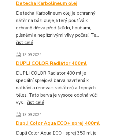
Detecha Karbolineum olej
Detecha Karbolineum olej je ochranný
nátěr na bázi oleje, který používá k
ochraně dřeva před škůdci, houbami,
plísněmi a nepříznivými vlivy počasí. Te...
číst celé
13.09.2024
DUPLI COLOR Radiátor 400ml
DUPLI COLOR Radiator 400 ml je
speciální sprejová barva navržená k
natírání a renovaci radiátorů a topných
těles. Tato barva je vysoce odolná vůči
vys...
číst celé
13.09.2024
Dupli Color Aqua ECO+ sprej 400ml
Dupli Color Aqua ECO+ sprej 350 ml je