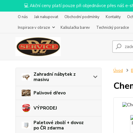
💻 Akční ceny platí pouze při objednávce přes náš e
O nás
Jak nakupovat
Obchodní podmínky
Kontakty
Oc
Inspirace v obraze
Kalkulačka barev
Technický poradce
Úvod
B
Zahradní nábytek z
masivu
Chem
Palivové dřevo
VÝPRODEJ
Paletové zboží + dovoz
po ČR zdarma