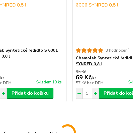
k Syntetické ředidlo S 6001
8 hodnocení
0,8 l
Chemolak Syntetické ředidl
SYNRED 0,8 l
95 Kč
69 Kč
/
ks
/
ks
Skladem 19 ks
Sk
z DPH
57 Kč
bez DPH
Přidat do košíku
Přidat do ko