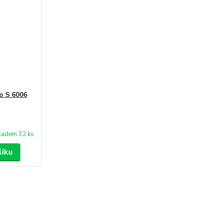
o S 6006
ladem 32 ks
šíku