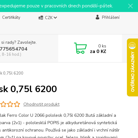
y expedujeme pouze v pracovních dnech pondělí–pátek.
Certifikáty
Přihlášení
CZK
 si rady? Zavolejte.
0
ks
775654704
za
0 Kč
, 8-16 hod.)
k 0,75l 6200
sk 0,75l 6200
Ohodnotit produkt
ak Ferro Color U 2066 pololesk 0,75l 6200 žlutá základní a
 barva (2v1) - pololesklá POPIS je alkyduretánová syntetická
 antikorozní ochranou. Používá se jako základní i vrchní nátěr
om (2v1) na kovové povrchy: ocel, železo, hliník a zoxidovaný