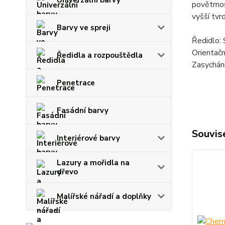
Univerzální barvy
povětrnos
vyšší tvr
Barvy ve spreji
Ředidlo
Orientačn
Ředidla a rozpouštědla
Zasychání
Penetrace
Fasádní barvy
Souvise
Interiérové barvy
Lazury a mořidla na
dřevo
Malířské nářadí a doplňky