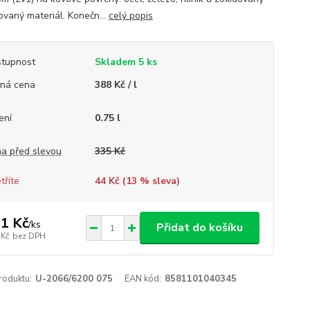
ovaný materiál. Konečn...
celý popis
tupnost
Skladem 5 ks
ná cena
388 Kč / l
ení
0.75 l
a před slevou
335 Kč
tříte
44 Kč (
13
% sleva)
1 Kč
/
ks
Přidat do košíku
 Kč
bez DPH
roduktu:
U-2066/6200 075
EAN kód:
8581101040345