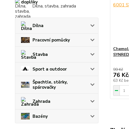
Dílna, stavba, zahrada
Dílna
Pracovní pomůcky
Chemola
Stavba
SYNRED 
Sport a outdoor
99 Kč
76 Kč
63 Kč
be
Špachtle, stěrky,
spárovačky
Zahrada
Bazény