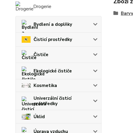
Zboží 
Drogerie
Barvy
Bydlení a doplňky
Čisticí prostředky
Čističe
Ekologické čističe
Kosmetika
Univerzální čisticí
prostředky
Úklid
Úprava vzduchu