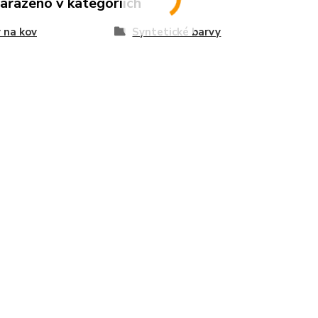
zařazeno v kategoriích
 na kov
Syntetické barvy