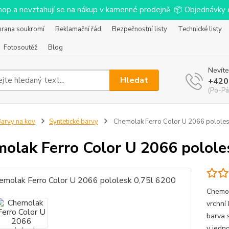
-shop a nevztahují se na nákup v kamenné prodejně. 📦 Objednávk
hrana soukromí
Reklamační řád
Bezpečnostní listy
Technické listy
Fotosoutěž
Blog
Nevíte
Hledat
+420
(Po-Pá
arvy na kov
Syntetické barvy
Chemolak Ferro Color U 2066 pololes
olak Ferro Color U 2066 polole
Chemol
vrchní
barva s
v jedn