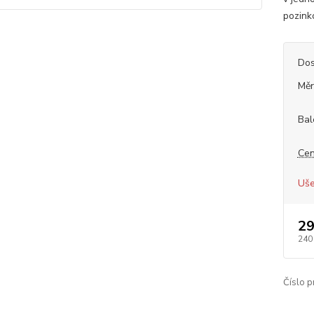
pozink
Dos
Měr
Bal
Cen
Uše
29
240
Číslo p