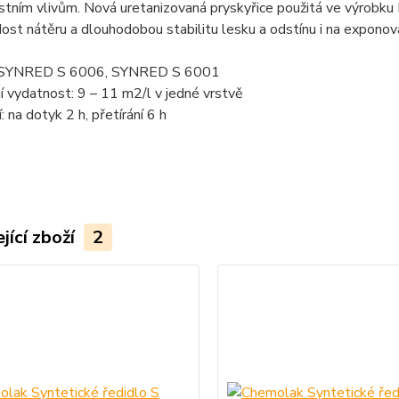
tním vlivům. Nová uretanizovaná pryskyřice použitá ve výrobku F
dost nátěru a dlouhodobou stabilitu lesku a odstínu i na expono
: SYNRED S 6006, SYNRED S 6001
í vydatnost: 9 – 11 m2/l v jedné vrstvě
: na dotyk 2 h, přetírání 6 h
jící zboží
2