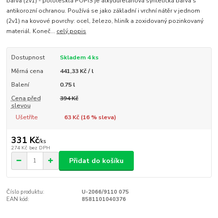
barva (2v1) - pololesklá POPIS je alkyduretánová syntetická barva s
antikorozní ochranou. Používá se jako základní i vrchní nátěr v jednom
(2v1) na kovové povrchy: ocel, železo, hliník a zoxidovaný pozinkovaný
materiál. Koneč...
celý popis
Dostupnost
Skladem 4 ks
Měrná cena
441,33 Kč / l
Balení
0.75 l
Cena před
394 Kč
slevou
Ušetříte
63 Kč (
16
% sleva)
331 Kč
/
ks
274 Kč
bez DPH
Přidat do košíku
Číslo produktu:
U-2066/9110 075
EAN kód:
8581101040376