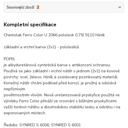
Související zboží
2
Kompletní specifikace
Chemolak Ferro Color U 2066 pololesk 0,75l 9110 hliník
základní a vrchní barva (2v1) - pololesklá
POPIS
je alkyduretánová syntetická barva s antikorozní ochranou.
Používá se jako základní i vrchní nátěr v jednom (2v1) na kovové
povrchy: ocel, železo, hliník a zoxidovaný pozinkovaný materiál.
Konečný nátěr chrání podklad před korozí, je pružný a odolává
nepříznivým
povětrnostním vlivům. Nová uretanizovaná pryskyřice použitá ve
výrobku Ferro Color přináší ve srovnání s běžnými pryskyřicemi
vyšší tvrdost nátěru a dlouhodobou stabilitu lesku a odstínu i na
exponovaných místech.
Ředidlo: SYNRED S 6006, SYNRED S 6001