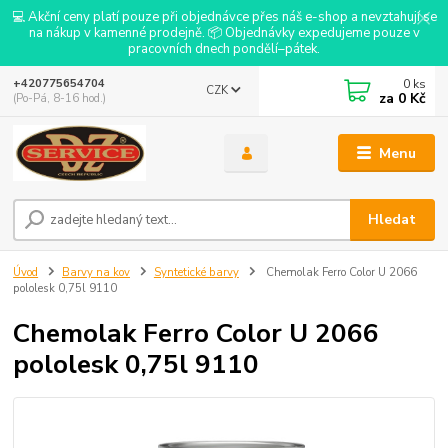
💻 Akční ceny platí pouze při objednávce přes náš e-shop a nevztahují se
na nákup v kamenné prodejně. 📦 Objednávky expedujeme pouze v
pracovních dnech pondělí–pátek.
0
ks
+420775654704
CZK
za
0 Kč
(Po-Pá, 8-16 hod.)
Menu
Hledat
Úvod
Barvy na kov
Syntetické barvy
Chemolak Ferro Color U 2066
pololesk 0,75l 9110
Chemolak Ferro Color U 2066
pololesk 0,75l 9110