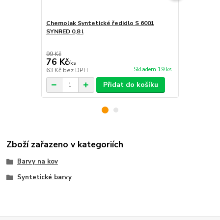
Chemolak Syntetické ředidlo S 6001
SYNRED 0,8 l
Chemolak Sy
SYNRED 0,8 
99 Kč
95 Kč
76 Kč
69 Kč
/
ks
/
ks
Skladem 19 ks
63 Kč
bez DPH
57 Kč
bez D
Přidat do košíku
Zboží zařazeno v kategoriích
Barvy na kov
Syntetické barvy