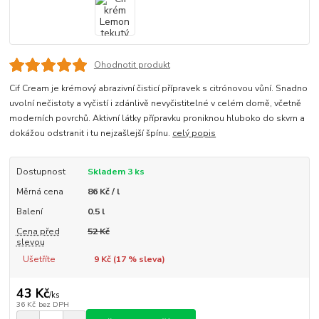
Ohodnotit produkt
Cif Cream je krémový abrazivní čisticí přípravek s citrónovou vůní. Snadno
uvolní nečistoty a vyčistí i zdánlivě nevyčistitelné v celém domě, včetně
moderních povrchů. Aktivní látky přípravku proniknou hluboko do skvrn a
dokážou odstranit i tu nejzašlejší špínu.
celý popis
Dostupnost
Skladem 3 ks
Měrná cena
86 Kč / l
Balení
0.5 l
Cena před
52 Kč
slevou
Ušetříte
9 Kč (
17
% sleva)
43 Kč
/
ks
36 Kč
bez DPH