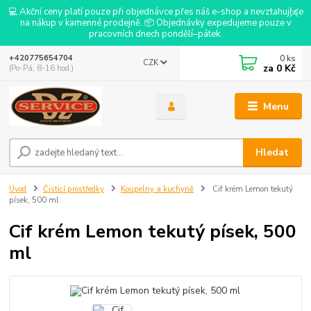
💻 Akční ceny platí pouze při objednávce přes náš e-shop a nevztahují se
na nákup v kamenné prodejně. 📦 Objednávky expedujeme pouze v
pracovních dnech pondělí–pátek.
0
ks
+420775654704
CZK
za
0 Kč
(Po-Pá, 8-16 hod.)
Menu
Hledat
Úvod
Čisticí prostředky
Koupelny a kuchyně
Cif krém Lemon tekutý
písek, 500 ml
Cif krém Lemon tekutý písek, 500
ml