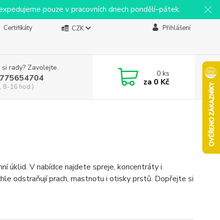
y expedujeme pouze v pracovních dnech pondělí–pátek.
Certifikáty
Přihlášení
CZK
 si rady? Zavolejte.
0
ks
775654704
za
0 Kč
, 8-16 hod.)
ní úklid. V nabídce najdete spreje, koncentráty i
hle odstraňují prach, mastnotu i otisky prstů. Dopřejte si