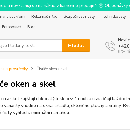
-shop a nevztahují se na nákup v kamenné prodejně. 📦 Objednávk
hrana soukromí
Reklamační řád
Bezpečnostní listy
Technické listy
Fotosoutěž
Blog
Nevíte
Hledat
+420
(Po-Pá
isticí prostředky
Čističe oken a skel
iče oken a skel
ken a skel zajišťují dokonalý lesk bez šmouh a usnadňují každoden
é varianty vhodné na okna, zrcadla, skleněné plochy a vitríny. Ryc
ě čistý výhled s minimální námahou.