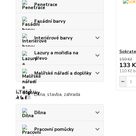
Penetrace
Fasádní barvy
Interiérové barvy
Sokrate
Lazury a mořidla na
dřevo
159 Kč
133 K
110 Kč
b
Malířské nářadí a doplňky
Dílna, stavba, zahrada
Dílna
Pracovní pomůcky