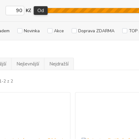
Kč
Od
adem
Novinka
Akce
Doprava ZDARMA
TOP 
jší
Nejlevnější
Nejdražší
1-2 z 2