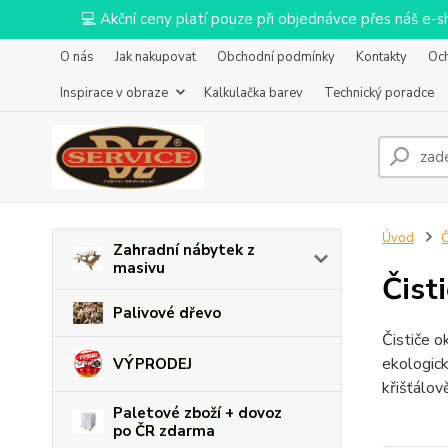
💻 Akční ceny platí pouze při objednávce přes náš e
O nás
Jak nakupovat
Obchodní podmínky
Kontakty
Oc
Inspirace v obraze
Kalkulačka barev
Technický poradce
Úvod
Č
Zahradní nábytek z
masivu
Čist
Palivové dřevo
Čističe o
ekologick
VÝPRODEJ
křišťálov
Paletové zboží + dovoz
po ČR zdarma