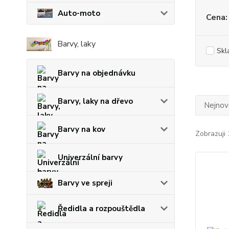
Auto-moto
Cena:
Barvy, laky
Skl
Barvy na objednávku
Barvy, laky na dřevo
Nejnově
Barvy na kov
Zobrazuji 
Univerzální barvy
Barvy ve spreji
Ředidla a rozpouštědla