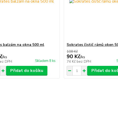
s balzám na okna 500 ml
Sokrates čistič rámů oken 5
108 Kč
č
90 Kč
/
ks
/
ks
Skladem 8 ks
ez DPH
74 Kč
bez DPH
Přidat do košíku
Přidat do ko