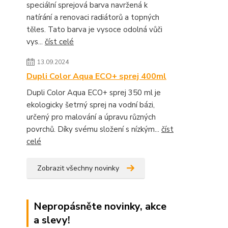
speciální sprejová barva navržená k
natírání a renovaci radiátorů a topných
těles. Tato barva je vysoce odolná vůči
vys...
číst celé
13.09.2024
Dupli Color Aqua ECO+ sprej 400ml
Dupli Color Aqua ECO+ sprej 350 ml je
ekologicky šetrný sprej na vodní bázi,
určený pro malování a úpravu různých
povrchů. Díky svému složení s nízkým...
číst
celé
Zobrazit všechny novinky
Nepropásněte novinky, akce
a slevy!