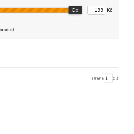
Do
Kč
produkt
strana
z 1