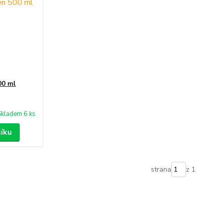
00 ml
Skladem 6 ks
šíku
strana
z 1