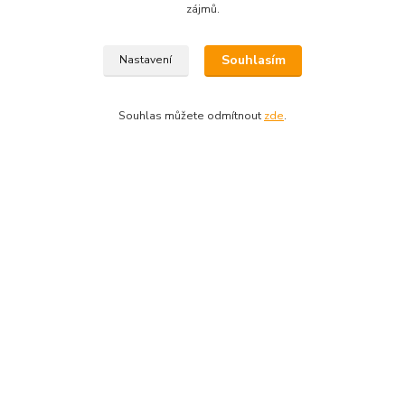
zájmů.
Souhlasím
Nastavení
Souhlas můžete odmítnout
zde
.
Informace pro zákazníky
O nás
Jak nakupovat
Obchodní podmínky, odstoupení od kupní smlouvy