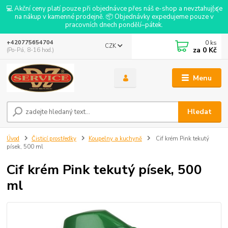
💻 Akční ceny platí pouze při objednávce přes náš e-shop a nevztahují se
na nákup v kamenné prodejně. 📦 Objednávky expedujeme pouze v
pracovních dnech pondělí–pátek.
0
ks
+420775654704
CZK
za
0 Kč
(Po-Pá, 8-16 hod.)
Menu
Hledat
Úvod
Čisticí prostředky
Koupelny a kuchyně
Cif krém Pink tekutý
písek, 500 ml
Cif krém Pink tekutý písek, 500
ml