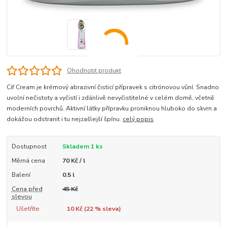
Ohodnotit produkt
Cif Cream je krémový abrazivní čisticí přípravek s citrónovou vůní. Snadno
uvolní nečistoty a vyčistí i zdánlivě nevyčistitelné v celém domě, včetně
moderních povrchů. Aktivní látky přípravku proniknou hluboko do skvrn a
dokážou odstranit i tu nejzašlejší špínu.
celý popis
Dostupnost
Skladem 1 ks
Měrná cena
70 Kč / l
Balení
0.5 l
Cena před
45 Kč
slevou
Ušetříte
10 Kč (
22
% sleva)