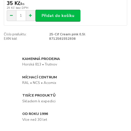
35 Kč
/
ks
29 Kč
bez DPH
Přidat do košíku
Číslo produktu:
25-Cif Cream pink 0,5l
EAN kód:
8712561552936
KAMENNÁ PRODEJNA
Horská 813 • Trutnov
MÍCHACÍ CENTRUM
RAL • NCS • Acomix
TISÍCE PRODUKTŮ
Skladem k expedici
OD ROKU 1996
Více než 30 let