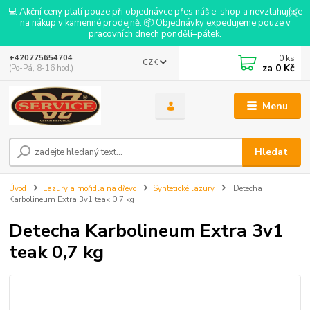
💻 Akční ceny platí pouze při objednávce přes náš e-shop a nevztahují se
na nákup v kamenné prodejně. 📦 Objednávky expedujeme pouze v
pracovních dnech pondělí–pátek.
0
ks
+420775654704
CZK
za
0 Kč
(Po-Pá, 8-16 hod.)
Menu
Hledat
Úvod
Lazury a mořidla na dřevo
Syntetické lazury
Detecha
Karbolineum Extra 3v1 teak 0,7 kg
Detecha Karbolineum Extra 3v1
teak 0,7 kg