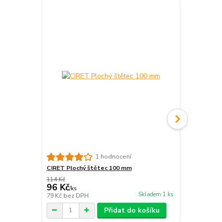
1 hodnocení
CIRET Plochý štětec 100 mm
Set lazurov
114 Kč
108 Kč
96 Kč
91 Kč
/
ks
/
ks
Skladem 1 ks
79 Kč
bez DPH
75 Kč
bez D
Přidat do košíku