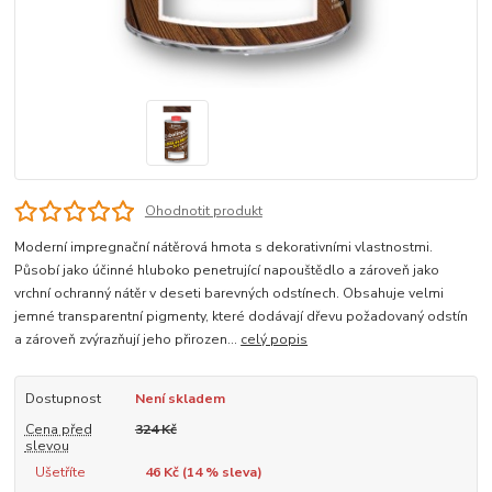
Ohodnotit produkt
Moderní impregnační nátěrová hmota s dekorativními vlastnostmi.
Působí jako účinné hluboko penetrující napouštědlo a zároveň jako
vrchní ochranný nátěr v deseti barevných odstínech. Obsahuje velmi
jemné transparentní pigmenty, které dodávají dřevu požadovaný odstín
a zároveň zvýrazňují jeho přirozen...
celý popis
Dostupnost
Není skladem
Cena před
324 Kč
slevou
Ušetříte
46 Kč (
14
% sleva)