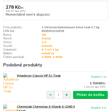
278 Kč
/
ks
230 Kč
bez DPH
Momentálně není k dispozici
Číslo produktu:
1-Detecha Karbolineum Extra teak 0,7 kg
EAN kód:
8595002324039
Barva:
týk
Povrch:
matný
Vrstvy:
2-3
Využití:
exteriér
Vydatnost:
6-7 m²/ 1 kg
Ředění:
neředí se
Čištění pomůcek:
S 6005, S 6006
Podobné produkty
Xyladecor Classic HP 5 l Teak
Skladem 2 ks
1 710 Kč
/
ks
1 413 Kč
bez DPH
Přidat do košíku
Chemolak Chemolux S-Klasik S-1040 4
Skladem 4 ks
l teak