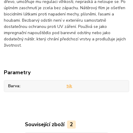
dřevo, umožňuje mu regulaci vlhkosti, nepraská a neloupe se. Po
úplném zaschnutí je zcela bez zápachu. Nátěrový film je ošetřen
biocidními látkami proti napadení mechy, plísněmi, řasami a
houbami. Bezbarvý odstín není v exteriéru samostatně
dostatečnou ochranou proti UV záření. Používá se jako
impregnační napouštědlo pod barevné odstíny nebo jako
dodatečný nátěr, který chrání předchozí vrstvy a prodlužuje jejich
životnost.
Parametry
Barva
týk
Související zboží
2