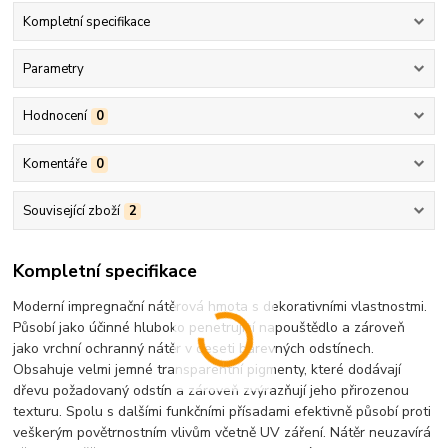
Kompletní specifikace
Parametry
Hodnocení
0
Komentáře
0
Související zboží
2
Kompletní specifikace
Moderní impregnační nátěrová hmota s dekorativními vlastnostmi.
Působí jako účinné hluboko penetrující napouštědlo a zároveň
jako vrchní ochranný nátěr v deseti barevných odstínech.
Obsahuje velmi jemné transparentní pigmenty, které dodávají
dřevu požadovaný odstín a zároveň zvýrazňují jeho přirozenou
texturu. Spolu s dalšími funkčními přísadami efektivně působí proti
veškerým povětrnostním vlivům včetně UV záření. Nátěr neuzavírá