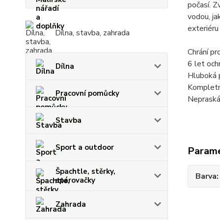
počasí. Z
vodou, ja
exteriéru
Dílna, stavba, zahrada
Chrání pr
6 let och
Dílna
Hluboká 
Kompletní
Pracovní pomůcky
Nepraská
Stavba
Sport a outdoor
Param
Špachtle, stěrky,
Barva
spárovačky
Zahrada