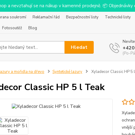
-shop a nevztahují se na nákup v kamenné prodejně. 📦 Objednávk
hrana soukromí
Reklamační řád
Bezpečnostní listy
Technické listy
Fotosoutěž
Blog
Nevíte
Hledat
+420
(Po-Pá
azury a mořidla na dřevo
Syntetické lazury
Xyladecor Classic HP 5 
decor Classic HP 5 l Teak
Xylade
ochran
vnější 
houbám