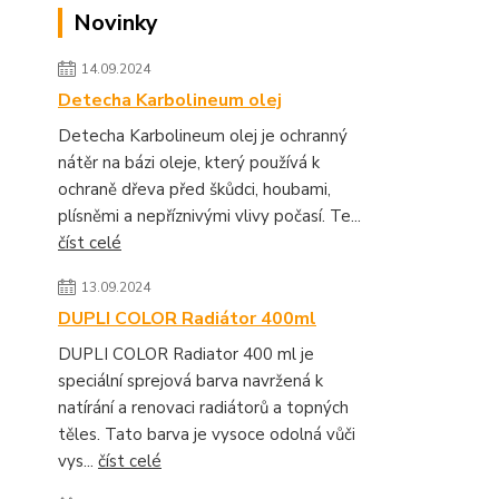
Novinky
14.09.2024
Detecha Karbolineum olej
Detecha Karbolineum olej je ochranný
nátěr na bázi oleje, který používá k
ochraně dřeva před škůdci, houbami,
plísněmi a nepříznivými vlivy počasí. Te...
číst celé
13.09.2024
DUPLI COLOR Radiátor 400ml
DUPLI COLOR Radiator 400 ml je
speciální sprejová barva navržená k
natírání a renovaci radiátorů a topných
těles. Tato barva je vysoce odolná vůči
vys...
číst celé