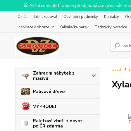
💻 Akční ceny platí pouze při objednávce přes náš e
O nás
Jak nakupovat
Obchodní podmínky
Kontakty
Oc
Inspirace v obraze
Kalkulačka barev
Technický poradce
Úvod
L
Zahradní nábytek z
masivu
Xyla
Palivové dřevo
VÝPRODEJ
Paletové zboží + dovoz
po ČR zdarma