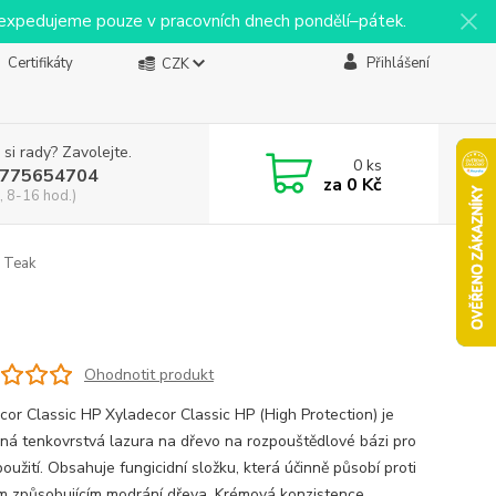
y expedujeme pouze v pracovních dnech pondělí–pátek.
Certifikáty
Přihlášení
CZK
 si rady? Zavolejte.
0
ks
775654704
za
0 Kč
, 8-16 hod.)
l Teak
Ohodnotit produkt
cor Classic HP Xyladecor Classic HP (High Protection) je
ná tenkovrstvá lazura na dřevo na rozpouštědlové bázi pro
použití. Obsahuje fungicidní složku, která účinně působí proti
 způsobujícím modrání dřeva. Krémová konzistence