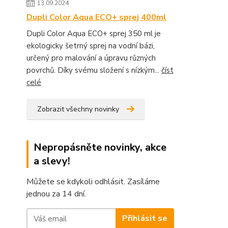
13.09.2024
Dupli Color Aqua ECO+ sprej 400ml
Dupli Color Aqua ECO+ sprej 350 ml je
ekologicky šetrný sprej na vodní bázi,
určený pro malování a úpravu různých
povrchů. Díky svému složení s nízkým...
číst
celé
Zobrazit všechny novinky
Nepropásněte novinky, akce
a slevy!
Můžete se kdykoli odhlásit. Zasíláme
jednou za 14 dní.
Přihlásit se