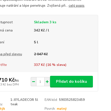
uje natírání a lépe penetruje. Zvýšená při...
celý popis
tupnost
Skladem 3 ks
ná cena
342 Kč / l
ení
5 l
a před slevou
2 047 Kč
tříte
337 Kč (
16
% sleva)
710 Kč
/
ks
Přidat do košíku
13 Kč
bez DPH
1-XYLADECOR 5l
EAN kód:
5903525823459
u:
teak
týk
Povrch:
matný