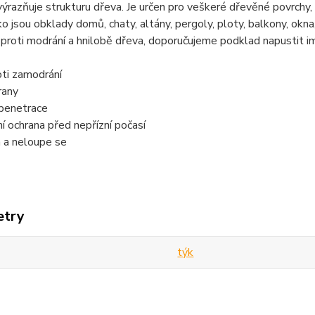
výrazňuje strukturu dřeva. Je určen pro veškeré dřevěné povrch
ko jsou obklady domů, chaty, altány, pergoly, ploty, balkony, okna
 proti modrání a hnilobě dřeva, doporučujeme podklad napustit
oti zamodrání
rany
penetrace
 ochrana před nepřízní počasí
 a neloupe se
etry
týk