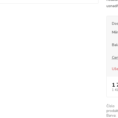
usnadň
Dos
Měr
Bal
Cen
Uše
1 
1 4
Číslo
produkt
Barva: