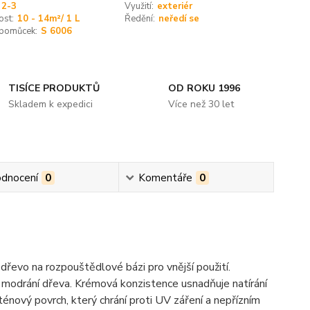
2-3
Využití:
exteriér
ost:
10 - 14m²/ 1 L
Ředění:
neředí se
 pomůcek:
S 6006
TISÍCE PRODUKTŮ
OD ROKU 1996
Skladem k expedici
Více než 30 let
dnocení
0
Komentáře
0
dřevo na rozpouštědlové bázi pro vnější použití.
m modrání dřeva. Krémová konzistence usnadňuje natírání
ténový povrch, který chrání proti UV záření a nepřízním