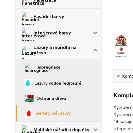
Penetrace
Fasádní barvy
Interiérové barvy
Lazury a mořidla na
dřevo
Impregnace
Kompl
Lazury vodou ředitelné
Komple
Ochrana dřeva
Xyladeco
Syntetické lazury
Xyladecor
Obsahuje 
a lépe pe
Malířské nářadí a doplňky