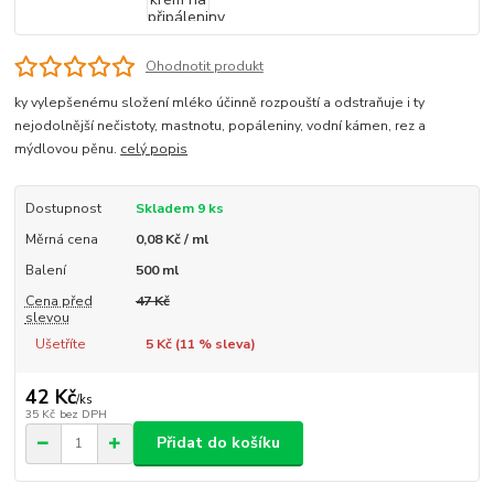
Ohodnotit produkt
ky vylepšenému složení mléko účinně rozpouští a odstraňuje i ty
nejodolnější nečistoty, mastnotu, popáleniny, vodní kámen, rez a
mýdlovou pěnu.
celý popis
Dostupnost
Skladem 9 ks
Měrná cena
0,08 Kč / ml
Balení
500 ml
Cena před
47 Kč
slevou
Ušetříte
5 Kč (
11
% sleva)
42 Kč
/
ks
35 Kč
bez DPH
Přidat do košíku