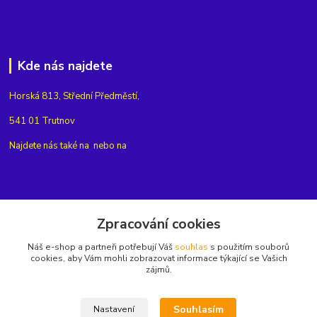
Kde nás najdete
Horská 813, Střední Předměstí,
541 01 Trutnov
Najdete nás také na
nebo na
Kontakty
Zpracování cookies
Náš e-shop a partneři potřebují Váš
souhlas
s použitím souborů
+420775654704
cookies, aby Vám mohli zobrazovat informace týkající se Vašich
zájmů.
info@eshop-rubin.cz
Souhlasím
Nastavení