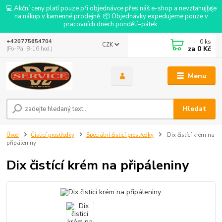
💻 Akční ceny platí pouze při objednávce přes náš e-shop a nevztahují se
na nákup v kamenné prodejně. 📦 Objednávky expedujeme pouze v
pracovních dnech pondělí–pátek.
0
ks
+420775654704
CZK
za
0 Kč
(Po-Pá, 8-16 hod.)
Menu
Hledat
Úvod
Čisticí prostředky
Speciální čisticí prostředky
Dix čistící krém na
připáleniny
Dix čistící krém na připáleniny