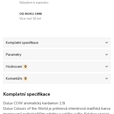
Skladem k expedici
OD ROKU 1996
Více než 30 let
Kompletní specifikace
Parametry
Hodnocení
0
Komentáře
0
Kompletní specifikace
Dulux COW aromatický kardamon 2,5l
Dulux Colours of the World je prémiová interiérová malířská barva
inspirovaná nejkrásnějšími odstíny z celého světa. Kolekce spojuje