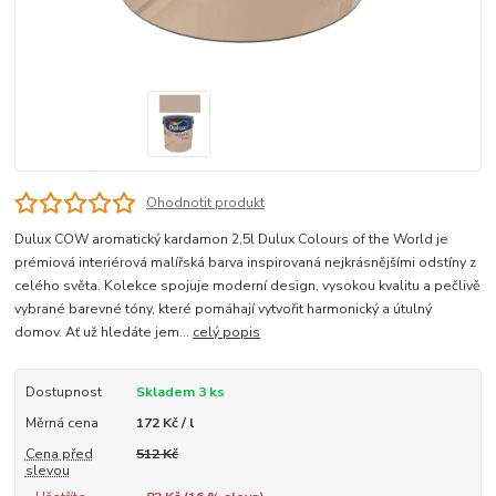
Ohodnotit produkt
Dulux COW aromatický kardamon 2,5l Dulux Colours of the World je
prémiová interiérová malířská barva inspirovaná nejkrásnějšími odstíny z
celého světa. Kolekce spojuje moderní design, vysokou kvalitu a pečlivě
vybrané barevné tóny, které pomáhají vytvořit harmonický a útulný
domov. Ať už hledáte jem...
celý popis
Dostupnost
Skladem 3 ks
Měrná cena
172 Kč / l
Cena před
512 Kč
slevou