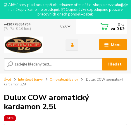
💻 Akční ceny platí pouze při objednávce přes náš e-shop a nevztahují se
na nákup v kamenné prodejně. 📦 Objednávky expedujeme pouze v
pracovních dnech pondělí–pátek.
0
ks
+420775654704
CZK
za
0 Kč
(Po-Pá, 8-16 hod.)
Menu
Hledat
Úvod
Interiérové barvy
Omyvatelné barvy
Dulux COW aromatický
kardamon 2,5l
Dulux COW aromatický
kardamon 2,5l
Akce