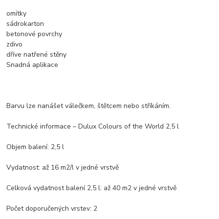
omítky
sádrokarton
betonové povrchy
zdivo
dříve natřené stěny
Snadná aplikace
Barvu lze nanášet válečkem, štětcem nebo stříkáním.
Technické informace – Dulux Colours of the World 2,5 l
Objem balení: 2,5 l
Vydatnost: až 16 m2/l v jedné vrstvě
Celková vydatnost balení 2,5 l: až 40 m2 v jedné vrstvě
Počet doporučených vrstev: 2