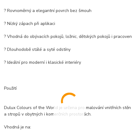
? Rovnoměrný a elegantní povrch bez šmouh
? Nízký zápach při aplikaci
? Vhodná do obývacích pokojů, ložnic, dětských pokojů i pracoven
? Dlouhodobě stálé a syté odstíny
? Ideální pro moderní i klasické interiéry
Použití
Dulux Colours of the World je určena pro malování vnitřních stěn
a stropů v obytných i komerčních prostorách.
Vhodná je na: