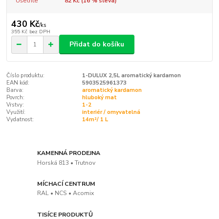
Ušetříte
82 Kč (
16
% sleva)
430 Kč
/
ks
355 Kč
bez DPH
Přidat do košíku
Číslo produktu:
1-DULUX 2,5L aromatický kardamon
EAN kód:
5903525961373
Barva:
aromatický kardamon
Povrch:
hluboký mat
Vrstvy:
1-2
Využití:
interiér / omyvatelná
Vydatnost:
14m²/ 1 L
KAMENNÁ PRODEJNA
Horská 813 • Trutnov
MÍCHACÍ CENTRUM
RAL • NCS • Acomix
TISÍCE PRODUKTŮ