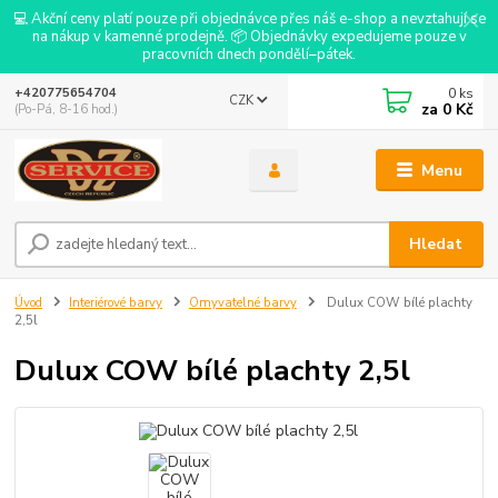
💻 Akční ceny platí pouze při objednávce přes náš e-shop a nevztahují se
na nákup v kamenné prodejně. 📦 Objednávky expedujeme pouze v
pracovních dnech pondělí–pátek.
0
ks
+420775654704
CZK
za
0 Kč
(Po-Pá, 8-16 hod.)
Menu
Hledat
Úvod
Interiérové barvy
Omyvatelné barvy
Dulux COW bílé plachty
2,5l
Dulux COW bílé plachty 2,5l