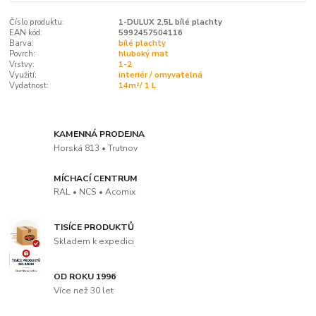
Číslo produktu:
1-DULUX 2,5L bílé plachty
EAN kód:
5992457504116
Barva:
bílé plachty
Povrch:
hluboký mat
Vrstvy:
1-2
Využití:
interiér / omyvatelná
Vydatnost:
14m²/ 1 L
KAMENNÁ PRODEJNA
Horská 813 • Trutnov
MÍCHACÍ CENTRUM
RAL • NCS • Acomix
TISÍCE PRODUKTŮ
Skladem k expedici
OD ROKU 1996
Více než 30 let