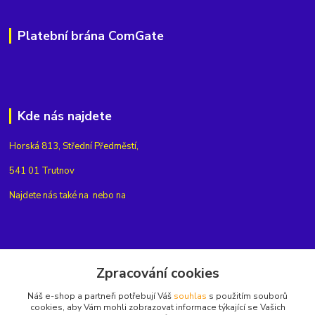
Platební brána ComGate
Kde nás najdete
Horská 813, Střední Předměstí,
541 01 Trutnov
Najdete nás také na
nebo na
Kontakty
Zpracování cookies
Náš e-shop a partneři potřebují Váš
souhlas
s použitím souborů
+420775654704
cookies, aby Vám mohli zobrazovat informace týkající se Vašich