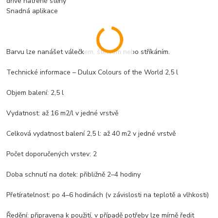
dříve natřené stěny
Snadná aplikace
Barvu lze nanášet válečkem, štětcem nebo stříkáním.
Technické informace – Dulux Colours of the World 2,5 l
Objem balení: 2,5 l
Vydatnost: až 16 m2/l v jedné vrstvě
Celková vydatnost balení 2,5 l: až 40 m2 v jedné vrstvě
Počet doporučených vrstev: 2
Doba schnutí na dotek: přibližně 2–4 hodiny
Přetíratelnost: po 4–6 hodinách (v závislosti na teplotě a vlhkosti)
Ředění: připravena k použití, v případě potřeby lze mírně ředit