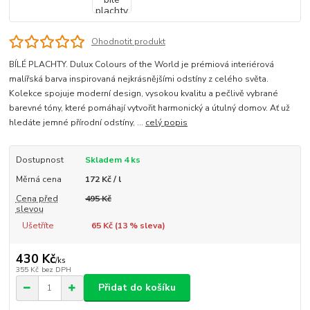
Ohodnotit produkt
BÍLÉ PLACHTY. Dulux Colours of the World je prémiová interiérová
malířská barva inspirovaná nejkrásnějšími odstíny z celého světa.
Kolekce spojuje moderní design, vysokou kvalitu a pečlivě vybrané
barevné tóny, které pomáhají vytvořit harmonický a útulný domov. Ať už
hledáte jemné přírodní odstíny, ...
celý popis
Dostupnost
Skladem 4 ks
Měrná cena
172 Kč / l
Cena před
495 Kč
slevou
Ušetříte
65 Kč (
13
% sleva)
430 Kč
/
ks
355 Kč
bez DPH
Přidat do košíku