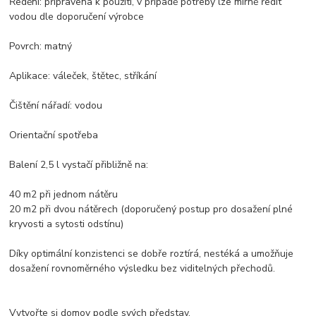
Ředění: připravena k použití, v případě potřeby lze mírně ředit
vodou dle doporučení výrobce
Povrch: matný
Aplikace: váleček, štětec, stříkání
Čištění nářadí: vodou
Orientační spotřeba
Balení 2,5 l vystačí přibližně na:
40 m2 při jednom nátěru
20 m2 při dvou nátěrech (doporučený postup pro dosažení plné
kryvosti a sytosti odstínu)
Díky optimální konzistenci se dobře roztírá, nestéká a umožňuje
dosažení rovnoměrného výsledku bez viditelných přechodů.
Vytvořte si domov podle svých představ.