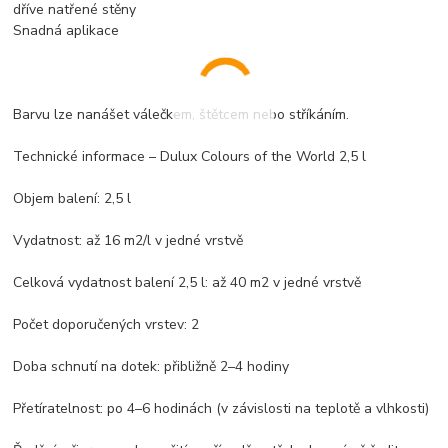
dříve natřené stěny
Snadná aplikace
Barvu lze nanášet válečkem, štětcem nebo stříkáním.
Technické informace – Dulux Colours of the World 2,5 l
Objem balení: 2,5 l
Vydatnost: až 16 m2/l v jedné vrstvě
Celková vydatnost balení 2,5 l: až 40 m2 v jedné vrstvě
Počet doporučených vrstev: 2
Doba schnutí na dotek: přibližně 2–4 hodiny
Přetíratelnost: po 4–6 hodinách (v závislosti na teplotě a vlhkosti)