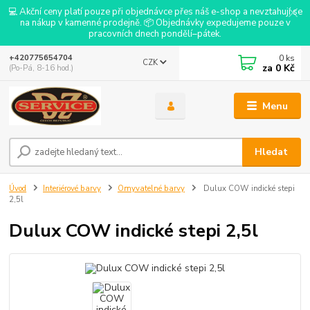
💻 Akční ceny platí pouze při objednávce přes náš e-shop a nevztahují se
na nákup v kamenné prodejně. 📦 Objednávky expedujeme pouze v
pracovních dnech pondělí–pátek.
0
ks
+420775654704
CZK
za
0 Kč
(Po-Pá, 8-16 hod.)
Menu
Hledat
Úvod
Interiérové barvy
Omyvatelné barvy
Dulux COW indické stepi
2,5l
Dulux COW indické stepi 2,5l