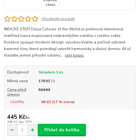
Ohodnotit produkt
INDICKÉ STEPI Dulux Colours of the World je prémiová interiérová
malířská barva inspirovaná nejkrásnějšími odstíny z celého světa.
Kolekce spojuje moderní design, vysokou kvalitu a pečlivě vybrané
barevné tóny, které pomáhají vytvořit harmonický a útulný domov. Ať už
hledáte jemné přírodní odstíny,...
celý popis
Dostupnost
Skladem 1 ks
Měrná cena
178 Kč / l
Cena před
534 Kč
slevou
Ušetříte
89 Kč (
17
% sleva)
445 Kč
/
ks
368 Kč
bez DPH
Přidat do košíku