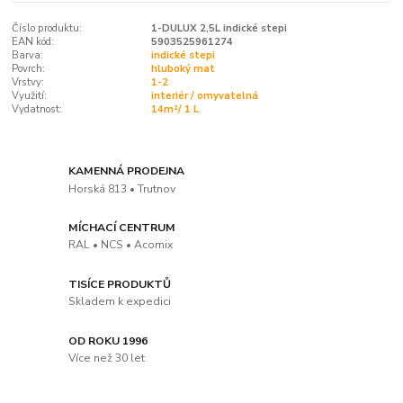
Číslo produktu:
1-DULUX 2,5L indické stepi
EAN kód:
5903525961274
Barva:
indické stepi
Povrch:
hluboký mat
Vrstvy:
1-2
Využití:
interiér / omyvatelná
Vydatnost:
14m²/ 1 L
KAMENNÁ PRODEJNA
Horská 813 • Trutnov
MÍCHACÍ CENTRUM
RAL • NCS • Acomix
TISÍCE PRODUKTŮ
Skladem k expedici
OD ROKU 1996
Více než 30 let