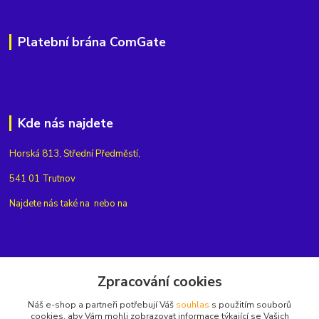
Platební brána ComGate
Kde nás najdete
Horská 813, Střední Předměstí,
541 01 Trutnov
Najdete nás také na
nebo na
Kontakty
Zpracování cookies
Náš e-shop a partneři potřebují Váš
souhlas
s použitím souborů
+420775654704
cookies, aby Vám mohli zobrazovat informace týkající se Vašich