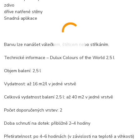
zdivo
dříve natřené stěny
Snadná aplikace
Barvu lze nanášet válečkem, štětcem nebo stříkáním.
Technické informace – Dulux Colours of the World 2,5 l
Objem balení: 2,5 l
Vydatnost: až 16 m2/l v jedné vrstvě
Celková vydatnost balení 2,5 l: až 40 m2 v jedné vrstvě
Počet doporučených vrstev: 2
Doba schnutí na dotek: přibližně 2–4 hodiny
Přetíratelnost: po 4–6 hodinách (v závislosti na teplotě a vlhkosti)