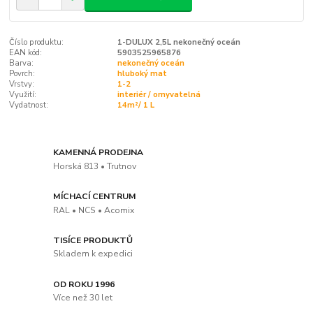
Číslo produktu:
1-DULUX 2,5L nekonečný oceán
EAN kód:
5903525965876
Barva:
nekonečný oceán
Povrch:
hluboký mat
Vrstvy:
1-2
Využití:
interiér / omyvatelná
Vydatnost:
14m²/ 1 L
KAMENNÁ PRODEJNA
Horská 813 • Trutnov
MÍCHACÍ CENTRUM
RAL • NCS • Acomix
TISÍCE PRODUKTŮ
Skladem k expedici
OD ROKU 1996
Více než 30 let