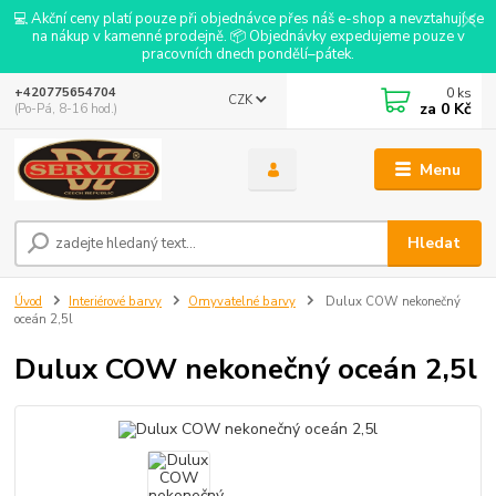
💻 Akční ceny platí pouze při objednávce přes náš e-shop a nevztahují se
na nákup v kamenné prodejně. 📦 Objednávky expedujeme pouze v
pracovních dnech pondělí–pátek.
0
ks
+420775654704
CZK
za
0 Kč
(Po-Pá, 8-16 hod.)
Menu
Hledat
Úvod
Interiérové barvy
Omyvatelné barvy
Dulux COW nekonečný
oceán 2,5l
Dulux COW nekonečný oceán 2,5l