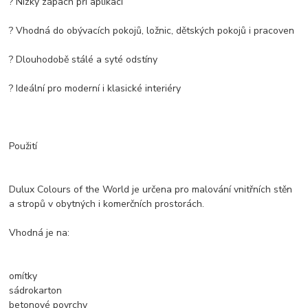
? Nízký zápach při aplikaci
? Vhodná do obývacích pokojů, ložnic, dětských pokojů i pracoven
? Dlouhodobě stálé a syté odstíny
? Ideální pro moderní i klasické interiéry
Použití
Dulux Colours of the World je určena pro malování vnitřních stěn
a stropů v obytných i komerčních prostorách.
Vhodná je na:
omítky
sádrokarton
betonové povrchy