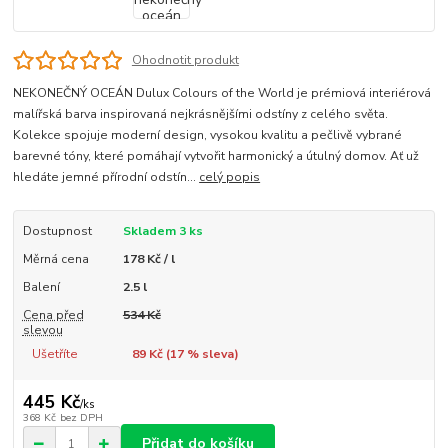
Ohodnotit produkt
NEKONEČNÝ OCEÁN Dulux Colours of the World je prémiová interiérová
malířská barva inspirovaná nejkrásnějšími odstíny z celého světa.
Kolekce spojuje moderní design, vysokou kvalitu a pečlivě vybrané
barevné tóny, které pomáhají vytvořit harmonický a útulný domov. Ať už
hledáte jemné přírodní odstín...
celý popis
Dostupnost
Skladem 3 ks
Měrná cena
178 Kč / l
Balení
2.5 l
Cena před
534 Kč
slevou
Ušetříte
89 Kč (
17
% sleva)
445 Kč
/
ks
368 Kč
bez DPH
Přidat do košíku