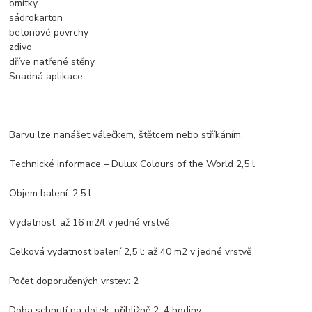
omítky
sádrokarton
betonové povrchy
zdivo
dříve natřené stěny
Snadná aplikace
Barvu lze nanášet válečkem, štětcem nebo stříkáním.
Technické informace – Dulux Colours of the World 2,5 l
Objem balení: 2,5 l
Vydatnost: až 16 m2/l v jedné vrstvě
Celková vydatnost balení 2,5 l: až 40 m2 v jedné vrstvě
Počet doporučených vrstev: 2
Doba schnutí na dotek: přibližně 2–4 hodiny