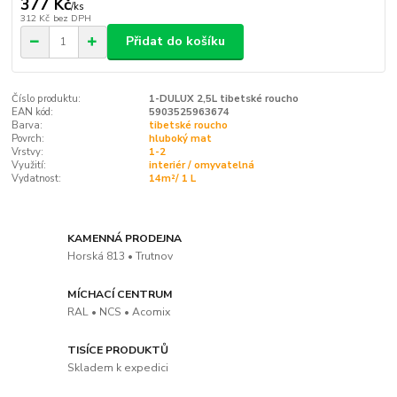
377 Kč
/
ks
312 Kč
bez DPH
Přidat do košíku
Číslo produktu:
1-DULUX 2,5L tibetské roucho
EAN kód:
5903525963674
Barva:
tibetské roucho
Povrch:
hluboký mat
Vrstvy:
1-2
Využití:
interiér / omyvatelná
Vydatnost:
14m²/ 1 L
KAMENNÁ PRODEJNA
Horská 813 • Trutnov
MÍCHACÍ CENTRUM
RAL • NCS • Acomix
TISÍCE PRODUKTŮ
Skladem k expedici