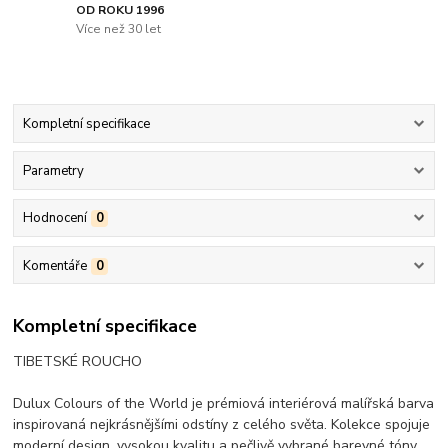
OD ROKU 1996
Více než 30 let
Kompletní specifikace
Parametry
Hodnocení
0
Komentáře
0
Kompletní specifikace
TIBETSKÉ ROUCHO
Dulux Colours of the World je prémiová interiérová malířská barva
inspirovaná nejkrásnějšími odstíny z celého světa. Kolekce spojuje
moderní design, vysokou kvalitu a pečlivě vybrané barevné tóny,