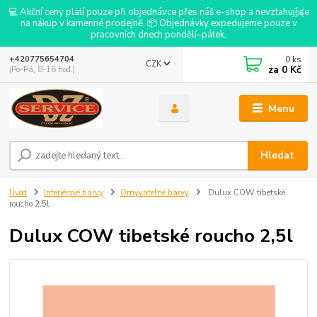
💻 Akční ceny platí pouze při objednávce přes náš e-shop a nevztahují se
na nákup v kamenné prodejně. 📦 Objednávky expedujeme pouze v
pracovních dnech pondělí–pátek.
0
ks
+420775654704
CZK
za
0 Kč
(Po-Pá, 8-16 hod.)
Menu
Hledat
Úvod
Interiérové barvy
Omyvatelné barvy
Dulux COW tibetské
roucho 2,5l
Dulux COW tibetské roucho 2,5l