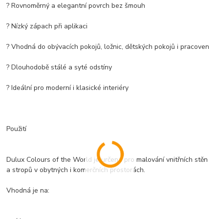
? Rovnoměrný a elegantní povrch bez šmouh
? Nízký zápach při aplikaci
? Vhodná do obývacích pokojů, ložnic, dětských pokojů i pracoven
? Dlouhodobě stálé a syté odstíny
? Ideální pro moderní i klasické interiéry
Použití
Dulux Colours of the World je určena pro malování vnitřních stěn
a stropů v obytných i komerčních prostorách.
Vhodná je na: