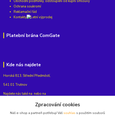
Obchodní podmínky, odstoupení od kupní smlouvy
Ochrana soukromí
Reklamační řád
Kontakty
Platební brána ComGate
Kde nás najdete
Horská 813, Střední Předměstí,
541 01 Trutnov
Najdete nás také na
nebo na
Zpracování cookies
Náš e-shop a partneři potřebují Váš
souhlas
s použitím souborů