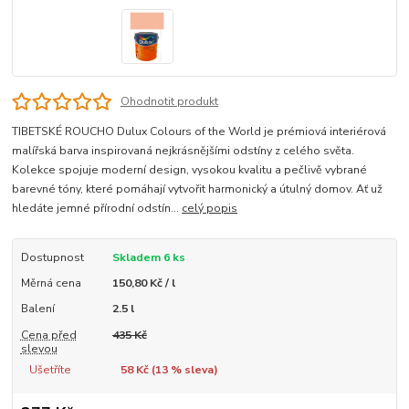
Ohodnotit produkt
TIBETSKÉ ROUCHO Dulux Colours of the World je prémiová interiérová
malířská barva inspirovaná nejkrásnějšími odstíny z celého světa.
Kolekce spojuje moderní design, vysokou kvalitu a pečlivě vybrané
barevné tóny, které pomáhají vytvořit harmonický a útulný domov. Ať už
hledáte jemné přírodní odstín...
celý popis
Dostupnost
Skladem 6 ks
Měrná cena
150,80 Kč / l
Balení
2.5 l
Cena před
435 Kč
slevou
Ušetříte
58 Kč (
13
% sleva)