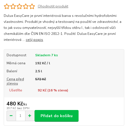
Ohodnotit produkt
Dulux EasyCare je první interiérová barva s revolučními hydrofobními
vlastnostmi. Produkt je vhodný a testovaný na použití ve zdravotnictví, a
to jak svou omyvatelností, nejvyšší třídou otěru I., tak i odolností vůči
chemikáliím dle ČSN EN ISO 2812-1. Použití: Dulux EasyCare je první
interiérová ...
celý popis
Dostupnost
Skladem 7 ks
Měrná cena
192 Kč / l
Balení
2.5 l
Cena před
572 Kč
slevou
Ušetříte
92 Kč (
16
% sleva)
480 Kč
/
ks
397 Kč
bez DPH
Přidat do košíku