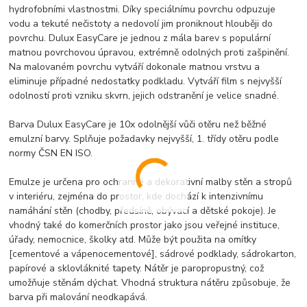
hydrofobními vlastnostmi. Díky speciálnímu povrchu odpuzuje
vodu a tekuté nečistoty a nedovolí jim proniknout hlouběji do
povrchu. Dulux EasyCare je jednou z mála barev s populární
matnou povrchovou úpravou, extrémně odolných proti zašpinění.
Na malovaném povrchu vytváří dokonale matnou vrstvu a
eliminuje případné nedostatky podkladu. Vytváří film s nejvyšší
odolností proti vzniku skvrn, jejich odstranění je velice snadné.
Barva Dulux EasyCare je 10x odolnější vůči otěru než běžné
emulzní barvy. Splňuje požadavky nejvyšší, 1. třídy otěru podle
normy ČSN EN ISO.
Emulze je určena pro ochranné a dekorativní malby stěn a stropů
v interiéru, zejména do prostor, kde dochází k intenzivnímu
namáhání stěn (chodby, předsíně, obývací a dětské pokoje). Je
vhodný také do komerčních prostor jako jsou veřejné instituce,
úřady, nemocnice, školky atd. Může být použita na omítky
[cementové a vápenocementové], sádrové podklady, sádrokarton,
papírové a sklovláknité tapety. Nátěr je paropropustný, což
umožňuje stěnám dýchat. Vhodná struktura nátěru způsobuje, že
barva při malování neodkapává.