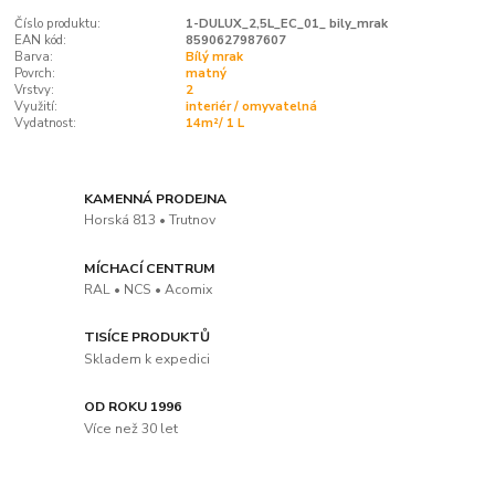
Číslo produktu:
1-DULUX_2,5L_EC_01_ bily_mrak
EAN kód:
8590627987607
Barva:
Bílý mrak
Povrch:
matný
Vrstvy:
2
Využití:
interiér / omyvatelná
Vydatnost:
14m²/ 1 L
KAMENNÁ PRODEJNA
Horská 813 • Trutnov
MÍCHACÍ CENTRUM
RAL • NCS • Acomix
TISÍCE PRODUKTŮ
Skladem k expedici
OD ROKU 1996
Více než 30 let