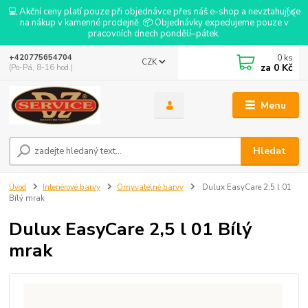
💻 Akční ceny platí pouze při objednávce přes náš e-shop a nevztahují se
na nákup v kamenné prodejně. 📦 Objednávky expedujeme pouze v
pracovních dnech pondělí–pátek.
0
ks
+420775654704
CZK
za
0 Kč
(Po-Pá, 8-16 hod.)
Menu
Hledat
Úvod
Interiérové barvy
Omyvatelné barvy
Dulux EasyCare 2,5 l 01
Bílý mrak
Dulux EasyCare 2,5 l 01 Bílý
mrak