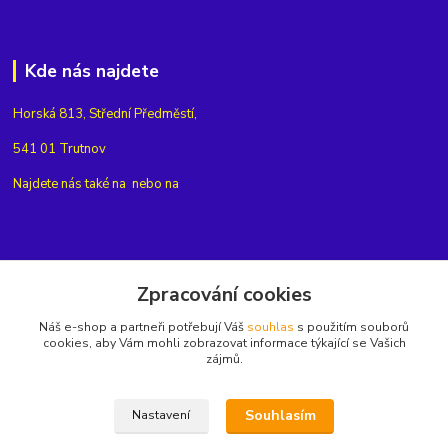
Kde nás najdete
Horská 813, Střední Předměstí,
541 01 Trutnov
Najdete nás také na
nebo na
Kontakty
Zpracování cookies
Náš e-shop a partneři potřebují Váš
souhlas
s použitím souborů
+420775654704
cookies, aby Vám mohli zobrazovat informace týkající se Vašich
zájmů.
info@eshop-rubin.cz
Souhlasím
Nastavení