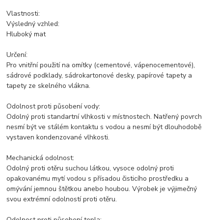
Vlastnosti:
Výsledný vzhled:
Hluboký mat
Určení:
Pro vnitřní použití na omítky (cementové, vápenocementové),
sádrové podklady, sádrokartonové desky, papírové tapety a
tapety ze skelného vlákna.
Odolnost proti působení vody:
Odolný proti standartní vlhkosti v místnostech. Natřený povrch
nesmí být ve stálém kontaktu s vodou a nesmí být dlouhodobě
vystaven kondenzované vlhkosti.
Mechanická odolnost:
Odolný proti otěru suchou látkou, vysoce odolný proti
opakovanému mytí vodou s přísadou čisticího prostředku a
omývání jemnou štětkou anebo houbou. Výrobek je výjimečný
svou extrémní odolností proti otěru.
Odolnost proti působení tepla: