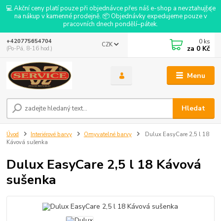
💻 Akční ceny platí pouze při objednávce přes náš e-shop a nevztahují se
na nákup v kamenné prodejně. 📦 Objednávky expedujeme pouze v
pracovních dnech pondělí–pátek.
0
ks
+420775654704
CZK
za
0 Kč
(Po-Pá, 8-16 hod.)
Menu
Hledat
Úvod
Interiérové barvy
Omyvatelné barvy
Dulux EasyCare 2,5 l 18
Kávová sušenka
Dulux EasyCare 2,5 l 18 Kávová
sušenka