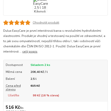
Ohodnotit produkt
Dulux EasyCare je první interiérová barva s revolučními hydrofobními
vlastnostmi. Produkt je vhodný a testovaný na použití ve zdravotnictví, a
to jak svou omyvatelností, nejvyšší třídou otěru I., tak i odolností vůči
chemikáliím dle ČSN EN ISO 2812-1. Použití: Dulux EasyCare je první
interiérová ...
celý popis
Dostupnost
Skladem 2 ks
Měrná cena
206,40 Kč / l
Balení
2.5 l
Cena před
615 Kč
slevou
Ušetříte
99 Kč (
16
% sleva)
516 Kč
/
ks