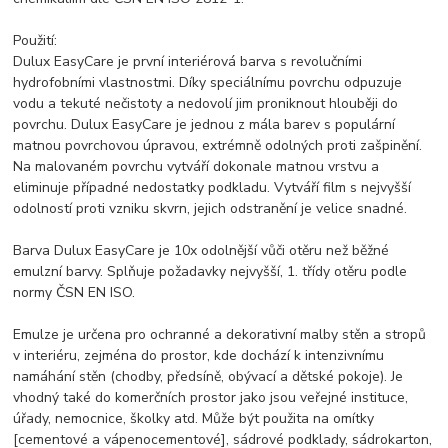
Použití:
Dulux EasyCare je první interiérová barva s revolučními
hydrofobními vlastnostmi. Díky speciálnímu povrchu odpuzuje
vodu a tekuté nečistoty a nedovolí jim proniknout hlouběji do
povrchu. Dulux EasyCare je jednou z mála barev s populární
matnou povrchovou úpravou, extrémně odolných proti zašpinění.
Na malovaném povrchu vytváří dokonale matnou vrstvu a
eliminuje případné nedostatky podkladu. Vytváří film s nejvyšší
odolností proti vzniku skvrn, jejich odstranění je velice snadné.
Barva Dulux EasyCare je 10x odolnější vůči otěru než běžné
emulzní barvy. Splňuje požadavky nejvyšší, 1. třídy otěru podle
normy ČSN EN ISO.
Emulze je určena pro ochranné a dekorativní malby stěn a stropů
v interiéru, zejména do prostor, kde dochází k intenzivnímu
namáhání stěn (chodby, předsíně, obývací a dětské pokoje). Je
vhodný také do komerčních prostor jako jsou veřejné instituce,
úřady, nemocnice, školky atd. Může být použita na omítky
[cementové a vápenocementové], sádrové podklady, sádrokarton,