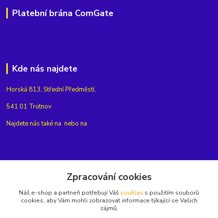
Platební brána ComGate
Kde nás najdete
Horská 813, Střední Předměstí,
541 01 Trutnov
Najdete nás také na
nebo na
Kontakty
Zpracování cookies
Náš e-shop a partneři potřebují Váš
souhlas
s použitím souborů
+420775654704
cookies, aby Vám mohli zobrazovat informace týkající se Vašich
zájmů.
info@eshop-rubin.cz