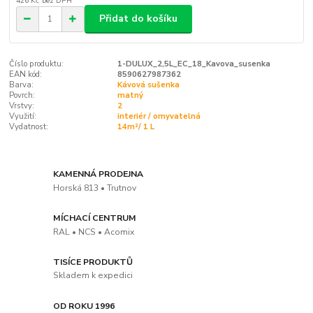
426 Kč
bez DPH
Přidat do košíku
Číslo produktu:
1-DULUX_2,5L_EC_18_Kavova_susenka
EAN kód:
8590627987362
Barva:
Kávová sušenka
Povrch:
matný
Vrstvy:
2
Využití:
interiér / omyvatelná
Vydatnost:
14m²/ 1 L
KAMENNÁ PRODEJNA
Horská 813 • Trutnov
MÍCHACÍ CENTRUM
RAL • NCS • Acomix
TISÍCE PRODUKTŮ
Skladem k expedici
OD ROKU 1996