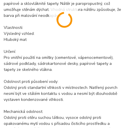
papírové a sklovláknité tapety. Nátěr je paropropustný, což
umožňuje stěnám dýchat. Vhodná struktura nátěru způsobuje, že
barva při malování neodkapává.
Vlastnosti:
Výsledný vzhled:
Hluboký mat
Určení:
Pro vnitřní použití na omítky (cementové, vápenocementové),
sádrové podklady, sádrokartonové desky, papírové tapety a
tapety ze skelného vlákna.
Odolnost proti působení vody:
Odolný proti standartní vlhkosti v místnostech. Natřený povrch
nesmí být ve stálém kontaktu s vodou a nesmí být dlouhodobě
vystaven kondenzované vlhkosti.
Mechanická odolnost:
Odolný proti otěru suchou látkou, vysoce odolný proti
opakovanému mytí vodou s přísadou čisticího prostředku a