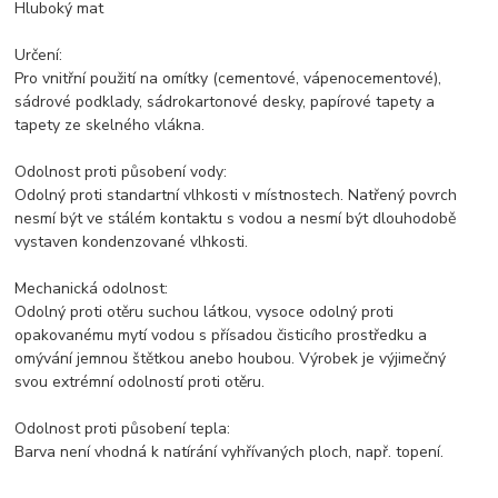
Hluboký mat
Určení:
Pro vnitřní použití na omítky (cementové, vápenocementové),
sádrové podklady, sádrokartonové desky, papírové tapety a
tapety ze skelného vlákna.
Odolnost proti působení vody:
Odolný proti standartní vlhkosti v místnostech. Natřený povrch
nesmí být ve stálém kontaktu s vodou a nesmí být dlouhodobě
vystaven kondenzované vlhkosti.
Mechanická odolnost:
Odolný proti otěru suchou látkou, vysoce odolný proti
opakovanému mytí vodou s přísadou čisticího prostředku a
omývání jemnou štětkou anebo houbou. Výrobek je výjimečný
svou extrémní odolností proti otěru.
Odolnost proti působení tepla:
Barva není vhodná k natírání vyhřívaných ploch, např. topení.