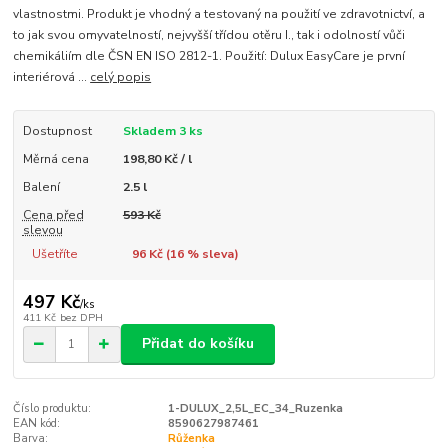
vlastnostmi. Produkt je vhodný a testovaný na použití ve zdravotnictví, a
to jak svou omyvatelností, nejvyšší třídou otěru I., tak i odolností vůči
chemikáliím dle ČSN EN ISO 2812-1. Použití: Dulux EasyCare je první
interiérová ...
celý popis
Dostupnost
Skladem 3 ks
Měrná cena
198,80 Kč / l
Balení
2.5 l
Cena před
593 Kč
slevou
Ušetříte
96 Kč (
16
% sleva)
497 Kč
/
ks
411 Kč
bez DPH
Přidat do košíku
Číslo produktu:
1-DULUX_2,5L_EC_34_Ruzenka
EAN kód:
8590627987461
Barva:
Růženka