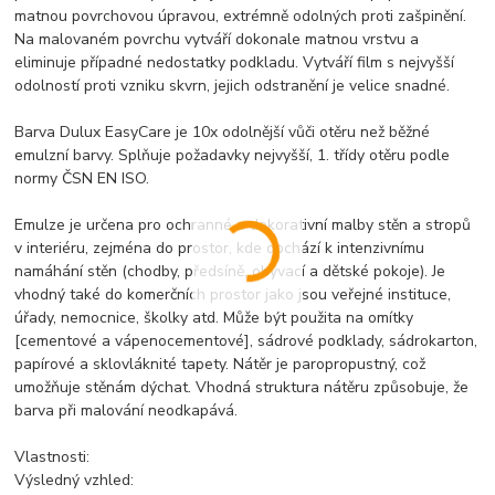
matnou povrchovou úpravou, extrémně odolných proti zašpinění.
Na malovaném povrchu vytváří dokonale matnou vrstvu a
eliminuje případné nedostatky podkladu. Vytváří film s nejvyšší
odolností proti vzniku skvrn, jejich odstranění je velice snadné.
Barva Dulux EasyCare je 10x odolnější vůči otěru než běžné
emulzní barvy. Splňuje požadavky nejvyšší, 1. třídy otěru podle
normy ČSN EN ISO.
Emulze je určena pro ochranné a dekorativní malby stěn a stropů
v interiéru, zejména do prostor, kde dochází k intenzivnímu
namáhání stěn (chodby, předsíně, obývací a dětské pokoje). Je
vhodný také do komerčních prostor jako jsou veřejné instituce,
úřady, nemocnice, školky atd. Může být použita na omítky
[cementové a vápenocementové], sádrové podklady, sádrokarton,
papírové a sklovláknité tapety. Nátěr je paropropustný, což
umožňuje stěnám dýchat. Vhodná struktura nátěru způsobuje, že
barva při malování neodkapává.
Vlastnosti:
Výsledný vzhled: