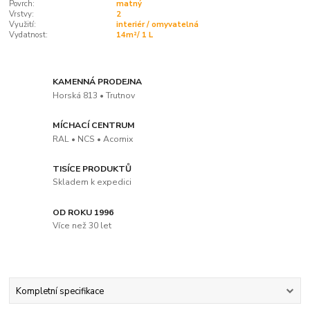
Povrch:
matný
Vrstvy:
2
Využití:
interiér / omyvatelná
Vydatnost:
14m²/ 1 L
KAMENNÁ PRODEJNA
Horská 813 • Trutnov
MÍCHACÍ CENTRUM
RAL • NCS • Acomix
TISÍCE PRODUKTŮ
Skladem k expedici
OD ROKU 1996
Více než 30 let
Kompletní specifikace