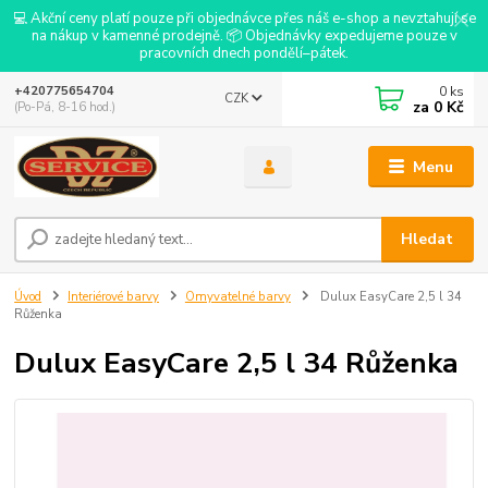
💻 Akční ceny platí pouze při objednávce přes náš e-shop a nevztahují se
na nákup v kamenné prodejně. 📦 Objednávky expedujeme pouze v
pracovních dnech pondělí–pátek.
0
ks
+420775654704
CZK
za
0 Kč
(Po-Pá, 8-16 hod.)
Menu
Hledat
Úvod
Interiérové barvy
Omyvatelné barvy
Dulux EasyCare 2,5 l 34
Růženka
Dulux EasyCare 2,5 l 34 Růženka