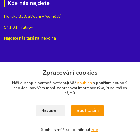
Kde nás najdete
Horská 813, Střední Předměstí,
541 01 Trutnov
Najdete nás také na
nebo na
Kontakty
Zpracování cookies
Náš e-shop a partneři potřebují Váš
souhlas
s použitím souborů
+420775654704
cookies, aby Vám mohli zobrazovat informace týkající se Vašich
zájmů.
info@eshop-rubin.cz
Souhlasím
Nastavení
Souhlas můžete odmítnout
zde
.
Vytvořeno na
Eshop-rychle.cz