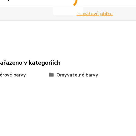
Granátové jablko
zařazeno v kategoriích
iérové barvy
Omyvatelné barvy