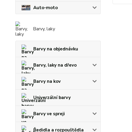
Auto-moto
Barvy, laky
Barvy na objednávku
Barvy, laky na dřevo
Barvy na kov
Univerzální barvy
Barvy ve spreji
Ředidla a rozpouštědla