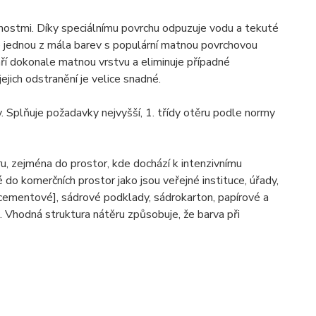
stnostmi. Díky speciálnímu povrchu odpuzuje vodu a tekuté
je jednou z mála barev s populární matnou povrchovou
ří dokonale matnou vrstvu a eliminuje případné
ejich odstranění je velice snadné.
. Splňuje požadavky nejvyšší, 1. třídy otěru podle normy
ru, zejména do prostor, kde dochází k intenzivnímu
do komerčních prostor jako jsou veřejné instituce, úřady,
ementové], sádrové podklady, sádrokarton, papírové a
 Vhodná struktura nátěru způsobuje, že barva při