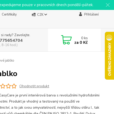
y expedujeme pouze v pracovních dnech pondělí–pátek.
Certifikáty
Přihlášení
CZK
 si rady? Zavolejte.
0
ks
775654704
za
0 Kč
, 8-16 hod.)
vé jablko
ablko
Ohodnotit produkt
EasyCare je první interiérová barva s revolučními hydrofobními
ostmi. Produkt je vhodný a testovaný na použití ve
nictví, a to jak svou omyvatelností, nejvyšší třídou otěru I., tak
ností vůči chemikáliím dle ČSN EN ISO 2812-1. Použití: Dulux