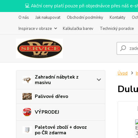
💻 Akční ceny platí pouze při objednávce přes náš e
O nás
Jak nakupovat
Obchodní podmínky
Kontakty
Oc
Inspirace v obraze
Kalkulačka barev
Technický poradce
Úvod
I
Zahradní nábytek z
masivu
Dulu
Palivové dřevo
VÝPRODEJ
Paletové zboží + dovoz
po ČR zdarma