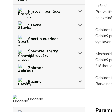
Určení:
Pracovní pomůcky
Pro vnitř
ze skelné
Stavba
Odolnost
Odolný pr
Sport a outdoor
vystaven
Špachtle, stěrky,
Mechanic
spárovačky
Odolný pr
štětkou a
Zahrada
Odolnost 
Bazény
Barva nen
Drogerie
Param