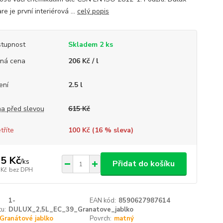
e je první interiérová ...
celý popis
tupnost
Skladem 2 ks
ná cena
206 Kč / l
ení
2.5 l
a před slevou
615 Kč
tříte
100 Kč (
16
% sleva)
5 Kč
/
ks
Přidat do košíku
 Kč
bez DPH
1-
EAN kód:
8590627987614
u:
DULUX_2,5L_EC_39_Granatove_jablko
Granátové jablko
Povrch:
matný