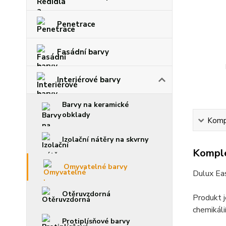
Penetrace
Fasádní barvy
Interiérové barvy
Barvy na keramické
obklady
Kompl
Izolační nátěry na skvrny
Komple
Omyvatelné barvy
Dulux Eas
Otěruvzdorná
Produkt j
chemikál
Protiplísňové barvy