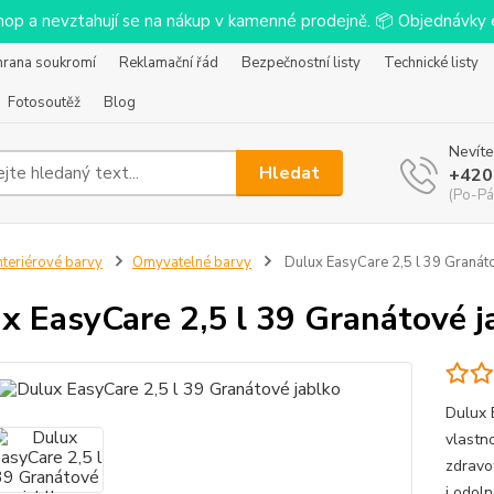
-shop a nevztahují se na nákup v kamenné prodejně. 📦 Objednávk
hrana soukromí
Reklamační řád
Bezpečnostní listy
Technické listy
Fotosoutěž
Blog
Nevíte
Hledat
+420
(Po-Pá
nteriérové barvy
Omyvatelné barvy
Dulux EasyCare 2,5 l 39 Granáto
x EasyCare 2,5 l 39 Granátové j
Dulux 
vlastn
zdravot
i odol