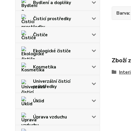
Bydlení a doplňky
Barva
Čisticí prostředky
Čističe
Ekologické čističe
Zboží 
Kosmetika
Inter
Univerzální čisticí
prostředky
Úklid
Úprava vzduchu