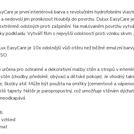
yCare je první interiérová barva s revolučními hydrofobními vla
 a nedovolí jim proniknout hlouběji do povrchu. Dulux EasyCare 
extrémně odolných proti zašpinění. Na malovaném povrchu vytvá
y podkladu. Vytváří film s nejvyšší odolností proti vzniku skvrn, j
ux EasyCare je 10x odolnější vůči otěru než běžné emulzní barvy
ISO.
 určena pro ochranné a dekorativní malby stěn a stropů v interié
stěn (chodby, předsíně, obývací a dětské pokoje). Je vhodný také 
e, školky atd. Může být použita na omítky [cementové a vápenoc
ité tapety. Nátěr je paropropustný, což umožňuje stěnám dýchat.
 neodkapává.
i:
 vzhled:
 mat