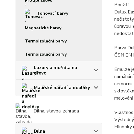
Použití:
Dulux Eas
Tonovací barvy
nečistoty
úpravou, 
Magnetické barvy
nedostatk
Termoizolační barvy
Barva Dul
Termoizolační barvy
ČSN EN 
Lazury a mořidla na
Emulze je
dřevo
namáhání 
nemocnic
Malířské nářadí a doplňky
sklovlákn
malování
Dílna, stavba, zahrada
Vlastnost
Výsledný
Hluboký
Dílna