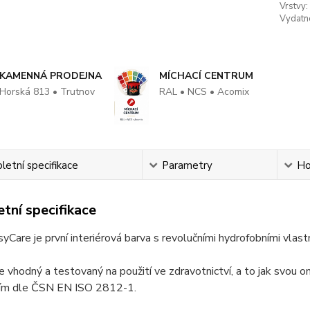
Vrstvy:
Vydatn
KAMENNÁ PRODEJNA
MÍCHACÍ CENTRUM
Horská 813 • Trutnov
RAL • NCS • Acomix
etní specifikace
Parametry
Ho
tní specifikace
yCare je první interiérová barva s revolučními hydrofobními vlast
e vhodný a testovaný na použití ve zdravotnictví, a to jak svou omy
iím dle ČSN EN ISO 2812-1.