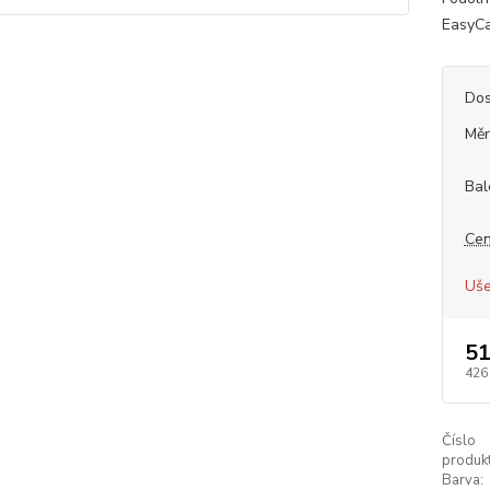
EasyCar
Dos
Měr
Bal
Cen
Uše
51
426
Číslo
produkt
Barva: