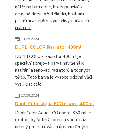
Detecha Karbolineum olej je ochranný
nátěr na bázi oleje, který používá k
ochraně dřeva před škůdci, houbami,
plísněmi a nepříznivými vlivy počasí. Te...
číst celé
13.09.2024
DUPLI COLOR Radiátor 400ml
DUPLI COLOR Radiator 400 ml je
speciální sprejová barva navržená k
natírání a renovaci radiátorů a topných
těles. Tato barva je vysoce odolná vůči
vys...
číst celé
13.09.2024
Dupli Color Aqua ECO+ sprej 400ml
Dupli Color Aqua ECO+ sprej 350 ml je
ekologicky šetrný sprej na vodní bázi,
určený pro malování a úpravu různých