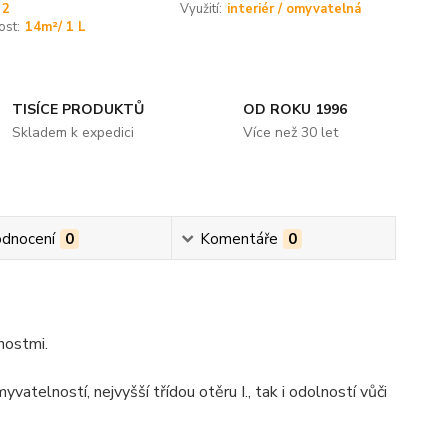
2
Využití:
interiér / omyvatelná
ost:
14m²/ 1 L
TISÍCE PRODUKTŮ
OD ROKU 1996
Skladem k expedici
Více než 30 let
dnocení
0
Komentáře
0
nostmi.
vatelností, nejvyšší třídou otěru I., tak i odolností vůči