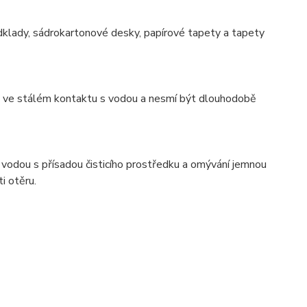
dklady, sádrokartonové desky, papírové tapety a tapety
ýt ve stálém kontaktu s vodou a nesmí být dlouhodobě
vodou s přísadou čisticího prostředku a omývání jemnou
i otěru.