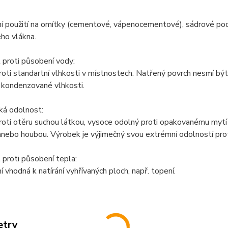
ní použití na omítky (cementové, vápenocementové), sádrové po
ho vlákna.
 proti působení vody:
oti standartní vlhkosti v místnostech. Natřený povrch nesmí b
 kondenzované vlhkosti.
ká odolnost:
oti otěru suchou látkou, vysoce odolný proti opakovanému mytí 
nebo houbou. Výrobek je výjimečný svou extrémní odolností prot
proti působení tepla:
í vhodná k natírání vyhřívaných ploch, např. topení.
etry