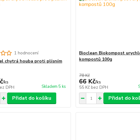
1 hodnocení
Bioclean Biokompost urychl
kompostů 100g
el chytrá houba proti plísním
78 Kč
č
66 Kč
/
ks
/
ks
Skladem 5 ks
ez DPH
55 Kč
bez DPH
Přidat do košíku
Přidat do ko