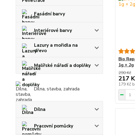
Fasádní barvy
Interiérové barvy
Lazury a mořidla na
dřevo
Bio Rep
1g + 2g
Malířské nářadí a doplňky
290 Kč
217 K
179 Kč
b
Dílna, stavba, zahrada
Dílna
Pracovní pomůcky