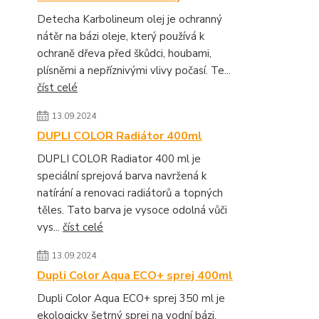
Detecha Karbolineum olej je ochranný
nátěr na bázi oleje, který používá k
ochraně dřeva před škůdci, houbami,
plísněmi a nepříznivými vlivy počasí. Te...
číst celé
13.09.2024
DUPLI COLOR Radiátor 400ml
DUPLI COLOR Radiator 400 ml je
speciální sprejová barva navržená k
natírání a renovaci radiátorů a topných
těles. Tato barva je vysoce odolná vůči
vys...
číst celé
13.09.2024
Dupli Color Aqua ECO+ sprej 400ml
Dupli Color Aqua ECO+ sprej 350 ml je
ekologicky šetrný sprej na vodní bázi,