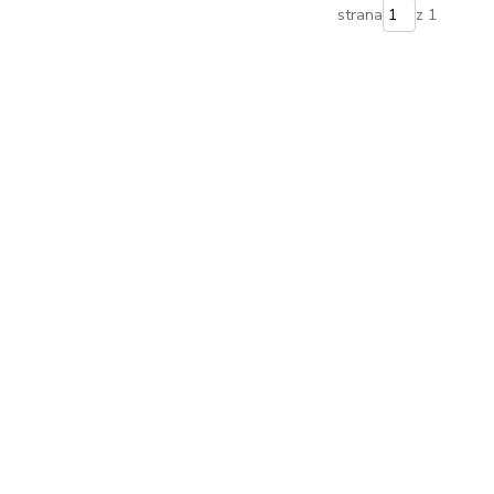
strana
z 1