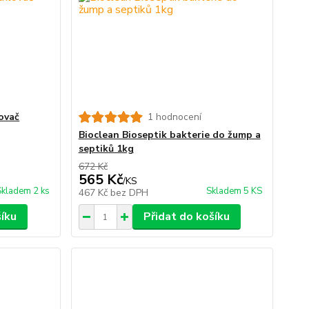
ovač
1 hodnocení
Bioclean Bioseptik bakterie do žump a
septiků 1kg
672 Kč
565 Kč
/
KS
Skladem 2 ks
Skladem 5 KS
467 Kč
bez DPH
šíku
Přidat do košíku