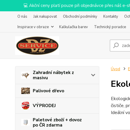
💻 Akční ceny platí pouze při objednávce přes náš e
O nás
Jak nakupovat
Obchodní podmínky
Kontakty
Oc
Inspirace v obraze
Kalkulačka barev
Technický poradce
Úvod
E
Zahradní nábytek z
masivu
Ekol
Palivové dřevo
Ekologick
čističe, 
VÝPRODEJ
Ideální v
Paletové zboží + dovoz
po ČR zdarma