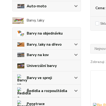
Auto-moto
Cena:
Barvy, laky
Skl
Barvy na objednávku
Barvy, laky na dřevo
Nejnově
Barvy na kov
Zobrazuji 
Univerzální barvy
Barvy ve spreji
Ředidla a rozpouštědla
Penetrace