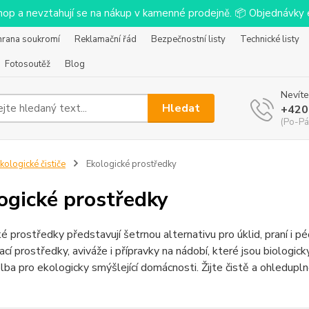
-shop a nevztahují se na nákup v kamenné prodejně. 📦 Objednávk
hrana soukromí
Reklamační řád
Bezpečnostní listy
Technické listy
Fotosoutěž
Blog
Nevíte
Hledat
+420
(Po-Pá
kologické čističe
Ekologické prostředky
ogické prostředky
é prostředky představují šetrnou alternativu pro úklid, praní i 
prací prostředky, aviváže i přípravky na nádobí, které jsou biologic
olba pro ekologicky smýšlející domácnosti. Žijte čistě a ohledupl