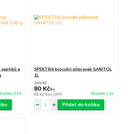
 septiků a
SPEKTRA biocidní přípravek SANITOL
g
1L
169 Kč
80 Kč
/
ks
kladem 9 KS
Skladem 1 ks
66 Kč
bez DPH
šíku
Přidat do košíku