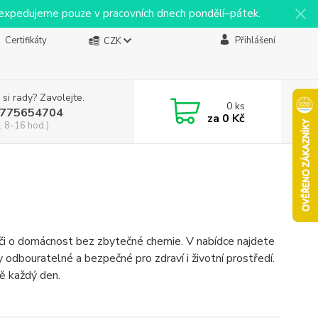
y expedujeme pouze v pracovních dnech pondělí–pátek.
Certifikáty
Přihlášení
CZK
 si rady? Zavolejte.
0
ks
775654704
za
0 Kč
, 8-16 hod.)
péči o domácnost bez zbytečné chemie. V nabídce najdete
ky odbouratelné a bezpečné pro zdraví i životní prostředí.
ně každý den.