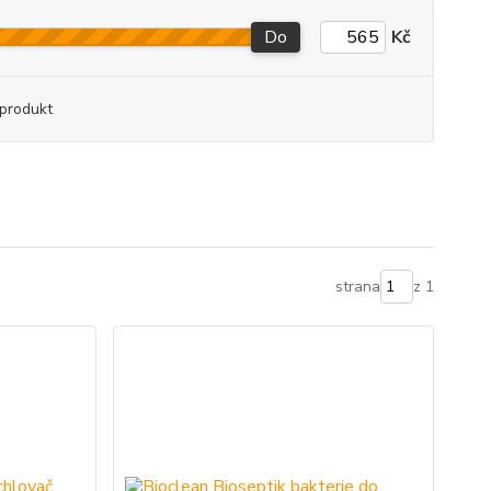
Do
Kč
produkt
strana
z 1