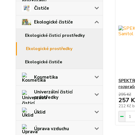
Čističe
Ekologické čističe
Ekologické čisticí prostředky
Ekologické prostředky
Ekologické čističe
Kosmetika
SPEKTRA
rozpraš
Univerzální čisticí
295 Kč
prostředky
257 K
212 Kč
b
Úklid
Úprava vzduchu