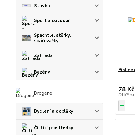
Stavba
Sport a outdoor
Špachtle, stěrky,
spárovačky
Zahrada
Bioline 
Bazény
78 Kč
Drogerie
64 Kč
be
Bydlení a doplňky
Čisticí prostředky