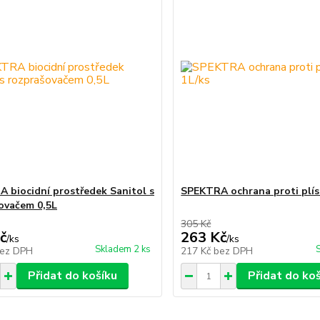
 biocidní prostředek Sanitol s
SPEKTRA ochrana proti plís
ovačem 0,5L
305 Kč
č
263 Kč
/
ks
/
ks
Skladem 2 ks
ez DPH
217 Kč
bez DPH
Přidat do košíku
Přidat do ko