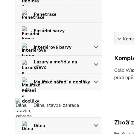
Penetrace
Fasádní barvy
Kompl
Interiérové barvy
Komple
Lazury a mořidla na
dřevo
Gold Wax
proti opě
Malířské nářadí a doplňky
Dílna, stavba, zahrada
Zboží 
Dílna