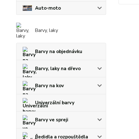
Auto-moto
Barvy, laky
Barvy na objednávku
Barvy, laky na dřevo
Barvy na kov
Univerzální barvy
Barvy ve spreji
Ředidla a rozpouštědla