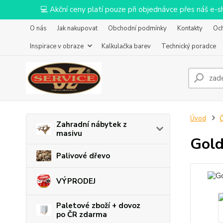
💻 Akční ceny platí pouze při objednávce přes náš e
O nás
Jak nakupovat
Obchodní podmínky
Kontakty
Oc
Inspirace v obraze
Kalkulačka barev
Technický poradce
Úvod
Č
Zahradní nábytek z
masivu
Gold
Palivové dřevo
VÝPRODEJ
Paletové zboží + dovoz
po ČR zdarma