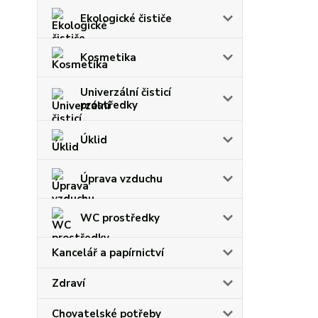
Ekologické čističe
Kosmetika
Univerzální čisticí
prostředky
Úklid
Úprava vzduchu
WC prostředky
Kancelář a papírnictví
Zdraví
Chovatelské potřeby