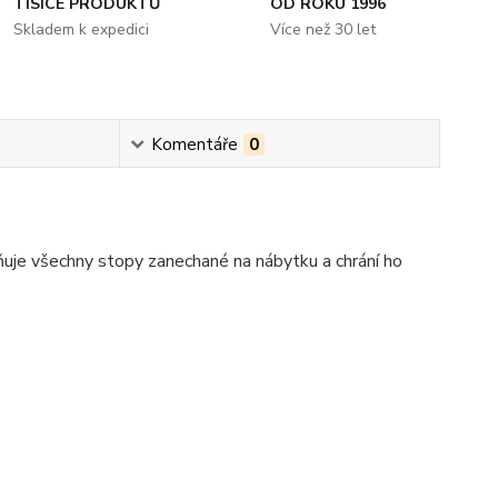
TISÍCE PRODUKTŮ
OD ROKU 1996
Skladem k expedici
Více než 30 let
Komentáře
0
uje všechny stopy zanechané na nábytku a chrání ho