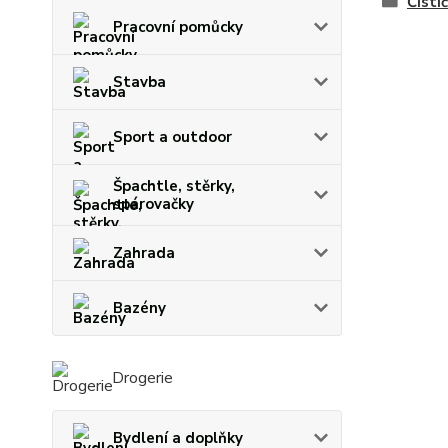
Čisti
Pracovní pomůcky
Stavba
Sport a outdoor
Špachtle, stěrky,
spárovačky
Zahrada
Bazény
Drogerie
Bydlení a doplňky