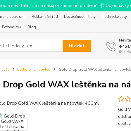
-shop a nevztahují se na nákup v kamenné prodejně. 📦 Objednávk
hrana soukromí
Reklamační řád
Bezpečnostní listy
Technické listy
Fotosoutěž
Blog
Nevíte
Hledat
+420
(Po-Pá
ističe
Leštidla na nábytek
Gold Drop Gold WAX leštěnka na nábyte
 Drop Gold WAX leštěnka na n
Gold W
odstra
opětov