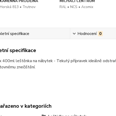
KAMENNÁ PRODEJNA
MÍCHACÍ CENTRUM
Horská 813 • Trutnov
RAL • NCS • Acomix
etní specifikace
Hodnocení
0
tní specifikace
 400ml leštěnka na nábytek - Tekutý přípravek ideálně odstraň
tovnému znečištění.
zařazeno v kategoriích