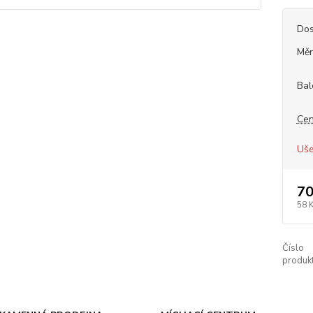
Dos
Měr
Bal
Cen
Uše
70
58 
Číslo
produkt