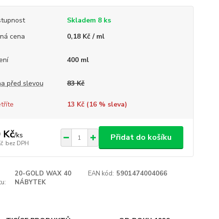
tupnost
Skladem 8 ks
ná cena
0,18 Kč / ml
ení
400 ml
a před slevou
83 Kč
tříte
13 Kč (
16
% sleva)
 Kč
/
ks
Přidat do košíku
Kč
bez DPH
20-GOLD WAX 40
EAN kód:
5901474004066
u:
NÁBYTEK