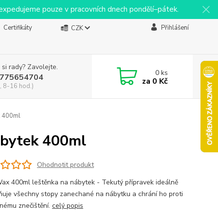
y expedujeme pouze v pracovních dnech pondělí–pátek.
Certifikáty
Přihlášení
CZK
 si rady? Zavolejte.
0
ks
775654704
za
0 Kč
, 8-16 hod.)
k 400ml
ábytek 400ml
Ohodnotit produkt
ax 400ml leštěnka na nábytek - Tekutý přípravek ideálně
ňuje všechny stopy zanechané na nábytku a chrání ho proti
nému znečištění.
celý popis