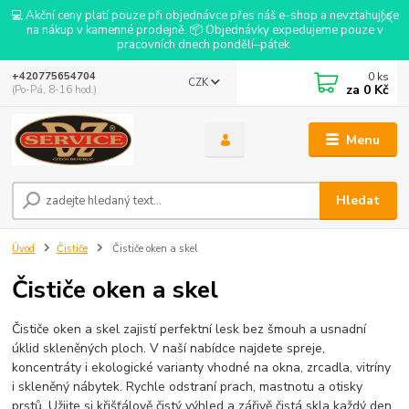
💻 Akční ceny platí pouze při objednávce přes náš e-shop a nevztahují se
na nákup v kamenné prodejně. 📦 Objednávky expedujeme pouze v
pracovních dnech pondělí–pátek.
0
ks
+420775654704
CZK
za
0 Kč
(Po-Pá, 8-16 hod.)
Menu
Hledat
Úvod
Čističe
Čističe oken a skel
Čističe oken a skel
Čističe oken a skel zajistí perfektní lesk bez šmouh a usnadní
úklid skleněných ploch. V naší nabídce najdete spreje,
koncentráty i ekologické varianty vhodné na okna, zrcadla, vitríny
i skleněný nábytek. Rychle odstraní prach, mastnotu a otisky
prstů. Užijte si křišťálově čistý výhled a zářivě čistá skla každý den.