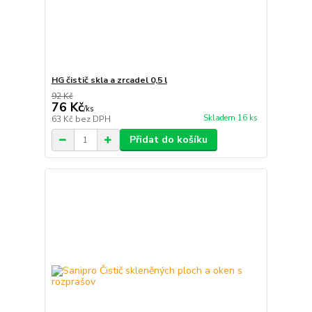
HG čistič skla a zrcadel 0,5 l
92 Kč
76 Kč
/
ks
Skladem 16 ks
63 Kč
bez DPH
Přidat do košíku