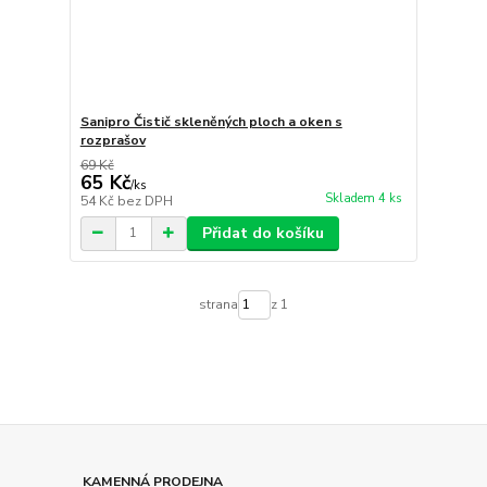
Sanipro Čistič skleněných ploch a oken s
rozprašov
69 Kč
65 Kč
/
ks
Skladem 4 ks
54 Kč
bez DPH
Přidat do košíku
strana
z 1
KAMENNÁ PRODEJNA