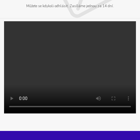
Můžete se kdykoli odhlásit. Zasíláme jednou za 14 dní.