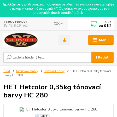
💻 Akční ceny platí pouze při objednávce přes náš e-shop a nevztahují se
na nákup v kamenné prodejně. 📦 Objednávky expedujeme pouze v
pracovních dnech pondělí–pátek.
0
ks
+420775654704
CZK
za
0 Kč
(Po-Pá, 8-16 hod.)
Menu
Hledat
Úvod
Interiérové barvy
Tonovací barvy
HET Hetcolor 0,35kg tónovací
barvy HC 280
HET Hetcolor 0,35kg tónovací
barvy HC 280