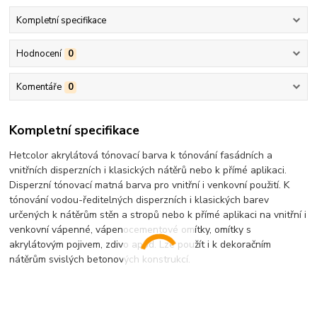
Kompletní specifikace
Hodnocení
0
Komentáře
0
Kompletní specifikace
Hetcolor akrylátová tónovací barva k tónování fasádních a
vnitřních disperzních i klasických nátěrů nebo k přímé aplikaci.
Disperzní tónovací matná barva pro vnitřní i venkovní použití. K
tónování vodou-ředitelných disperzních i klasických barev
určených k nátěrům stěn a stropů nebo k přímé aplikaci na vnitřní i
venkovní vápenné, vápenocementové omítky, omítky s
akrylátovým pojivem, zdivo apod. Lze použít i k dekoračním
nátěrům svislých betonových konstrukcí.