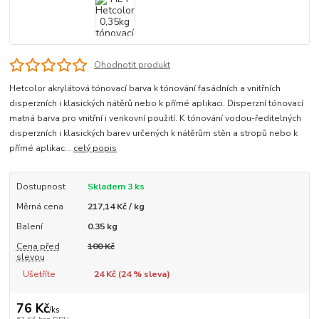
Ohodnotit produkt
Hetcolor akrylátová tónovací barva k tónování fasádních a vnitřních
disperzních i klasických nátěrů nebo k přímé aplikaci. Disperzní tónovací
matná barva pro vnitřní i venkovní použití. K tónování vodou-ředitelných
disperzních i klasických barev určených k nátěrům stěn a stropů nebo k
přímé aplikac...
celý popis
Dostupnost
Skladem 3 ks
Měrná cena
217,14 Kč / kg
Balení
0.35 kg
Cena před
100 Kč
slevou
Ušetříte
24 Kč (
24
% sleva)
76 Kč
/
ks