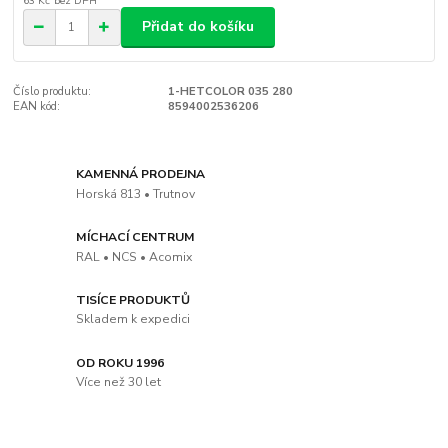
63 Kč
bez DPH
Přidat do košíku
Číslo produktu:
1-HETCOLOR 035 280
EAN kód:
8594002536206
KAMENNÁ PRODEJNA
Horská 813 • Trutnov
MÍCHACÍ CENTRUM
RAL • NCS • Acomix
TISÍCE PRODUKTŮ
Skladem k expedici
OD ROKU 1996
Více než 30 let